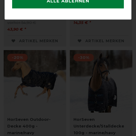
ALLE ABLEHNEN
HorSeven Fleecedecke
HorSeven Halsteil Fly
mit Widerristpolster-
Protect - weiß/marine
marine/navy
vorher 17,90 €
vorher 54,90 €
14,35 € *
43,90 € *
ARTIKEL MERKEN
ARTIKEL MERKEN
-20%
-30%
HorSeven Outdoor-
HorSeven
Decke 400g -
Unterdecke/Stalldecke
marine/navy
100g - marine/navy