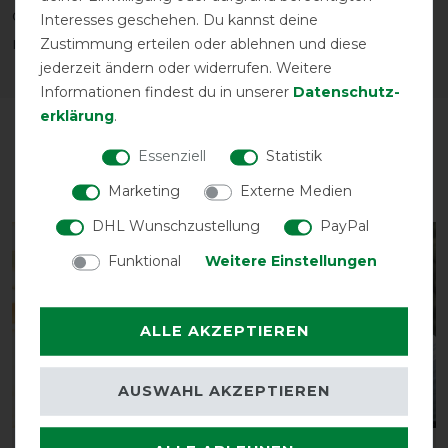
durchhalten. Unser Team berät gerne und hilft die
Interesses geschehen. Du kannst deine
Zustimmung erteilen oder ablehnen und diese
richtige Decke zu finden!
jederzeit ändern oder widerrufen. Weitere
Informationen findest du in unserer
Daten­schutz­
erklärung
.
Essenziell
Statistik
Unsere Empfehlung: HorSeven
Premium Kollektion
Marketing
Externe Medien
DHL Wunschzustellung
PayPal
-20%
-20%
Funktional
Weitere Einstellungen
ALLE AKZEPTIEREN
AUSWAHL AKZEPTIEREN
Bestseller