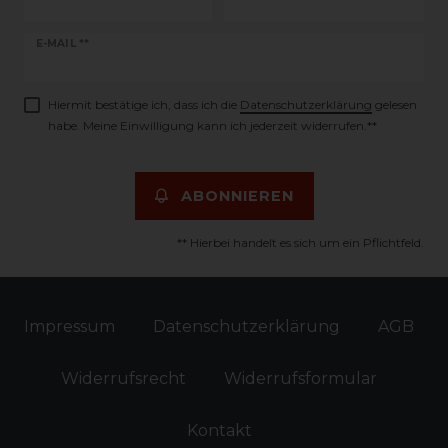
Newsletter
E-MAIL **
Honig
Hiermit bestätige ich, dass ich die
Daten­schutz­erklärung
gelesen
habe. Meine Einwilligung kann ich jederzeit widerrufen.**
ABONNIEREN
** Hierbei handelt es sich um ein Pflichtfeld.
Impressum
Daten­schutz­erklärung
AGB
Widerrufs­recht
Widerrufs­formular
Kontakt