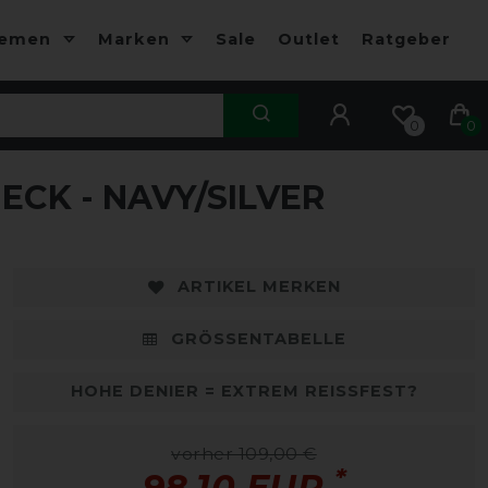
hemen
Marken
Sale
Outlet
Ratgeber
0
0
CK - NAVY/SILVER
-10%
-
ARTIKEL MERKEN
GRÖSSENTABELLE
HOHE DENIER = EXTREM REISSFEST?
vorher 109,00 €
*
98,10 EUR