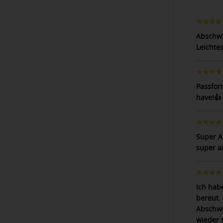
Abschwit
Leichtes
Passfor
have!👍
Super A
super a
Ich hab
bereut. 
Abschwi
wieder 