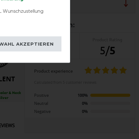
 und Pflegehinweis
 Wunschzustellung
Product Reviews
Product Rating
WAHL AKZEPTIEREN
5
5
/
5
product experience
LENT
calculated from 5 customer reviews
oler & Neck
Positive
100%
ilver
Neutral
0%
Negative
0%
EVIEWS