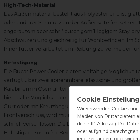
High-Tech-Material
Das Außenmaterial besteht aus Polyester und ist glatt
oder anderer Schmutz an der Außenseite festsetzen. 
angerautem aber sehr flauschigem 1-lagigem Stay-dry M
Abschwitzen und gleichzeitig für Wohlbefinden. Im S
Innenfutter verarbeitet um Reibung zu vermeiden u
Befestigung
Die Bucas Power Cooler bieten vielfältige Möglichkei
verfügt über zwei abnehmbare, elastische und größen
Karabinern in Ösen unter der Decke eingehakt werde
bietet alle Möglichkeiten: Verwendung der Decke oh
Gurt oder mit Kreuzbegurtung für den Transport. De
Wir verwenden Cookies und ä
Frontverschluss, wird mit einer T-Schnalle und dem M
Medien von Drittanbietern e
deine IP-Adresse). Die Date
schnell verschlossen. Die Decke besitzt einen Schwe
oder aufgrund berechtigten
Befestigungsösen für Beingurte (nicht im Lieferumfan
jederzeit ändern oder widerr