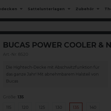
edecken
Sattelunterlagen
Zubehör
T
BUCAS POWER COOLER & NE
-10%
Art.-Nr:
8520
Die Hightech-Decke mit Abschwitzfunktion für
das ganze Jahr! Mit abnehmbarem Halsteil von
Bucas
Größe:
135
115
120
125
130
135
140