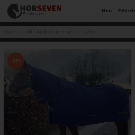
Neu
Pferd
-10%