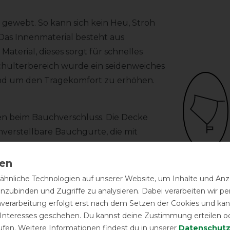
 gewebt. So kann sich kein Heu, Stroh
Das Innenmaterial besteht aus
aterial, dieses sorgt für schnelles
chulterbereich wurde ein seidenweiches
nd um den Tragekomfort zu erhöhen.
ten beim Bauchverschluss. Die Decke
verstellbare Bauchgurte, die mit
n können. Dieses Verschluss-System
Halsteil
ne Gurte (bei Bewegung), mit einem
inklusive
r überlappende leicht gepolsterte
hnliche Technologien auf unserer Website, um Inhalte und Anze
agnetic Snap-lock-Verschluss sicher und
inzubinden und Zugriffe zu analysieren. Dabei verarbeiten wir 
nverarbeitung erfolgt erst nach dem Setzen der Cookies und kann
Herstel
ifriemen mit Befestigungshaken und
 Interesses geschehen. Du kannst deine Zustimmung erteilen o
g enthalten).
ufen. Weitere Informationen findest du in unserer
Daten­schutz