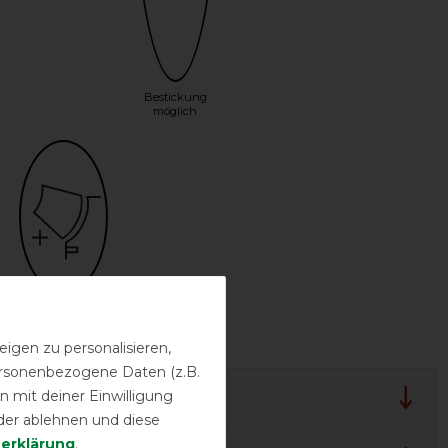
Bestickung
möglich
Halsteil möglich
igen zu personalisieren,
personenbezogene Daten (z.B.
 mit deiner Einwilligung
lergarantie
der ablehnen und diese
­erklärung
.