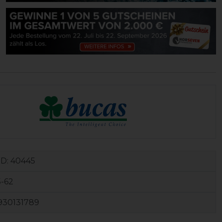
ID:
40445
-62
930131789