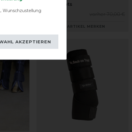
Travel Boots
 Wunschzustellung
her 99,00 €
63,00 € *
vorher 70,00 €
KEN
ARTIKEL MERKEN
WAHL AKZEPTIEREN
-10%