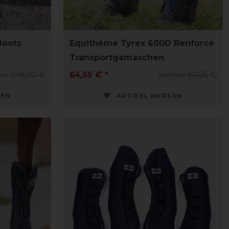
Boots
Equithème Tyrex 600D Renforcé
Transportgamaschen
er 219,00 €
64,55 € *
vorher 67,95 €
KEN
ARTIKEL MERKEN