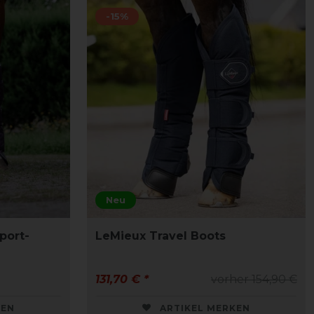
-15%
Neu
port-
LeMieux Travel Boots
131,70 € *
vorher 154,90 €
KEN
ARTIKEL MERKEN