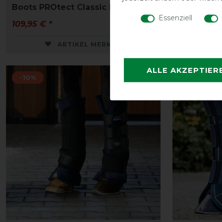
Boots PROtect Classic Hind
Gamasch
Essenziell
109,95 € *
61,95 € *
ARTIKEL MERKEN
ALLE AKZEPTIER
-10%
-10%