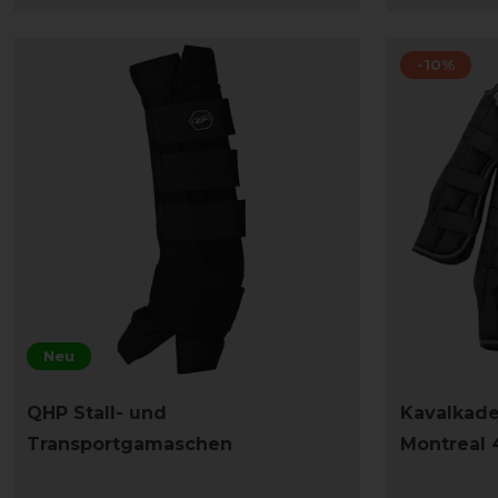
-10%
Neu
QHP Stall- und
Kavalkad
Transportgamaschen
Montreal 