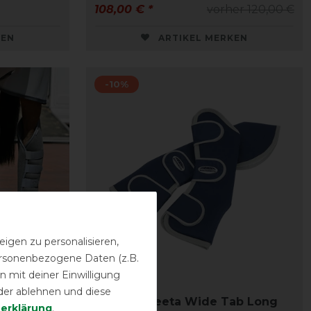
108,00 € *
vorher 120,00 €
KEN
ARTIKEL MERKEN
-10%
igen zu personalisieren,
personenbezogene Daten (z.B.
Neu
 mit deiner Einwilligung
der ablehnen und diese
schen 3D
Weatherbeeta Wide Tab Long
­erklärung
.