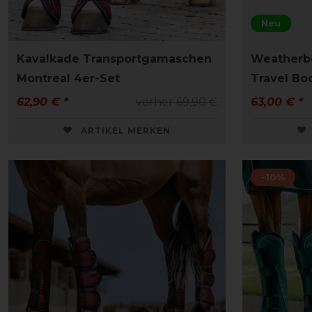
Neu
Kavalkade Transportgamaschen
Weatherb
Montreal 4er-Set
Travel Bo
62,90 € *
vorher 69,90 €
63,00 € *
ARTIKEL MERKEN
-10%