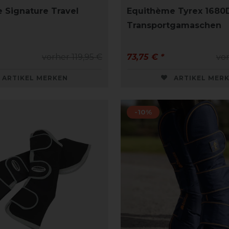
 Signature Travel
Equithème Tyrex 1680
Transportgamaschen
vorher 119,95 €
73,75 € *
vor
ARTIKEL MERKEN
ARTIKEL MER
-10%