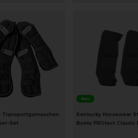
Neu
e Transportgamaschen
Kentucky Horsewear S
4er-Set
Boots PROtect Classic 