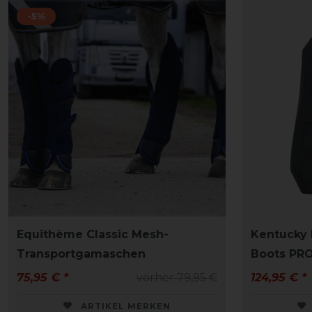
-5%
Equithème Classic Mesh-
Kentucky 
Transportgamaschen
Boots PRO
75,95 € *
vorher 79,95 €
124,95 € *
ARTIKEL MERKEN