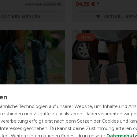
vorher 69,90 €
94,95 € *
ARTIKEL MERKEN
ARTIKEL MER
-13%
hnliche Technologien auf unserer Website, um Inhalte und Anze
inzubinden und Zugriffe zu analysieren. Dabei verarbeiten wir 
nverarbeitung erfolgt erst nach dem Setzen der Cookies und kann
 Interesses geschehen. Du kannst deine Zustimmung erteilen o
 600D Transport-
Busse Transport-Gama
ufen. Weitere Informationen findest du in unserer
Daten­schutz