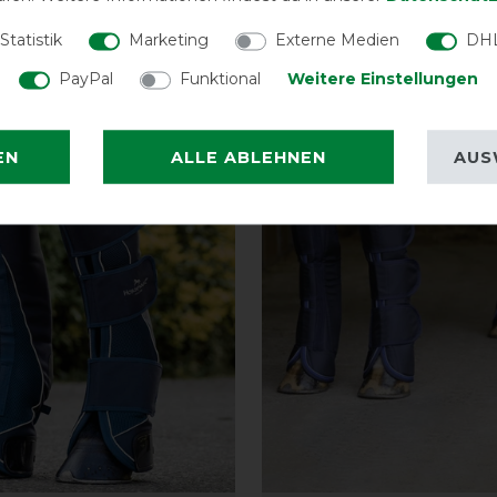
en
Air Effect
Statistik
Marketing
Externe Medien
DHL
86,10 € *
vor
PayPal
Funktional
Weitere Einstellungen
ARTIKEL MERKEN
ARTIKEL MER
EN
ALLE ABLEHNEN
AUS
-10%