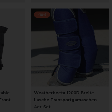
-10%
table
Weatherbeeta 1200D Breite
Front
Lasche Transportgamaschen
4er-Set