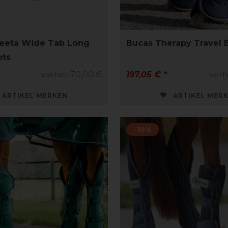
eeta Wide Tab Long
Bucas Therapy Travel 
ots
vorher 70,00 €
197,05 € *
vorh
ARTIKEL MERKEN
ARTIKEL MER
-10%