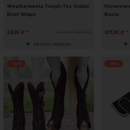
Weatherbeeta Tough-Tec Stable
Horseware
Boot Wraps
Boots
53,95 € *
vorher 59,95 €
107,95 € *
ARTIKEL MERKEN
-10%
-10%