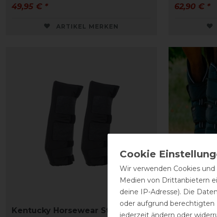
49,95 € *
62,90 € *
ARTIKEL MERKEN
Wir verwenden Cookies und ä
Medien von Drittanbietern e
deine IP-Adresse). Die Date
oder aufgrund berechtigten
Kentucky Horsewear Stable
Equithème
jederzeit ändern oder widerr