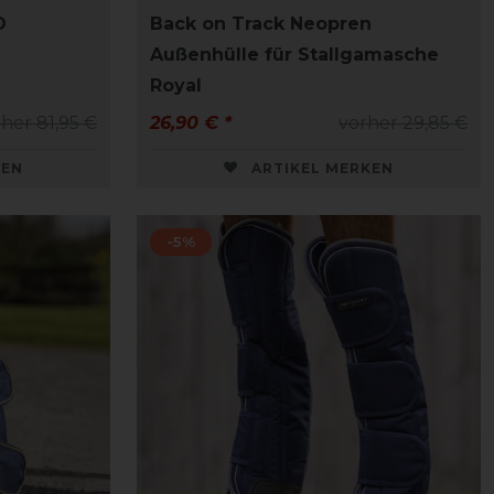
D
Back on Track Neopren
Außenhülle für Stallgamasche
Royal
her 81,95 €
26,90 € *
vorher 29,85 €
KEN
ARTIKEL MERKEN
-5%