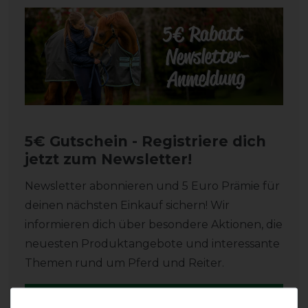
5€ Gutschein - Registriere dich
jetzt zum Newsletter!
Newsletter abonnieren und 5 Euro Prämie für
deinen nächsten Einkauf sichern!
Wir
informieren dich über besondere Aktionen, die
neuesten Produktangebote und interessante
Themen rund um Pferd und Reiter.
GUTSCHEIN SICHERN!