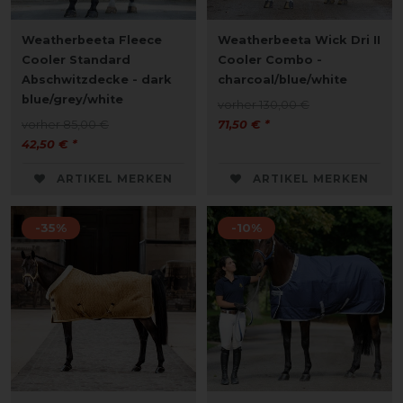
Weatherbeeta Fleece
Weatherbeeta Wick Dri II
Cooler Standard
Cooler Combo -
Abschwitzdecke - dark
charcoal/blue/white
blue/grey/white
vorher 130,00 €
vorher 85,00 €
71,50 € *
42,50 € *
ARTIKEL MERKEN
ARTIKEL MERKEN
-35%
-10%