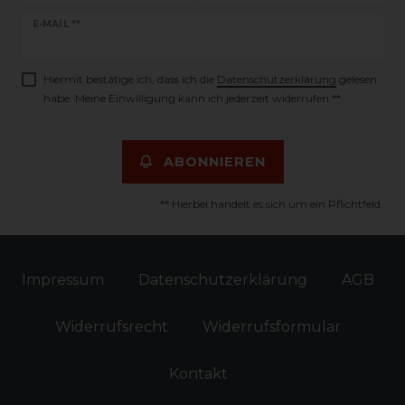
Newsletter
E-MAIL **
Honig
Hiermit bestätige ich, dass ich die
Daten­schutz­erklärung
gelesen
habe. Meine Einwilligung kann ich jederzeit widerrufen.**
ABONNIEREN
** Hierbei handelt es sich um ein Pflichtfeld.
Impressum
Daten­schutz­erklärung
AGB
Widerrufs­recht
Widerrufs­formular
Kontakt