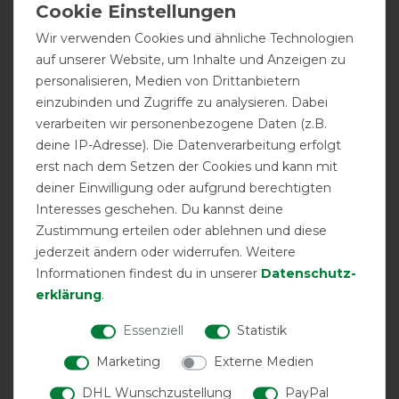
Wir verwenden Cookies und ähnliche Technologien
auf unserer Website, um Inhalte und Anzeigen zu
personalisieren, Medien von Drittanbietern
einzubinden und Zugriffe zu analysieren. Dabei
verarbeiten wir personenbezogene Daten (z.B.
deine IP-Adresse). Die Datenverarbeitung erfolgt
erst nach dem Setzen der Cookies und kann mit
deiner Einwilligung oder aufgrund berechtigten
Interesses geschehen. Du kannst deine
Zustimmung erteilen oder ablehnen und diese
10€ Gutschein bei Anmeldung
jederzeit ändern oder widerrufen. Weitere
zum WhatsApp-Newsletter!
Informationen findest du in unserer
Daten­schutz­
erklärung
.
Du möchtest aktuelle Rabatte und die
Essenziell
Statistik
neusten Highlights rund um das Thema
Pferdedecken direkt auf dein Handy
Marketing
Externe Medien
erhalten? Dann ist unser WhatsApp
DHL Wunschzustellung
PayPal