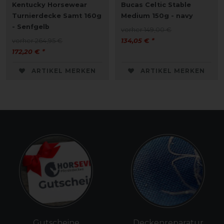
Kentucky Horsewear
Bucas Celtic Stable
Turnierdecke Samt 160g
Medium 150g - navy
- Senfgelb
vorher 149,00 €
vorher 264,95 €
134,05 € *
172,20 € *
ARTIKEL MERKEN
ARTIKEL MERKEN
Gutscheine
Deckenreparatur