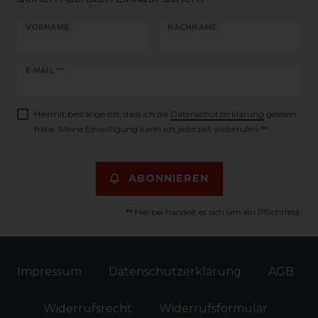
VORNAME
NACHNAME
Newsletter
E-MAIL **
Honig
Hiermit bestätige ich, dass ich die
Daten­schutz­erklärung
gelesen
habe. Meine Einwilligung kann ich jederzeit widerrufen.**
ABONNIEREN
** Hierbei handelt es sich um ein Pflichtfeld.
Impressum
Daten­schutz­erklärung
AGB
Widerrufs­recht
Widerrufs­formular