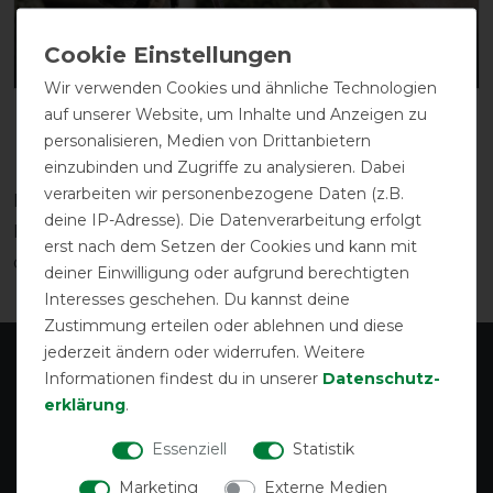
FLIEGENMÜTZEN
Wir verwenden Cookies und ähnliche Technologien
auf unserer Website, um Inhalte und Anzeigen zu
personalisieren, Medien von Drittanbietern
einzubinden und Zugriffe zu analysieren. Dabei
verarbeiten wir personenbezogene Daten (z.B.
Für einen stressfreien Transport, der das Pferd vor
deine IP-Adresse). Die Datenverarbeitung erfolgt
Fliegen, Staub, Schweiß oder Kälte schützt, dienen
erst nach dem Setzen der Cookies und kann mit
diese Decken ebenfalls.
deiner Einwilligung oder aufgrund berechtigten
Interesses geschehen. Du kannst deine
Zustimmung erteilen oder ablehnen und diese
jederzeit ändern oder widerrufen. Weitere
Informationen findest du in unserer
Daten­schutz­
erklärung
.
Essenziell
Statistik
Marketing
Externe Medien