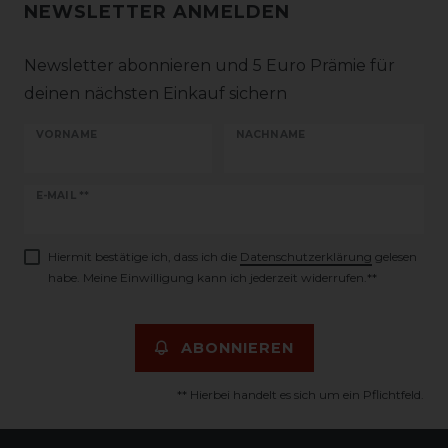
NEWSLETTER ANMELDEN
Newsletter abonnieren und 5 Euro Prämie für
deinen nächsten Einkauf sichern
VORNAME
NACHNAME
Newsletter
E-MAIL **
Honig
Hiermit bestätige ich, dass ich die
Daten­schutz­erklärung
gelesen
habe. Meine Einwilligung kann ich jederzeit widerrufen.**
ABONNIEREN
** Hierbei handelt es sich um ein Pflichtfeld.