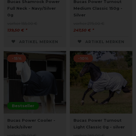
Bucas Shamrock Power
Bucas Power Turnout
Full Neck - Navy/Silver
Medium Classic 150g -
0g
Silver
vorher 155,00 €
vorher 275,00 €
139,50 € *
247,50 € *
ARTIKEL MERKEN
ARTIKEL MERKEN
-15%
-10%
Bestseller
Bucas Power Cooler -
Bucas Power Turnout
black/silver
Light Classic 0g - silver
vorher 79,00 €
vorher 265,00 €