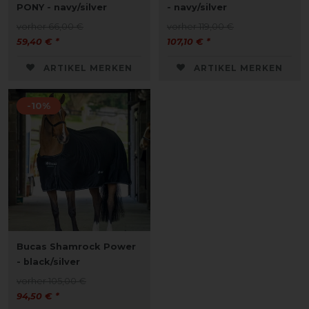
PONY - navy/silver
- navy/silver
vorher 66,00 €
vorher 119,00 €
59,40 € *
107,10 € *
ARTIKEL MERKEN
ARTIKEL MERKEN
-10%
Bucas Shamrock Power
- black/silver
vorher 105,00 €
94,50 € *