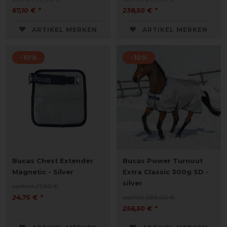
67,10 € *
238,50 € *
ARTIKEL MERKEN
ARTIKEL MERKEN
-10%
-10%
Bucas Chest Extender
Bucas Power Turnout
Magnetic - Silver
Extra Classic 300g SD -
silver
vorher 27,50 €
24,75 € *
vorher 285,00 €
256,50 € *