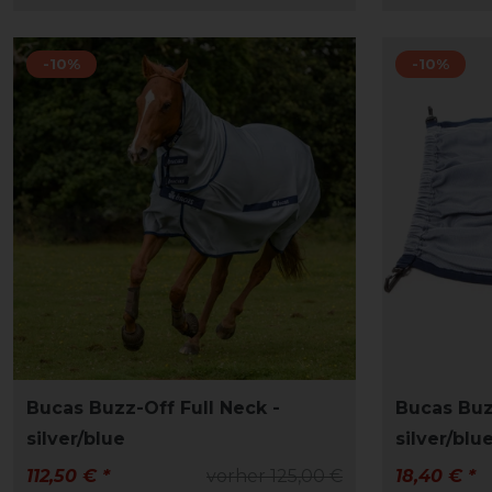
-10%
-10%
Bucas Buzz-Off Full Neck -
Bucas Buz
silver/blue
silver/blu
112,50 € *
vorher 125,00 €
18,40 € *