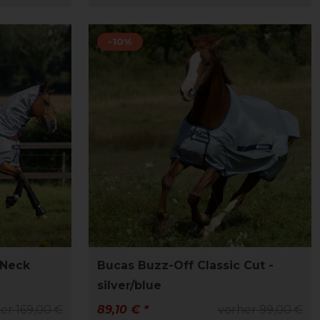
-10%
 Neck
Bucas Buzz-Off Classic Cut -
silver/blue
er 169,00 €
89,10 € *
vorher 99,00 €