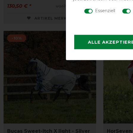
130,50 € *
vorher 145,00 €
103,50 € *
Essenziell
ARTIKEL MERKEN
-10%
-30%
ALLE AKZEPTIER
Bucas Sweet-itch X light - Silver
HorSeven 