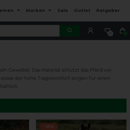
hemen
Marken
Sale
Outlet
Ratgeber
0
0
esh-Gewebe). Das Material schützt das Pferd vor
z sowie der hohe Tragekomfort sorgen für einen
ältlich.
-10%