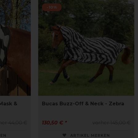
-10%
Mask &
Bucas Buzz-Off & Neck - Zebra
her 44,00 €
130,50 € *
vorher 145,00 €
KEN
ARTIKEL MERKEN