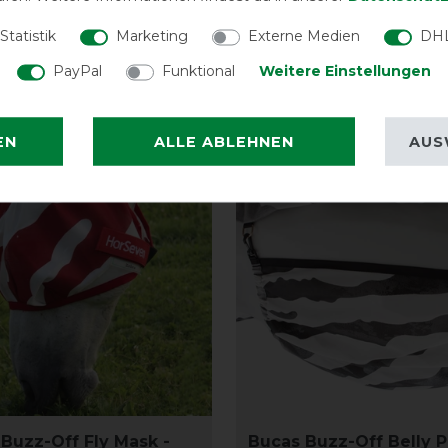
vorher 115,00 €
121,50 € *
vorh
Statistik
Marketing
Externe Medien
DHL
ARTIKEL MERKEN
ARTIKEL MER
PayPal
Funktional
Weitere Einstellungen
-10%
EN
ALLE ABLEHNEN
AUS
Buzz-Off Fly Mask -
Bucas Buzz-Off Belly P