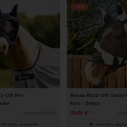
-10%
z-Off Pro
Bucas Buzz-Off Zebra 
aske
Ears - Zebra
vorher 58,00 €
39,60 € *
vor
ARTIKEL MERKEN
ARTIKEL MER