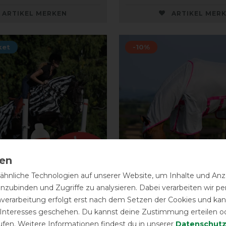
ARTIKEL MERKEN
ARTIKEL MER
ket
-10%
hnliche Technologien auf unserer Website, um Inhalte und Anze
Neu
inzubinden und Zugriffe zu analysieren. Dabei verarbeiten wir 
nverarbeitung erfolgt erst nach dem Setzen der Cookies und kann
z-Off Riding - zebra +
Bucas Buzz-Off X light
 Interesses geschehen. Du kannst deine Zustimmung erteilen o
ektenschutz 1 Liter
ufen. Weitere Informationen findest du in unserer
Daten­schutz