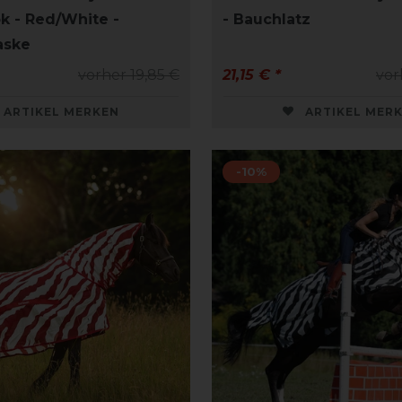
k - Red/White -
- Bauchlatz
aske
vorher 19,85 €
21,15 € *
vor
ARTIKEL MERKEN
ARTIKEL MER
-10%