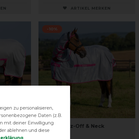
KEN
ARTIKEL MERKEN
-10%
igen zu personalisieren,
Neu
personenbezogene Daten (z.B.
 mit deiner Einwilligung
 Full Neck
Bucas Buzz-Off & Neck
der ablehnen und diese
­erklärung
.