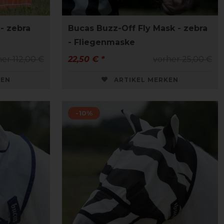
- zebra
Bucas Buzz-Off Fly Mask - zebra
- Fliegenmaske
er 112,00 €
22,50 € *
vorher 25,00 €
KEN
ARTIKEL MERKEN
-10%