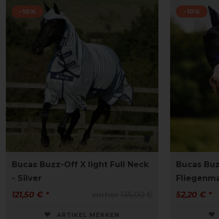
-10%
-10%
Bucas Buzz-Off X light Full Neck
Bucas Buz
- Silver
Fliegenm
121,50 € *
vorher 135,00 €
52,20 € *
ARTIKEL MERKEN