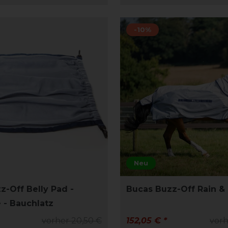
-10%
Neu
z-Off Belly Pad -
Bucas Buzz-Off Rain &
e - Bauchlatz
vorher 20,50 €
152,05 € *
vorh