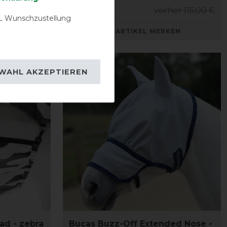
er 135,00 €
103,50 € *
vorher 115,00 €
 Wunschzustellung
KEN
ARTIKEL MERKEN
-10%
WAHL AKZEPTIEREN
ad - zebra
Bucas Buzz-Off Extended Nose -