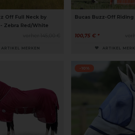
z Off Full Neck by
Bucas Buzz-Off Riding 
- Zebra Red/White
vorher 145,00 €
100,75 € *
vorh
ARTIKEL MERKEN
ARTIKEL MER
-10%