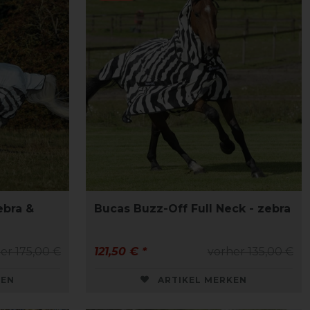
ebra &
Bucas Buzz-Off Full Neck - zebra
er 175,00 €
121,50 € *
vorher 135,00 €
KEN
ARTIKEL MERKEN