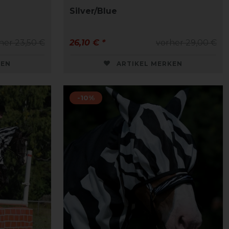
Silver/Blue
her 23,50 €
26,10 € *
vorher 29,00 €
KEN
ARTIKEL MERKEN
-10%