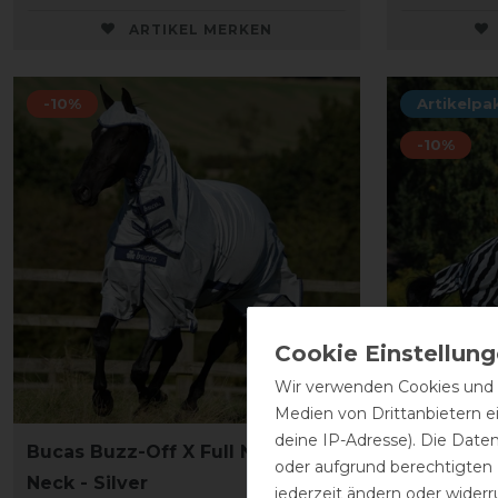
ARTIKEL MERKEN
-10%
Artikelpa
-10%
Wir verwenden Cookies und ä
Medien von Drittanbietern e
deine IP-Adresse). Die Date
Bucas Buzz-Off X Full Neck Big
Bucas Buz
oder aufgrund berechtigten
Neck - Silver
KerbEx Ins
jederzeit ändern oder widerr