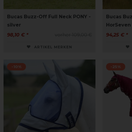
Bucas Buzz-Off Full Neck PONY -
Bucas Buz
silver
HorSeven 
98,10 € *
vorher 109,00 €
94,25 € *
ARTIKEL MERKEN
-10%
-25%