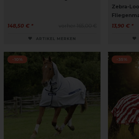
Zebra-Loo
Fliegenm
148,50 € *
vorher 165,00 €
13,90 € *
ARTIKEL MERKEN
-10%
-35%