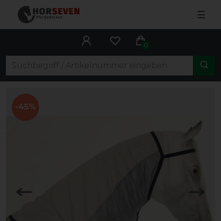
☰
0
-45%