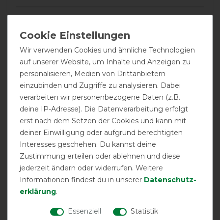
24.07.2016
Als Ergänzung zu der bereits vorhandenen Decke, die
wirklich sehr gut ist. Das Halsteul lässt sich sehr schnell
Wir verwenden Cookies und ähnliche Technologien
und einfach befestigen. Alles in bewährter Qualität. Es
auf unserer Website, um Inhalte und Anzeigen zu
gibt jedoch einen Punkt Abzug, weil der untere Teil offen
personalisieren, Medien von Drittanbietern
ist und sich nicht unter dem Hals an der Decke
einzubinden und Zugriffe zu analysieren. Dabei
befestigen lässt. Es lappt jedoch über.
verarbeiten wir personenbezogene Daten (z.B.
deine IP-Adresse). Die Datenverarbeitung erfolgt
29.06.2016
erst nach dem Setzen der Cookies und kann mit
Die Passform ist sehr gut , verwende es für die
deiner Einwilligung oder aufgrund berechtigten
Sommertage an denen man immer wieder mit Regen
Interesses geschehen. Du kannst deine
rechnen muss es zwischendurch für Regendecke aber
Zustimmung erteilen oder ablehnen und diese
zu warm ist . Habe bereits seit zwei Jahren die Decke
jederzeit ändern oder widerrufen. Weitere
dazu , die sich bisher als stabil erweist .
Informationen findest du in unserer
Daten­schutz­
erklärung
.
15.06.2016
Fällt sehr groß aus. Habe für 130cm großes Pony in xxs
Essenziell
Statistik
umgetauscht. Maßtabelle hat hier nicht gestimmt.