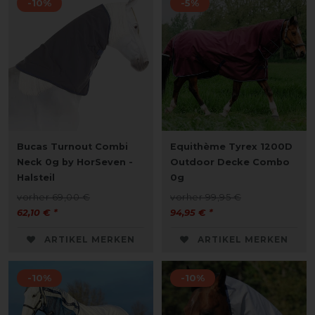
-10%
-5%
Bucas Turnout Combi
Equithème Tyrex 1200D
Neck 0g by HorSeven -
Outdoor Decke Combo
Halsteil
0g
vorher 69,00 €
vorher 99,95 €
62,10 € *
94,95 € *
ARTIKEL MERKEN
ARTIKEL MERKEN
-10%
-10%