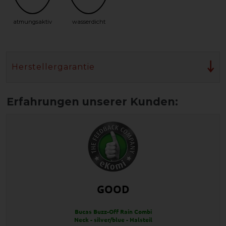
atmungsaktiv
wasserdicht
Herstellergarantie
GOOD
Bucas Buzz-Off Rain Combi
Neck - silver/blue - Halsteil