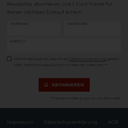
Newsletter abonnieren und 5 Euro Prämie für
deinen nächsten Einkauf sichern
VORNAME
NACHNAME
Newsletter
E-MAIL **
Honig
Hiermit bestätige ich, dass ich die
Daten­schutz­erklärung
gelesen
habe. Meine Einwilligung kann ich jederzeit widerrufen.**
ABONNIEREN
** Hierbei handelt es sich um ein Pflichtfeld.
Impressum
Daten­schutz­erklärung
AGB