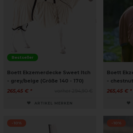
Bestseller
Boett Ekzemerdecke Sweet Itch
Boett Ekz
- grey/beige (Größe 140 - 170)
- chestnut
265,45 € *
vorher 294,90 €
265,45 € *
ARTIKEL MERKEN
-10%
-10%