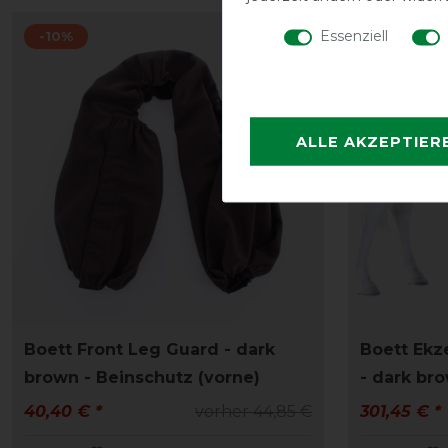
Essenziell
-10%
-10%
ALLE AKZEPTIER
Boett Front Leg Guard - dark
Boett Ekz
brown - Beinschutz (vorne)
- dark bro
40,40 € *
vorher 44,85 €
301,45 € *