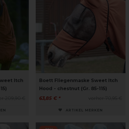
weet Itch
Boett Fliegenmaske Sweet Itch
15)
Hood - chestnut (Gr. 85-115)
er 209,90 €
63,85 € *
vorher 70,95 €
KEN
ARTIKEL MERKEN