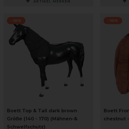
ARTIKEL MERKEN
-10%
-10%
Boett Top & Tail dark brown
Boett Fro
Größe (140 - 170) (Mähnen-&
chestnut 
Schweifschutz)