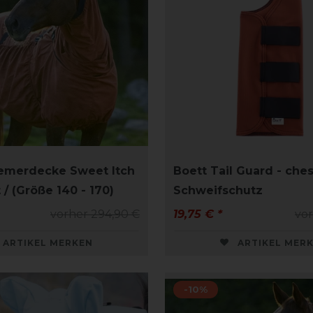
emerdecke Sweet Itch
Boett Tail Guard - ches
 / (Größe 140 - 170)
Schweifschutz
vorher 294,90 €
19,75 € *
vor
ARTIKEL MERKEN
ARTIKEL MER
-10%