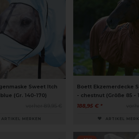
egenmaske Sweet Itch
Boett Ekzemerdecke S
blue (Gr. 140-170)
- chestnut (Größe 85 - 1
vorher 89,95 €
188,95 € *
vorh
ARTIKEL MERKEN
ARTIKEL MER