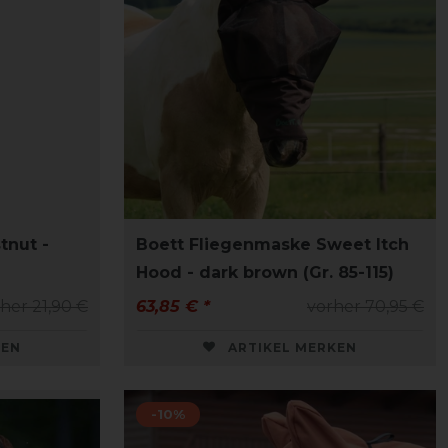
tnut -
Boett Fliegenmaske Sweet Itch
Hood - dark brown (Gr. 85-115)
her 21,90 €
63,85 € *
vorher 70,95 €
KEN
ARTIKEL MERKEN
-10%