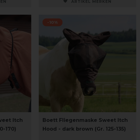
KEN
ARTIKEL MERKEN
-10%
eet Itch
Boett Fliegenmaske Sweet Itch
0-170)
Hood - dark brown (Gr. 125-135)