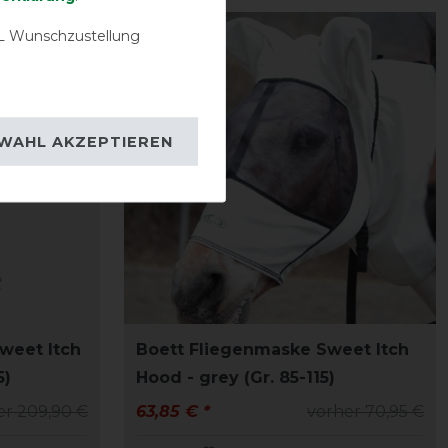
 Wunschzustellung
-10%
WAHL AKZEPTIEREN
weet Itch
Boett Fliegenmaske Sweet Itch
5)
Hood - grey (Gr. 85-115)
er 209,90 €
63,85 € *
vorher 70,95 €