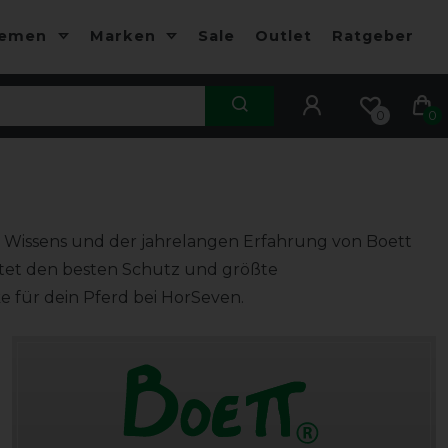
hemen
Marken
Sale
Outlet
Ratgeber
0
0
en Wissens und der jahrelangen Erfahrung von Boett
ietet den besten Schutz und größte
e für dein Pferd bei HorSeven.
e