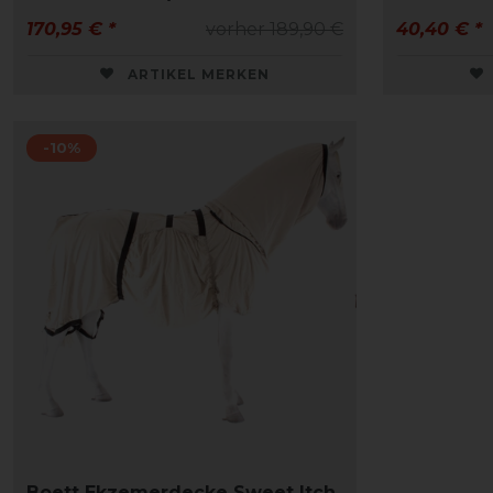
170,95 € *
vorher 189,90 €
40,40 € *
ARTIKEL MERKEN
-10%
Boett Ekzemerdecke Sweet Itch