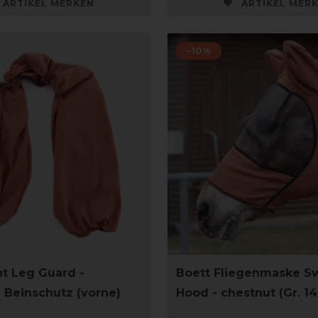
ARTIKEL MERKEN
ARTIKEL MER
-10%
nt Leg Guard -
Boett Fliegenmaske Sw
- Beinschutz (vorne)
Hood - chestnut (Gr. 14