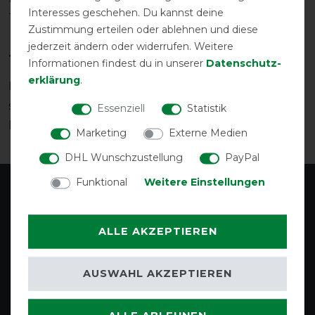
Interesses geschehen. Du kannst deine
Turnierdecke geeignet.
Zustimmung erteilen oder ablehnen und diese
jederzeit ändern oder widerrufen. Weitere
Tolle Qualität für wenig Geld
Informationen findest du in unserer
Daten­schutz­
erklärung
.
Pferdedecken der Serie Mio bestechen durch ihr
sensationelles Preis-/Leistungsverhältnis. Die Decken
Essenziell
Statistik
haben eine gute Qualität und sind sehr günstig.
Marketing
Externe Medien
DHL Wunschzustellung
PayPal
Funktional
Weitere Einstellungen
ALLE AKZEPTIEREN
AUSWAHL AKZEPTIEREN