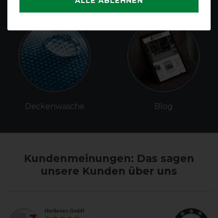
ALLE ABLEHNEN
Gutscheine
Deckenreparatur
Deckenwäsche
Blog
Kundenmeinungen: Das sagen
unsere Kunden über uns