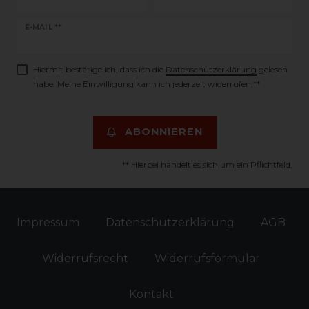
Newsletter
E-MAIL **
Honig
Hiermit bestätige ich, dass ich die
Daten­schutz­erklärung
gelesen
habe. Meine Einwilligung kann ich jederzeit widerrufen.**
ABONNIEREN
** Hierbei handelt es sich um ein Pflichtfeld.
Impressum
Daten­schutz­erklärung
AGB
Widerrufs­recht
Widerrufs­formular
Kontakt