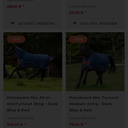
vorher 64,95 €
58,45 € *
vorher 84,95 €
63,70 € *
ARTIKEL MERKEN
ARTIKEL MERKEN
-10%
-10%
Horseware Mio All-In-
Horseware Mio Turnout
OneTurnout 350g - Dark
Medium 200g - Dark
Blue & Red
Blue & Red
vorher 114,95 €
vorher 84,95 €
103,45 € *
76,45 € *