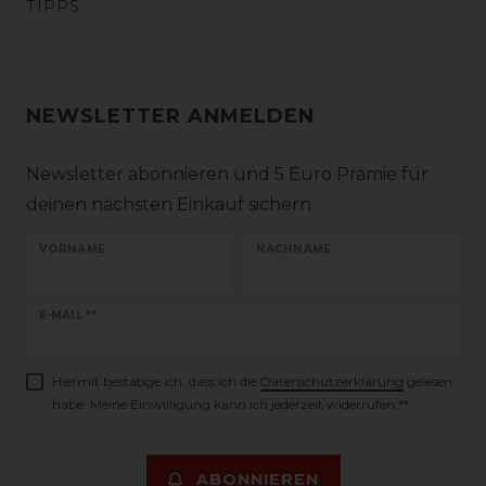
TIPPS
NEWSLETTER ANMELDEN
Newsletter abonnieren und 5 Euro Prämie für
deinen nächsten Einkauf sichern
VORNAME
NACHNAME
Newsletter
E-MAIL **
Honig
Hiermit bestätige ich, dass ich die
Daten­schutz­erklärung
gelesen
habe. Meine Einwilligung kann ich jederzeit widerrufen.**
ABONNIEREN