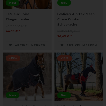
Neu
Neu
LeMieux Loire
LeMieux Air-Tek Mesh
Fliegenhaube
Close Contact
Schabracke
vorher 52,45 €
44,55 € *
vorher 89,95 €
76,45 € *
ARTIKEL MERKEN
ARTIKEL MERKEN
-15%
-15%
Neu
Neu