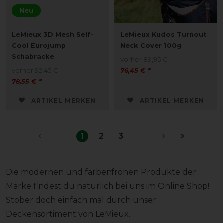
Neu
LeMieux 3D Mesh Self-
LeMieux Kudos Turnout
Cool Eurojump
Neck Cover 100g
Schabracke
vorher 89,95 €
vorher 92,45 €
76,45 € *
78,55 € *
ARTIKEL MERKEN
ARTIKEL MERKEN
1
2
3
Die modernen und farbenfrohen Produkte der
Marke findest du natürlich bei uns im Online Shop!
Stöber doch einfach mal durch unser
Deckensortiment von LeMieux.