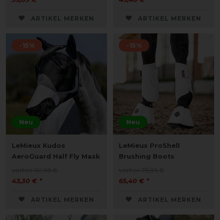
ARTIKEL MERKEN
ARTIKEL MERKEN
-15%
-15%
Neu
Neu
LeMieux Kudos
LeMieux ProShell
AeroGuard Half Fly Mask
Brushing Boots
vorher 50,95 €
vorher 76,95 €
43,30 € *
65,40 € *
ARTIKEL MERKEN
ARTIKEL MERKEN