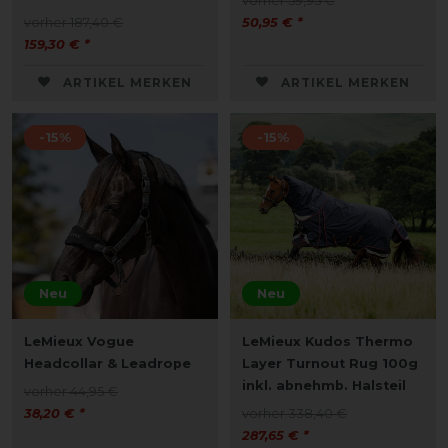
vorher 59,95 €
vorher 187,40 €
50,95 € *
159,30 € *
ARTIKEL MERKEN
ARTIKEL MERKEN
-15%
-15%
Neu
Neu
LeMieux Vogue
LeMieux Kudos Thermo
Headcollar & Leadrope
Layer Turnout Rug 100g
inkl. abnehmb. Halsteil
vorher 44,95 €
38,20 € *
vorher 338,40 €
287,65 € *