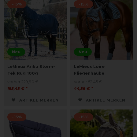
-15%
-15%
Neu
Neu
LeMieux Arika Storm-
LeMieux Loire
Tek Rug 100g
Fliegenhaube
vorher 229,90 €
vorher 52,45 €
195,45 € *
44,55 € *
ARTIKEL MERKEN
ARTIKEL MERKEN
-15%
-15%