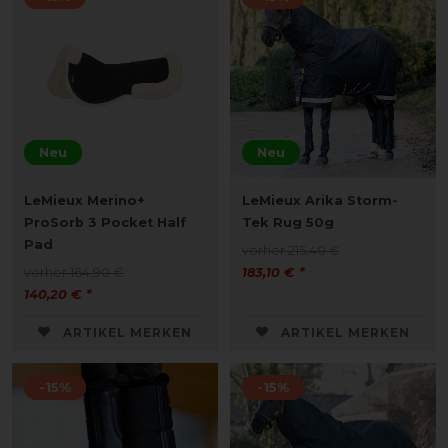
Neu
Neu
LeMieux Merino+
LeMieux Arika Storm-
ProSorb 3 Pocket Half
Tek Rug 50g
Pad
vorher 215,40 €
vorher 164,90 €
183,10 € *
140,20 € *
ARTIKEL MERKEN
ARTIKEL MERKEN
-15%
-15%