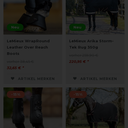
Neu
Neu
LeMieux WrapRound
LeMieux Arika Storm-
Leather Over Reach
Tek Rug 350g
Boots
vorher 259,90 €
vorher 38,45 €
220,95 € *
32,65 € *
ARTIKEL MERKEN
ARTIKEL MERKEN
-15%
-15%