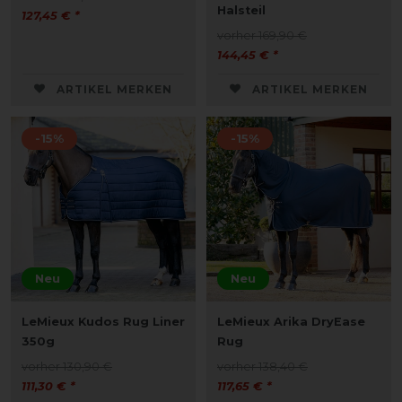
Halsteil
127,45 € *
vorher 169,90 €
144,45 € *
ARTIKEL MERKEN
ARTIKEL MERKEN
-15%
-15%
Neu
Neu
LeMieux Kudos Rug Liner
LeMieux Arika DryEase
350g
Rug
vorher 130,90 €
vorher 138,40 €
111,30 € *
117,65 € *