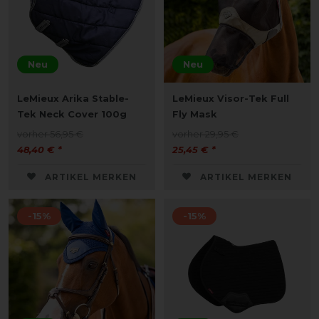
Neu
Neu
LeMieux Arika Stable-
LeMieux Visor-Tek Full
Tek Neck Cover 100g
Fly Mask
vorher 56,95 €
vorher 29,95 €
48,40 € *
25,45 € *
ARTIKEL MERKEN
ARTIKEL MERKEN
-15%
-15%