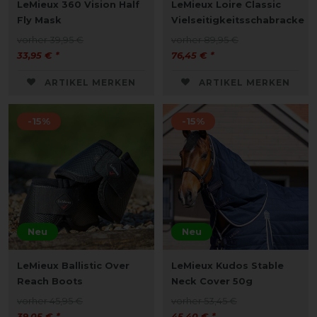
LeMieux 360 Vision Half
LeMieux Loire Classic
Fly Mask
Vielseitigkeitsschabracke
vorher 39,95 €
vorher 89,95 €
33,95 € *
76,45 € *
ARTIKEL MERKEN
ARTIKEL MERKEN
-15%
-15%
Neu
Neu
LeMieux Ballistic Over
LeMieux Kudos Stable
Reach Boots
Neck Cover 50g
vorher 45,95 €
vorher 53,45 €
39,05 € *
45,40 € *