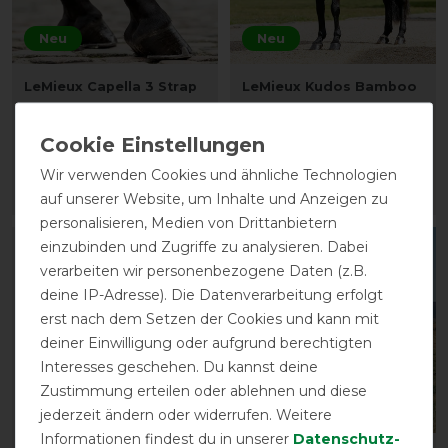
Neu
Neu
LeMieux Capella 3 Strap
LeMieux Kudos Bamboo
Tendon Boots
Cooler
vorher 99,95 €
vorher 107,95 €
84,95 € *
91,75 € *
Wir verwenden Cookies und ähnliche Technologien
ARTIKEL MERKEN
ARTIKEL MERKEN
auf unserer Website, um Inhalte und Anzeigen zu
personalisieren, Medien von Drittanbietern
einzubinden und Zugriffe zu analysieren. Dabei
-15%
-15%
verarbeiten wir personenbezogene Daten (z.B.
deine IP-Adresse). Die Datenverarbeitung erfolgt
erst nach dem Setzen der Cookies und kann mit
deiner Einwilligung oder aufgrund berechtigten
Interesses geschehen. Du kannst deine
Zustimmung erteilen oder ablehnen und diese
Neu
Neu
jederzeit ändern oder widerrufen. Weitere
Informationen findest du in unserer
Daten­schutz­