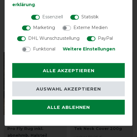
LeMieux Cotton
LeMieux Arika 600D
erklärung
.
Dressage
Ripstop 0g Turnout Rug
Turnierschabracke
inkl. abnehmb. Halsteil
Essenziell
Statistik
vorher 76,95 €
vorher 144,90 €
Marketing
Externe Medien
65,40 € *
123,20 € *
DHL Wunschzustellung
PayPal
ARTIKEL MERKEN
ARTIKEL MERKEN
Funktional
Weitere Einstellungen
-15%
-15%
ALLE AKZEPTIEREN
AUSWAHL AKZEPTIEREN
ALLE ABLEHNEN
Neu
Neu
LeMieux Kudos Shower
LeMieux Arika Stable-
Pro Fly Rug inkl.
Tek Neck Cover 200g
abnehmb. Halsteil