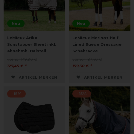
Neu
Neu
LeMieux Arika
LeMieux Merino+ Half
Sunstopper Sheet inkl.
Lined Suede Dressage
abnehmb. Halsteil
Schabracke
vorher 149,90 €
vorher 187,40 €
127,45 € *
159,30 € *
ARTIKEL MERKEN
ARTIKEL MERKEN
-15%
-15%