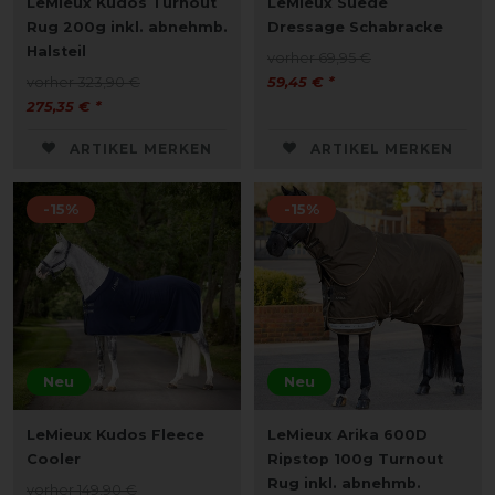
LeMieux Kudos Turnout
LeMieux Suede
Rug 200g inkl. abnehmb.
Dressage Schabracke
Halsteil
vorher 69,95 €
vorher 323,90 €
59,45 € *
275,35 € *
ARTIKEL MERKEN
ARTIKEL MERKEN
-15%
-15%
Neu
Neu
LeMieux Kudos Fleece
LeMieux Arika 600D
Cooler
Ripstop 100g Turnout
Rug inkl. abnehmb.
vorher 149,90 €