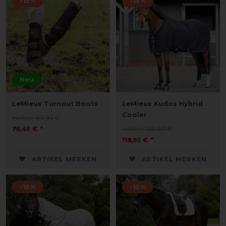
-15%
-15%
Neu
LeMieux Turnout Boots
LeMieux Kudos Hybrid
Cooler
vorher 89,95 €
76,45 € *
vorher 139,90 €
118,95 € *
ARTIKEL MERKEN
ARTIKEL MERKEN
-15%
-15%