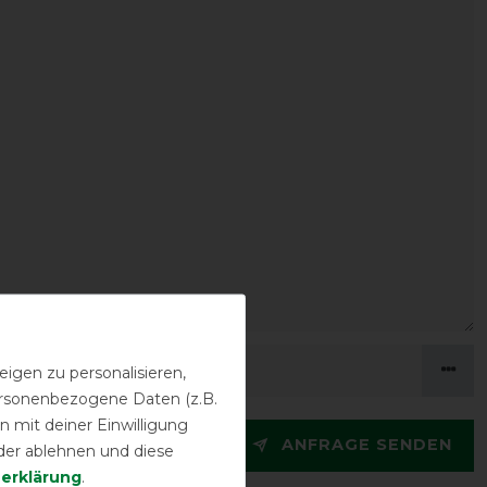
igen zu personalisieren,
personenbezogene Daten (z.B.
 mit deiner Einwilligung
ANFRAGE SENDEN
der ablehnen und diese
­erklärung
.