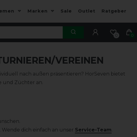
hemen
Marken
Sale
Outlet
Ratgeber
0
0
TURNIEREN/VEREINEN
dividuell nach außen präsentieren? HorSeven bietet
de und Züchter an.
ünschen.
. Wende dich einfach an unser
Service-Team
.