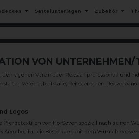
edecken
Sattelunterlagen
Zubehör
T
ATION VON UNTERNEHMEN/
en eigenen Verein oder Reitstall professionell und in
stalter, Vereine, Reitställe, Reitsponsoren, Reitverbän
und Logos
 Pferdetextilien von HorSeven speziell nach deinen W
ches Angebot für die Bestickung mit dem Wunschmotiven