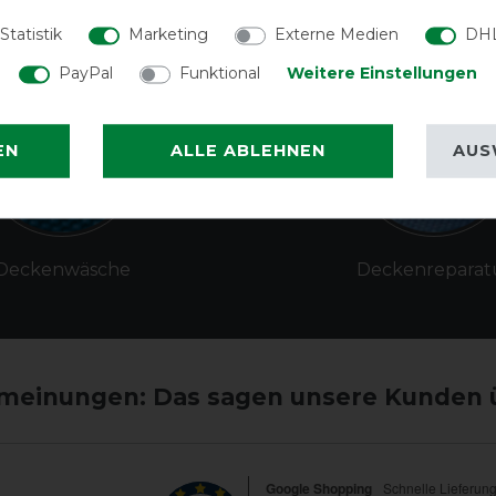
Statistik
Marketing
Externe Medien
DHL
PayPal
Funktional
Weitere Einstellungen
EN
ALLE ABLEHNEN
AUS
Deckenwäsche
Deckenreparat
einungen: Das sagen unsere Kunden 