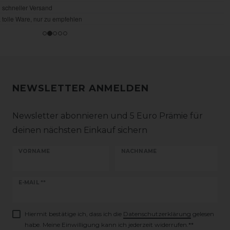
NEWSLETTER ANMELDEN
Newsletter abonnieren und 5 Euro Prämie für
deinen nächsten Einkauf sichern
VORNAME
NACHNAME
Newsletter
E-MAIL **
Honig
Hiermit bestätige ich, dass ich die
Daten­schutz­erklärung
gelesen
habe. Meine Einwilligung kann ich jederzeit widerrufen.**