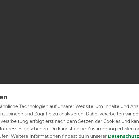
hnliche Technologien auf unserer Website, um Inhalte und Anze
inzubinden und Zugriffe zu analysieren. Dabei verarbeiten wir 
nverarbeitung erfolgt erst nach dem Setzen der Cookies und kann
 Interesses geschehen. Du kannst deine Zustimmung erteilen o
ufen. Weitere Informationen findest du in unserer
Daten­schutz