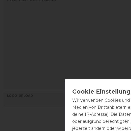
GEWÜNSCHTE BESTICKUNG*
LOGO-UPLOAD
Wir verwenden Cookies und ä
Medien von Drittanbietern e
deine IP-Adresse). Die Date
oder aufgrund berechtigten
jederzeit ändern oder widerr