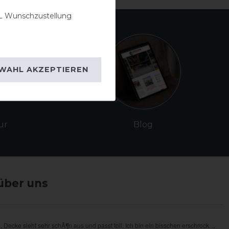
 Wunschzustellung
WAHL AKZEPTIEREN
ur
Blog
über uns