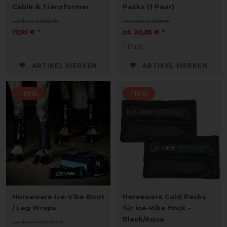
Cable & Transformer
Packs (1 Paar)
vorher 19,90 €
vorher 29,95 €
17,95 € *
ab 20,85 € *
1
Paar
ARTIKEL MERKEN
ARTIKEL MERKEN
-10%
-10%
Horseware Ice-Vibe Boot
Horseware Cold Packs
/ Leg Wraps
für Ice-Vibe Hock -
Black/Aqua
vorher 269,90 €