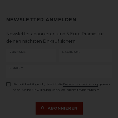
NEWSLETTER ANMELDEN
Newsletter abonnieren und 5 Euro Prämie für
deinen nächsten Einkauf sichern
VORNAME
NACHNAME
Newsletter
E-MAIL **
Honig
Hiermit bestätige ich, dass ich die
Daten­schutz­erklärung
gelesen
habe. Meine Einwilligung kann ich jederzeit widerrufen.**
ABONNIEREN