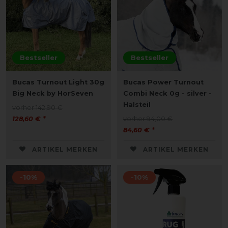
Bestseller
Bestseller
Bucas Turnout Light 30g
Bucas Power Turnout
Big Neck by HorSeven
Combi Neck 0g - silver -
Halsteil
vorher 142,90 €
128,60 € *
vorher 94,00 €
84,60 € *
ARTIKEL MERKEN
ARTIKEL MERKEN
-10%
-10%