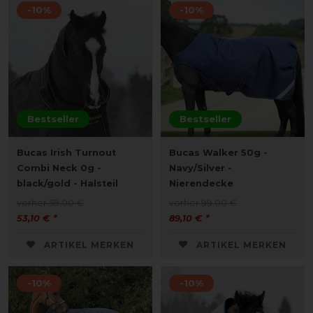
-10%
-10%
Bestseller
Bestseller
Bucas Irish Turnout
Bucas Walker 50g -
Combi Neck 0g -
Navy/Silver -
black/gold - Halsteil
Nierendecke
vorher 59,00 €
vorher 99,00 €
53,10 € *
89,10 € *
ARTIKEL MERKEN
ARTIKEL MERKEN
-10%
-10%