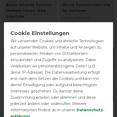
Bucas Smartex Turnout
Bucas Turnout Light 30g
Medium Classic 150g -
by HorSeven
Iron Gate
vorher 139,90 €
vorher 265,00 €
125,90 € *
238,50 € *
ARTIKEL MERKEN
ARTIKEL MERKEN
Wir verwenden Cookies und ähnliche Technologien
auf unserer Website, um Inhalte und Anzeigen zu
personalisieren, Medien von Drittanbietern
-10%
-10%
einzubinden und Zugriffe zu analysieren. Dabei
verarbeiten wir personenbezogene Daten (z.B.
deine IP-Adresse). Die Datenverarbeitung erfolgt
erst nach dem Setzen der Cookies und kann mit
deiner Einwilligung oder aufgrund berechtigten
Interesses geschehen. Du kannst deine
Bestseller
Bestseller
Zustimmung erteilen oder ablehnen und diese
jederzeit ändern oder widerrufen. Weitere
Bucas Irish Turnout
Bucas Greenline Dog
Informationen findest du in unserer
Daten­schutz­
Extra 300g - black/gold
Rug 50g
erklärung
.