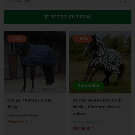
JETZT FILTERN
-10%
-10%
Bestseller
Bucas Therapy Liner
Bucas Sweet-itch Full-
150g
Neck - Ekzemerdecke -
zebra
vorher 189,00 €
170,05 € *
vorher 149,00 €
134,05 € *