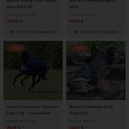
Bucas Show-Line Stable
Bucas Greenline Neck
Rug 150g SF
50g
vorher 125,00 €
vorher 64,00 €
112,50 € *
57,60 € *
ARTIKEL MERKEN
ARTIKEL MERKEN
-10%
-10%
Bucas Freedom Turnout
Bucas Freedom Dog
Light 0g - navy/silver
Rug 50g
vorher 89,00 €
vorher 36,00 €
80,10 € *
32,35 € *