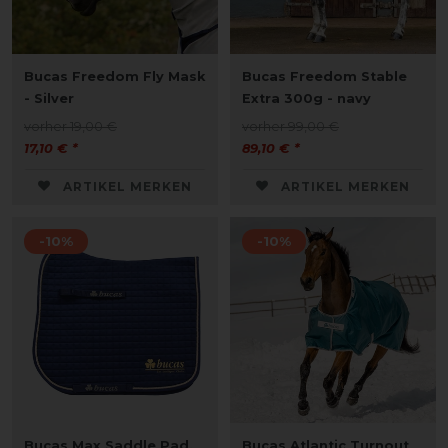
Bucas Freedom Fly Mask
Bucas Freedom Stable
- Silver
Extra 300g - navy
vorher 19,00 €
vorher 99,00 €
17,10 € *
89,10 € *
ARTIKEL MERKEN
ARTIKEL MERKEN
-10%
-10%
Bucas Max Saddle Pad,
Bucas Atlantic Turnout