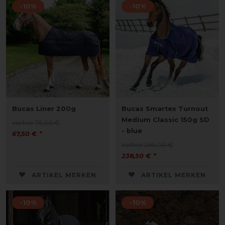
-10%
-10%
Bucas Liner 200g
Bucas Smartex Turnout
Medium Classic 150g SD
vorher 75,00 €
- blue
67,50 € *
vorher 265,00 €
238,50 € *
ARTIKEL MERKEN
ARTIKEL MERKEN
-10%
-10%