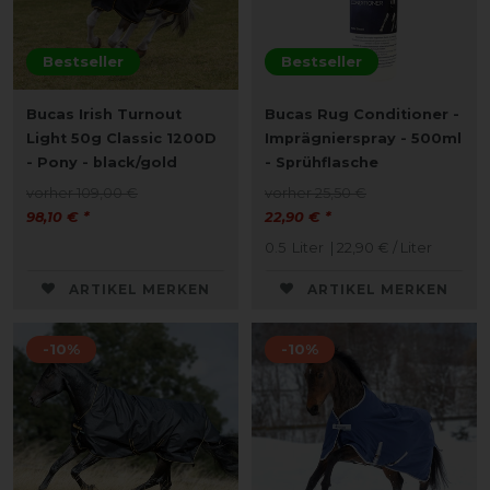
Bestseller
Bestseller
Bucas Irish Turnout
Bucas Rug Conditioner -
Light 50g Classic 1200D
Imprägnierspray - 500ml
- Pony - black/gold
- Sprühflasche
vorher 109,00 €
vorher 25,50 €
98,10 € *
22,90 € *
0.5
Liter
| 22,90 € / Liter
ARTIKEL MERKEN
ARTIKEL MERKEN
-10%
-10%