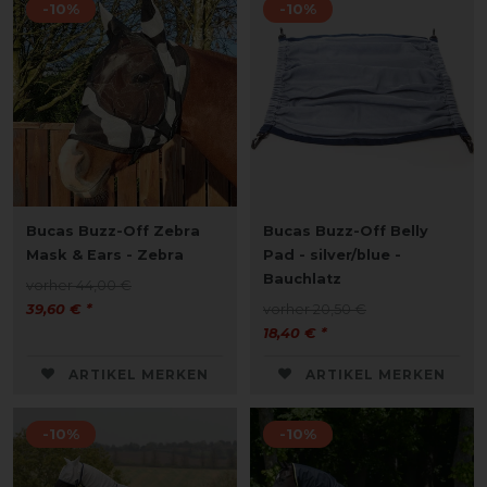
-10%
-10%
Bucas Buzz-Off Zebra
Bucas Buzz-Off Belly
Mask & Ears - Zebra
Pad - silver/blue -
Bauchlatz
vorher 44,00 €
39,60 € *
vorher 20,50 €
18,40 € *
ARTIKEL MERKEN
ARTIKEL MERKEN
-10%
-10%