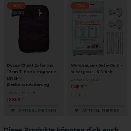
-10%
-13%
Bucas Chest Extender
Waldhausen Safe-Gum -
12cm T-Hook Magnetic -
silbergrau - 6 Stück
Black -
vorher 12,90 €
Deckenerweiterung
11,25 € *
vorher 18,50 €
6
Stück
16,65 € *
ARTIKEL MERKEN
ARTIKEL MERKEN
Diese Produkte könnten dich auch