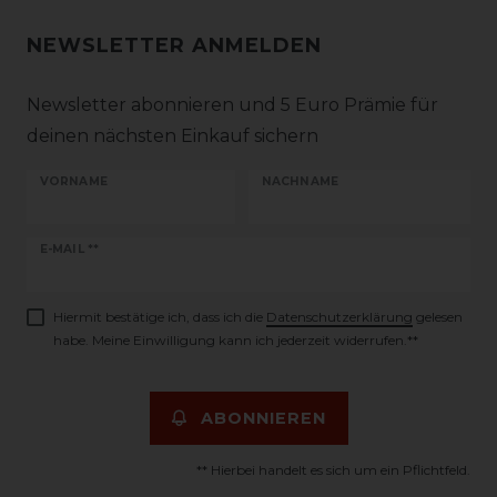
NEWSLETTER ANMELDEN
Newsletter abonnieren und 5 Euro Prämie für
deinen nächsten Einkauf sichern
VORNAME
NACHNAME
Newsletter
E-MAIL **
Honig
Hiermit bestätige ich, dass ich die
Daten­schutz­erklärung
gelesen
habe. Meine Einwilligung kann ich jederzeit widerrufen.**
ABONNIEREN
** Hierbei handelt es sich um ein Pflichtfeld.