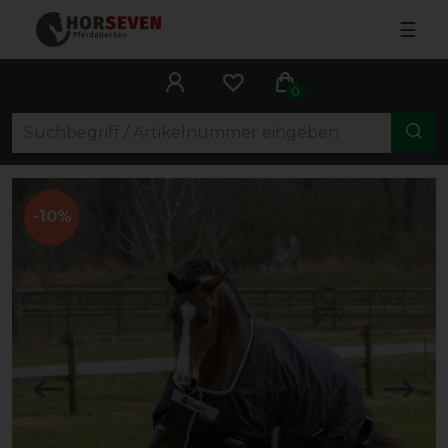
☰
0
-10%