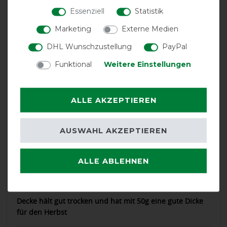
Negative
0%
Essenziell
Statistik
Marketing
Externe Medien
LATEST REVIEWS
DHL Wunschzustellung
PayPal
29.03.2026
Funktional
Weitere Einstellungen
Super Schnitt. Sitzt perfekt
24.11.2025
ALLE AKZEPTIEREN
Decke passt genau, super Material.
AUSWAHL AKZEPTIEREN
30.10.2025
Top Qualität, Sitz und Passform sind für unsere Lusitano
ALLE ABLEHNEN
Stute super
26.09.2025
Decke hält gut trocken und hat mit 50g eine gute Dicke
für den Herbst