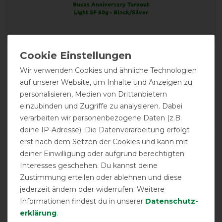
Bucas Anniversary Turnout
Light SF 50g - Black/Silver
Product Reviews
30
Wir verwenden Cookies und ähnliche Technologien
auf unserer Website, um Inhalte und Anzeigen zu
personalisieren, Medien von Drittanbietern
Product Rating
einzubinden und Zugriffe zu analysieren. Dabei
4.9
/
5
verarbeiten wir personenbezogene Daten (z.B.
deine IP-Adresse). Die Datenverarbeitung erfolgt
erst nach dem Setzen der Cookies und kann mit
product experience
deiner Einwilligung oder aufgrund berechtigten
Interesses geschehen. Du kannst deine
Zustimmung erteilen oder ablehnen und diese
calculated from 30 customer reviews
jederzeit ändern oder widerrufen. Weitere
Informationen findest du in unserer
Daten­schutz­
Positive
100%
erklärung
.
Neutral
0%