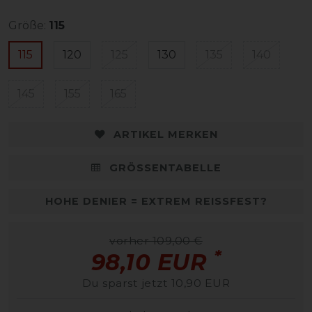
Größe:
115
115
120
125
130
135
140
145
155
165
ARTIKEL MERKEN
GRÖSSENTABELLE
HOHE DENIER = EXTREM REISSFEST?
vorher 109,00 €
*
98,10 EUR
Du sparst jetzt 10,90 EUR