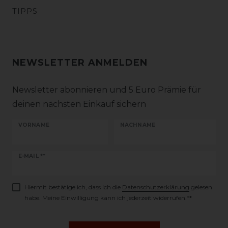
TIPPS
NEWSLETTER ANMELDEN
Newsletter abonnieren und 5 Euro Prämie für
deinen nächsten Einkauf sichern
VORNAME
NACHNAME
Newsletter
E-MAIL **
Honig
Hiermit bestätige ich, dass ich die
Daten­schutz­erklärung
gelesen
habe. Meine Einwilligung kann ich jederzeit widerrufen.**