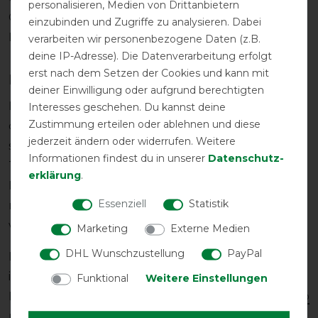
personalisieren, Medien von Drittanbietern
Choice den Respekt von Top Trainern, Profis und
einzubinden und Zugriffe zu analysieren. Dabei
Reitern auf der ganzen Welt eingebracht.
verarbeiten wir personenbezogene Daten (z.B.
deine IP-Adresse). Die Datenverarbeitung erfolgt
erst nach dem Setzen der Cookies und kann mit
Produkte von bester Qualität
deiner Einwilligung oder aufgrund berechtigten
Egal, ob es sich um Gamaschen handelt, die dazu
Interesses geschehen. Du kannst deine
Zustimmung erteilen oder ablehnen und diese
dienen sollen, die empfindlichen Pferdebeine zu
jederzeit ändern oder widerrufen. Weitere
schützen oder wunderschön handgefertigte
Informationen findest du in unserer
Daten­schutz­
Trensen, Fliegenmasken, Sattelgurte, Pads oder
erklärung
.
Decken handelt – bei Professional´s Choice wird
Essenziell
Statistik
man in allen Bereichen fündig und erhält Produkte
von bester Qualität!
Marketing
Externe Medien
DHL Wunschzustellung
PayPal
Noch mehr Infos zu Professional Choice erhältst du
in unserem HorSeven
Funktional
Weitere Einstellungen
Blog:
https://blog.horseven.com/2020/01/02/professio
nals-choice-produkte-von-bester-qualitaet/