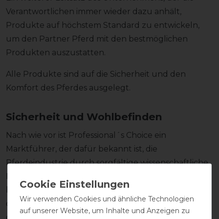
Verantwortlichen immer wieder dazu anhält,
Produkte auf höchstem Standard zu entwickeln,
um den Partner Pferd mit den bestmöglichen
Produkten auszustatten.
Alle Produkte sind auf die Sicherheit und den
Komfort des Pferdes ausgelegt.
Sicherheit und Wohlbefinden
Nach wie vor ist Professional´s Choice ein
Marktführer, der dafür bekannt ist, die
Pferdeindustrie durch sorgfältige wissenschaftliche
Forschung zu revolutionieren und Produkte von
höchster Qualität zu produzieren, die ausschließlich
Wir verwenden Cookies und ähnliche Technologien
der Sicherheit und dem Wohlbefinden des Pferdes
auf unserer Website, um Inhalte und Anzeigen zu
dienen. Diese Führungsposition hat Professional´s