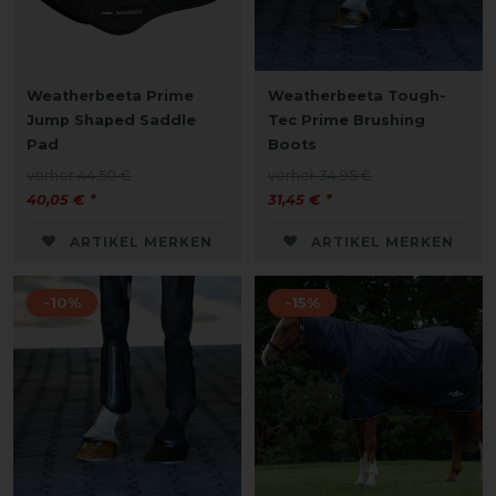
Weatherbeeta Prime
Weatherbeeta Tough-
Jump Shaped Saddle
Tec Prime Brushing
Pad
Boots
vorher 44,50 €
vorher 34,95 €
40,05 € *
31,45 € *
ARTIKEL MERKEN
ARTIKEL MERKEN
-10%
-15%