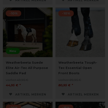
ARTIKEL MERKEN
ARTIKEL MERKEN
-10%
-10%
Neu
Weatherbeeta Suede
Weatherbeeta Tough-
Elite Air-Tec All Purpose
Tec Essential Open
Saddle Pad
Front Boots
vorher 49,95 €
vorher 89,95 €
44,95 € *
80,95 € *
ARTIKEL MERKEN
ARTIKEL MERKEN
-10%
-15%