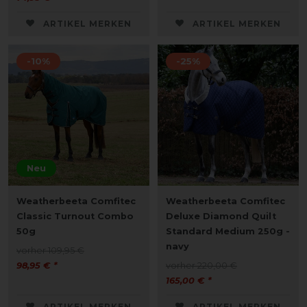
ARTIKEL MERKEN
ARTIKEL MERKEN
-10%
-25%
Neu
Weatherbeeta Comfitec
Weatherbeeta Comfitec
Classic Turnout Combo
Deluxe Diamond Quilt
50g
Standard Medium 250g -
navy
vorher 109,95 €
98,95 € *
vorher 220,00 €
165,00 € *
ARTIKEL MERKEN
ARTIKEL MERKEN