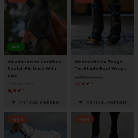
Neu
Weatherbeeta Comfitec
Weatherbeeta Tough-
Stretch Fly Mask With
Tec Stable Boot Wraps
Ears
vorher 59,95 €
vorher 17,95 €
53,95 € *
16,15 € *
ARTIKEL MERKEN
ARTIKEL MERKEN
-20%
-10%