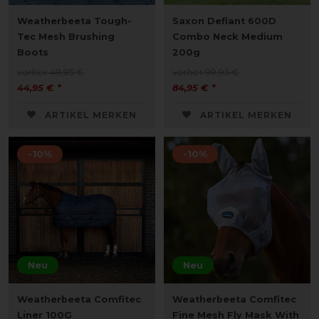
Weatherbeeta Tough-
Saxon Defiant 600D
Tec Mesh Brushing
Combo Neck Medium
Boots
200g
vorher 49,95 €
vorher 99,95 €
44,95 € *
84,95 € *
ARTIKEL MERKEN
ARTIKEL MERKEN
-10%
-10%
Neu
Neu
Weatherbeeta Comfitec
Weatherbeeta Comfitec
Liner 100G
Fine Mesh Fly Mask With