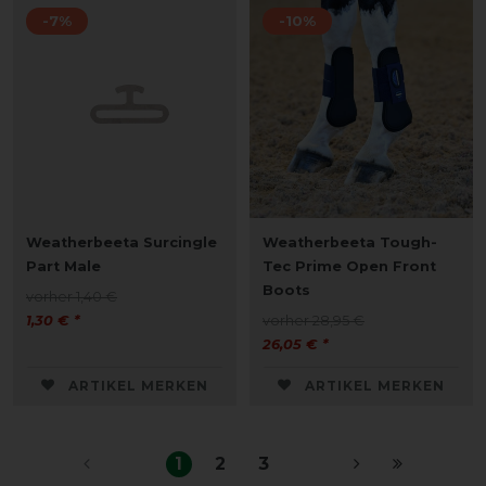
-7%
-10%
Weatherbeeta Surcingle
Weatherbeeta Tough-
Part Male
Tec Prime Open Front
Boots
vorher 1,40 €
1,30 € *
vorher 28,95 €
26,05 € *
ARTIKEL MERKEN
ARTIKEL MERKEN
1
2
3