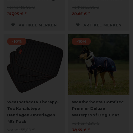
vorher 119,95 €
vorher 22,95 €
107,95 € *
20,65 € *
ARTIKEL MERKEN
ARTIKEL MERKEN
-10%
-10%
Weatherbeeta Therapy-
Weatherbeeta Comfitec
Tec Kanalstepp
Premier Deluxe
Bandagen-Unterlagen
Waterproof Dog Coat
4Er Pack
vorher 42,95 €
vorher 55,00 €
38,65 € *