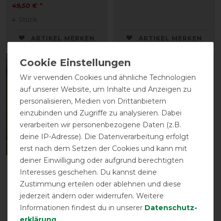
49,50 € *
4
Stück
ARTIKEL MERKEN
ARTIKEL MERKEN
-10%
-10%
Wir verwenden Cookies und ähnliche Technologien
auf unserer Website, um Inhalte und Anzeigen zu
personalisieren, Medien von Drittanbietern
einzubinden und Zugriffe zu analysieren. Dabei
verarbeiten wir personenbezogene Daten (z.B.
deine IP-Adresse). Die Datenverarbeitung erfolgt
Neu
erst nach dem Setzen der Cookies und kann mit
deiner Einwilligung oder aufgrund berechtigten
Weatherbeeta Comfitec
Weatherbeeta Prime Air-
Interesses geschehen. Du kannst deine
Plus Dynamic Turnout
Tec Comfy Fleece Half
Zustimmung erteilen oder ablehnen und diese
100g
Pad
jederzeit ändern oder widerrufen. Weitere
vorher 159,95 €
vorher 49,95 €
Informationen findest du in unserer
Daten­schutz­
143,95 € *
44,95 € *
erklärung
.