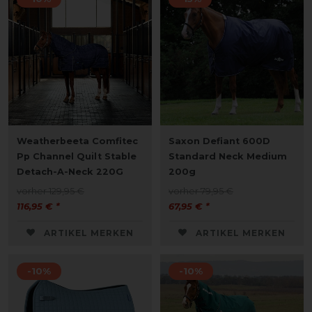
Weatherbeeta Comfitec
Saxon Defiant 600D
Pp Channel Quilt Stable
Standard Neck Medium
Detach-A-Neck 220G
200g
vorher 129,95 €
vorher 79,95 €
116,95 € *
67,95 € *
ARTIKEL MERKEN
ARTIKEL MERKEN
-10%
-10%