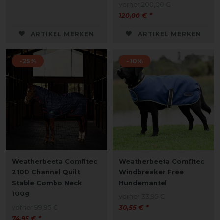
vorher 200,00 €
120,00 € *
ARTIKEL MERKEN
ARTIKEL MERKEN
-25%
-10%
Weatherbeeta Comfitec
Weatherbeeta Comfitec
210D Channel Quilt
Windbreaker Free
Stable Combo Neck
Hundemantel
100g
vorher 33,95 €
vorher 99,95 €
30,55 € *
74,95 € *