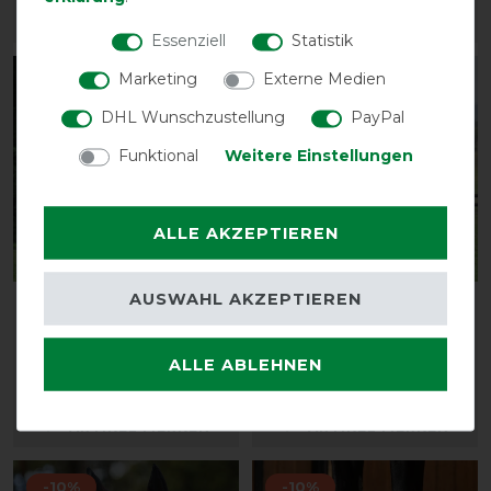
ARTIKEL MERKEN
ARTIKEL MERKEN
Essenziell
Statistik
Marketing
Externe Medien
-20%
-10%
DHL Wunschzustellung
PayPal
Funktional
Weitere Einstellungen
ALLE AKZEPTIEREN
AUSWAHL AKZEPTIEREN
Saxon Defiant 600D
Weatherbeeta Comfitec
Standard Neck Lite 0g
Essential Turnout 220g
vorher 64,95 €
vorher 129,95 €
ALLE ABLEHNEN
51,95 € *
116,95 € *
ARTIKEL MERKEN
ARTIKEL MERKEN
-10%
-10%