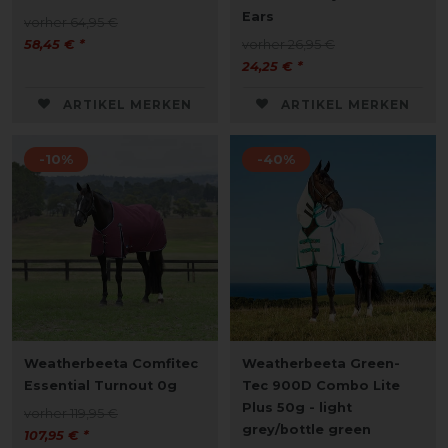
Ears
vorher 64,95 €
58,45 € *
vorher 26,95 €
24,25 € *
ARTIKEL MERKEN
ARTIKEL MERKEN
-10%
-40%
Weatherbeeta Comfitec
Weatherbeeta Green-
Essential Turnout 0g
Tec 900D Combo Lite
Plus 50g - light
vorher 119,95 €
grey/bottle green
107,95 € *