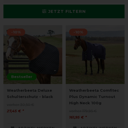
JETZT FILTERN
-10%
-10%
Bestseller
Weatherbeeta Deluxe
Weatherbeeta Comfitec
Schulterschutz - black
Plus Dynamic Turnout
High Neck 100g
vorher 30,50 €
27,45 € *
vorher 179,95 €
161,95 € *