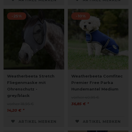
-25%
-10%
Weatherbeeta Stretch
Weatherbeeta Comfitec
Fliegenmaske mit
Premier Free Parka
Ohrenschutz -
Hundemantel Medium
grey/black
vorher 40,95 €
vorher 18,95 €
36,85 € *
14,20 € *
ARTIKEL MERKEN
ARTIKEL MERKEN