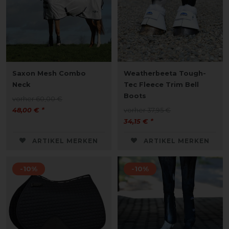
Saxon Mesh Combo
Weatherbeeta Tough-
Neck
Tec Fleece Trim Bell
Boots
vorher 60,00 €
48,00 € *
vorher 37,95 €
34,15 € *
ARTIKEL MERKEN
ARTIKEL MERKEN
-10%
-10%