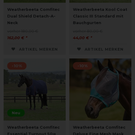
Weatherbeeta Comfitec
Weatherbeeta Kool Coat
Dual Shield Detach-A-
Classic III Standard mit
Neck
Bauchgurten
vorher 180,00 €
vorher 80,00 €
162,00 € *
44,00 € *
ARTIKEL MERKEN
ARTIKEL MERKEN
-10%
-10%
Neu
Weatherbeeta Comfitec
Weatherbeeta Comfitec
Essential Turnout 50g
Deluxe Fine Mesh Mask