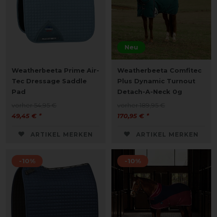
Neu
Weatherbeeta Prime Air-
Weatherbeeta Comfitec
Tec Dressage Saddle
Plus Dynamic Turnout
Pad
Detach-A-Neck 0g
vorher 54,95 €
vorher 189,95 €
49,45 € *
170,95 € *
ARTIKEL MERKEN
ARTIKEL MERKEN
-10%
-10%