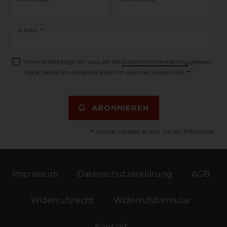
Newsletter
E-MAIL **
Honig
Hiermit bestätige ich, dass ich die
Daten­schutz­erklärung
gelesen
habe. Meine Einwilligung kann ich jederzeit widerrufen.**
ABONNIEREN
** Hierbei handelt es sich um ein Pflichtfeld.
Impressum
Daten­schutz­erklärung
AGB
Widerrufs­recht
Widerrufs­formular
Kontakt