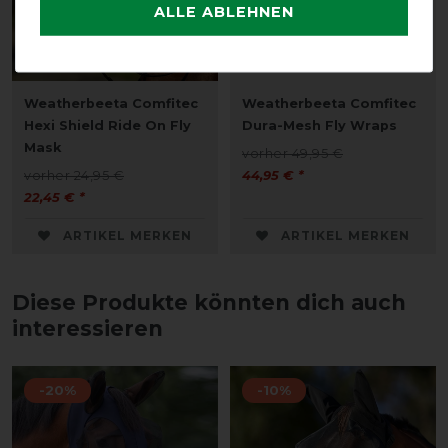
ALLE ABLEHNEN
Neu
Neu
Weatherbeeta Comfitec
Weatherbeeta Comfitec
Hexi Shield Ride On Fly
Dura-Mesh Fly Wraps
Mask
vorher 49,95 €
vorher 24,95 €
44,95 € *
22,45 € *
ARTIKEL MERKEN
ARTIKEL MERKEN
Diese Produkte könnten dich auch
interessieren
-20%
-10%