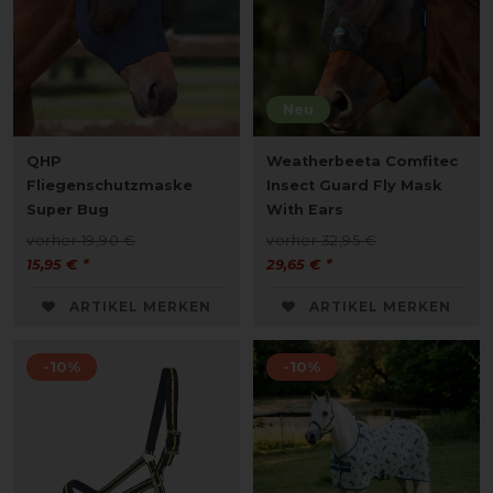
Neu
QHP
Weatherbeeta Comfitec
Fliegenschutzmaske
Insect Guard Fly Mask
Super Bug
With Ears
vorher 19,90 €
vorher 32,95 €
15,95 € *
29,65 € *
ARTIKEL MERKEN
ARTIKEL MERKEN
-10%
-10%