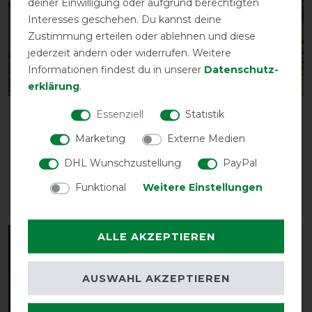
deiner Einwilligung oder aufgrund berechtigten
Interesses geschehen. Du kannst deine
Zustimmung erteilen oder ablehnen und diese
jederzeit ändern oder widerrufen. Weitere
Informationen findest du in unserer
Daten­schutz­
Neu
Neu
erklärung
.
Weatherbeeta Comfitec
Weatherbeeta Comfitec
Essenziell
Statistik
Airflow Fly Sheet Combo
Airflow Fly Sheet
Marketing
Externe Medien
Detach-A-Neck
vorher 99,95 €
DHL Wunschzustellung
PayPal
89,95 € *
vorher 109,95 €
98,95 € *
Funktional
Weitere Einstellungen
ARTIKEL MERKEN
ARTIKEL MERKEN
ALLE AKZEPTIEREN
-10%
-10%
AUSWAHL AKZEPTIEREN