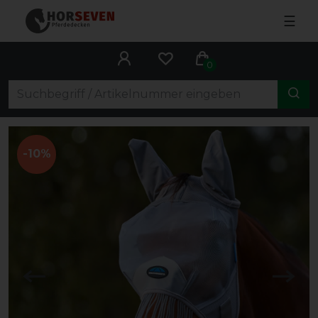
☰
0
-10%