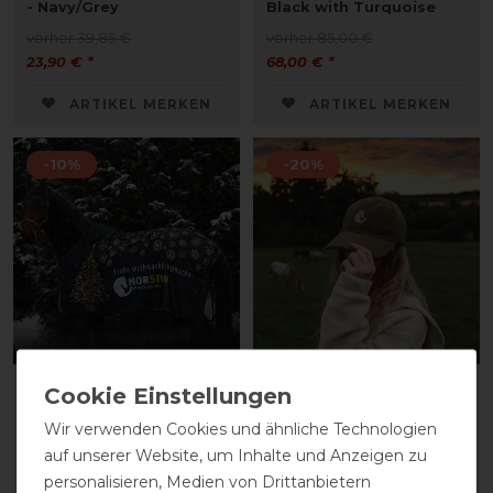
- Navy/Grey
Black with Turquoise
vorher 39,85 €
vorher 85,00 €
23,90 € *
68,00 € *
ARTIKEL MERKEN
ARTIKEL MERKEN
-10%
-20%
Bucas Weihnachtsdecke
HorSeven Sandwich Cap
by HorSeven - limited
Unisex
Wir verwenden Cookies und ähnliche Technologien
Edition
vorher 15,90 €
auf unserer Website, um Inhalte und Anzeigen zu
vorher 159,00 €
12,70 € *
personalisieren, Medien von Drittanbietern
143,05 € *