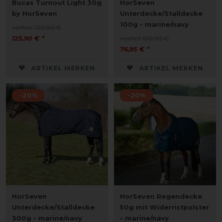
Bucas Turnout Light 30g
HorSeven
by HorSeven
Unterdecke/Stalldecke
100g - marine/navy
vorher 139,90 €
125,90 € *
vorher 109,95 €
76,95 € *
ARTIKEL MERKEN
ARTIKEL MERKEN
-20%
-20%
HorSeven
HorSeven Regendecke
Unterdecke/Stalldecke
50g mit Widerristpolster
300g - marine/navy
- marine/navy