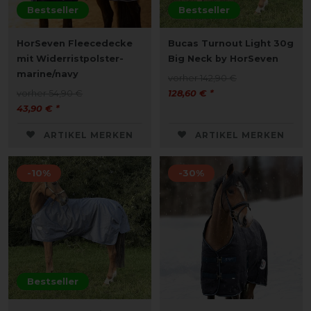
Bestseller
Bestseller
HorSeven Fleecedecke
Bucas Turnout Light 30g
mit Widerristpolster-
Big Neck by HorSeven
marine/navy
vorher 142,90 €
vorher 54,90 €
128,60 € *
43,90 € *
ARTIKEL MERKEN
ARTIKEL MERKEN
-10%
-30%
Bestseller