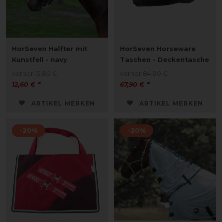
HorSeven Halfter mit
HorSeven Horseware
Kunstfell - navy
Taschen - Deckentasche
vorher 15,80 €
vorher 84,90 €
12,60 € *
67,90 € *
ARTIKEL MERKEN
ARTIKEL MERKEN
-20%
-20%