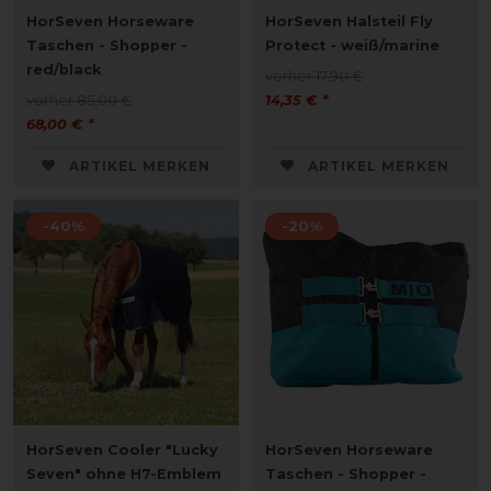
HorSeven Horseware
HorSeven Halsteil Fly
Taschen - Shopper -
Protect - weiß/marine
red/black
vorher 17,90 €
vorher 85,00 €
14,35 € *
68,00 € *
ARTIKEL MERKEN
ARTIKEL MERKEN
-40%
-20%
HorSeven Cooler "Lucky
HorSeven Horseware
Seven" ohne H7-Emblem
Taschen - Shopper -