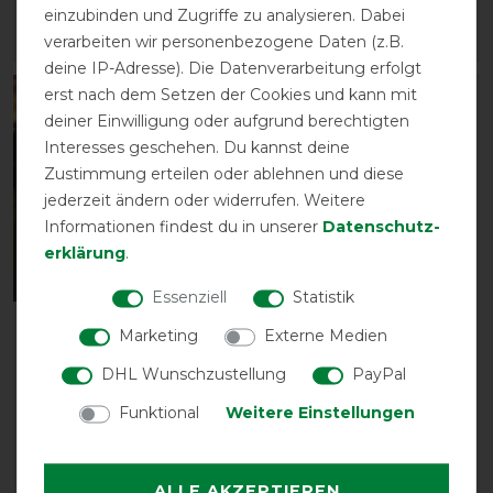
einzubinden und Zugriffe zu analysieren. Dabei
verarbeiten wir personenbezogene Daten (z.B.
ARTIKEL MERKEN
ARTIKEL MERKEN
deine IP-Adresse). Die Datenverarbeitung erfolgt
erst nach dem Setzen der Cookies und kann mit
-20%
-20%
deiner Einwilligung oder aufgrund berechtigten
Interesses geschehen. Du kannst deine
Zustimmung erteilen oder ablehnen und diese
jederzeit ändern oder widerrufen. Weitere
Informationen findest du in unserer
Daten­schutz­
erklärung
.
Essenziell
Statistik
HorSeven Sandwich Cap
HorSeven Horseware
Marketing
Externe Medien
Unisex
Taschen - Shopper -
DHL Wunschzustellung
PayPal
True Navy
vorher 15,90 €
12,70 € *
vorher 85,00 €
Funktional
Weitere Einstellungen
68,00 € *
ARTIKEL MERKEN
ARTIKEL MERKEN
ALLE AKZEPTIEREN