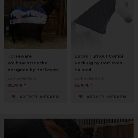
Horseware
Bucas Turnout Combi
Weihnachtsdecke
Neck 0g by HorSeven -
designed by HorSeven
Halsteil
vorher 99,95 €
vorher 69,00 €
89,95 € *
62,10 € *
ARTIKEL MERKEN
ARTIKEL MERKEN