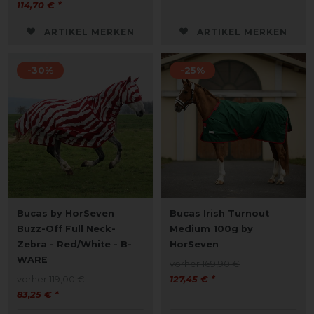
114,70 € *
ARTIKEL MERKEN
ARTIKEL MERKEN
-30%
-25%
Bucas by HorSeven
Bucas Irish Turnout
Buzz-Off Full Neck-
Medium 100g by
Zebra - Red/White - B-
HorSeven
WARE
vorher 169,90 €
vorher 119,00 €
127,45 € *
83,25 € *