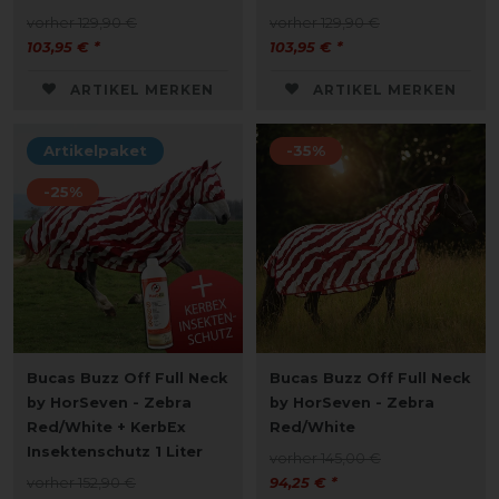
vorher 129,90 €
vorher 129,90 €
103,95 € *
103,95 € *
ARTIKEL MERKEN
ARTIKEL MERKEN
Artikelpaket
-35%
-25%
Bucas Buzz Off Full Neck
Bucas Buzz Off Full Neck
by HorSeven - Zebra
by HorSeven - Zebra
Red/White + KerbEx
Red/White
Insektenschutz 1 Liter
vorher 145,00 €
vorher 152,90 €
94,25 € *