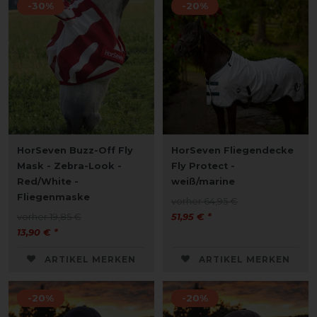
-30%
-20%
HorSeven Buzz-Off Fly
HorSeven Fliegendecke
Mask - Zebra-Look -
Fly Protect -
Red/White -
weiß/marine
Fliegenmaske
vorher 64,95 €
vorher 19,85 €
51,95 € *
13,90 € *
ARTIKEL MERKEN
ARTIKEL MERKEN
-20%
-20%