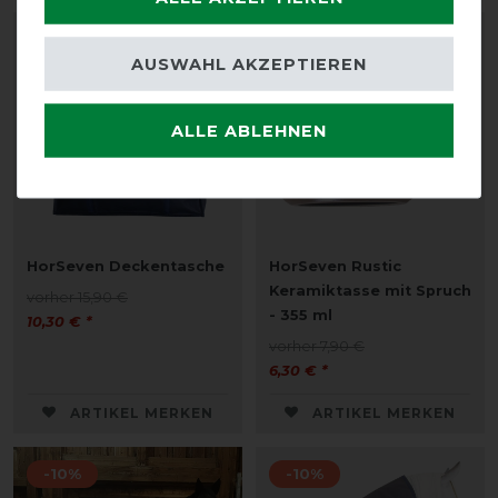
-35%
-20%
AUSWAHL AKZEPTIEREN
ALLE ABLEHNEN
HorSeven Deckentasche
HorSeven Rustic
Keramiktasse mit Spruch
vorher 15,90 €
- 355 ml
10,30 € *
vorher 7,90 €
6,30 € *
ARTIKEL MERKEN
ARTIKEL MERKEN
-10%
-10%