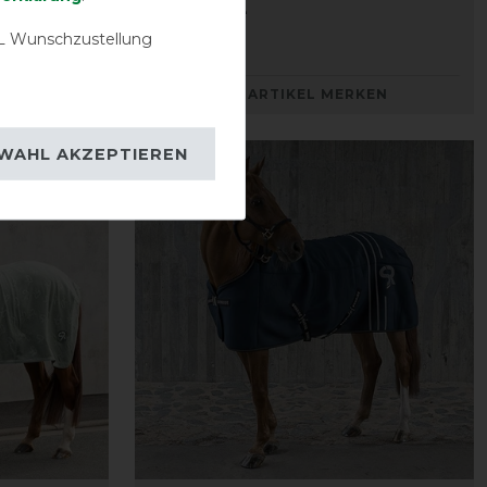
mit Fleece
 Wunschzustellung
69,90 € *
KEN
ARTIKEL MERKEN
WAHL AKZEPTIEREN