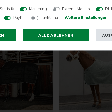
Wellington
Statistik
Marketing
Externe Medien
DHL
49,85 € *
PayPal
Funktional
Weitere Einstellungen
ARTIKEL MERKEN
ARTIKEL MER
EN
ALLE ABLEHNEN
AUS