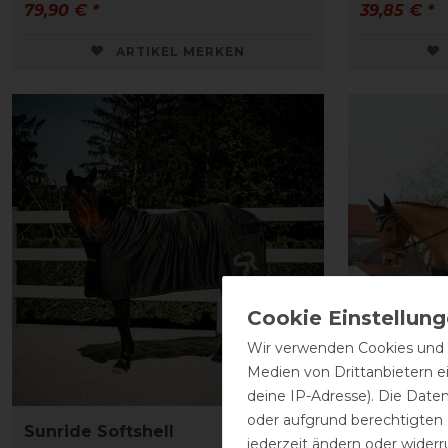
79,90 € *
39,85 € *
ARTIKEL MERKEN
Wir verwenden Cookies und ä
Medien von Drittanbietern e
deine IP-Adresse). Die Date
oder aufgrund berechtigten
Sunride Softshell
Sunride A
jederzeit ändern oder widerr