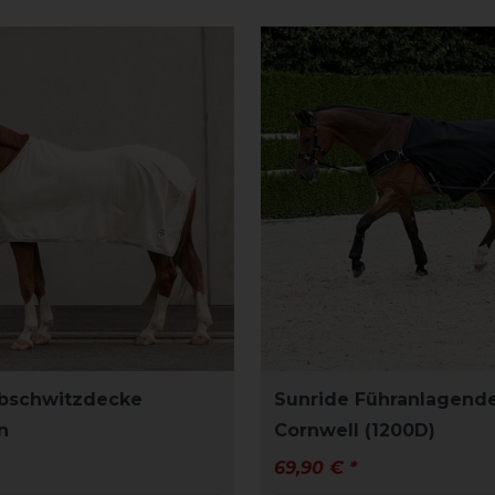
Abschwitzdecke
Sunride Führanlagend
n
Cornwell (1200D)
69,90 € *