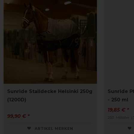
Sunride Stalldecke Helsinki 250g
Sunride Pf
(1200D)
- 250 ml
19,85 € *
99,90 € *
250
Milliliter
| 
ARTIKEL MERKEN