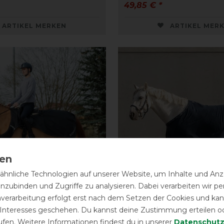
49,85 € *
ARTIKEL MERKEN
ARTIKEL MER
hnliche Technologien auf unserer Website, um Inhalte und Anze
inzubinden und Zugriffe zu analysieren. Dabei verarbeiten wir 
nverarbeitung erfolgt erst nach dem Setzen der Cookies und kann
 Interesses geschehen. Du kannst deine Zustimmung erteilen o
usreitdecke Derby
Sunride Abschwitzdec
ufen. Weitere Informationen findest du in unserer
Daten­schutz