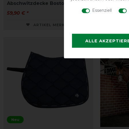
Abschwitzdecke Boston
600D 0g
Essenziell
59,90 € *
69,90 € *
ARTIKEL MERKEN
ALLE AKZEPTIER
Neu