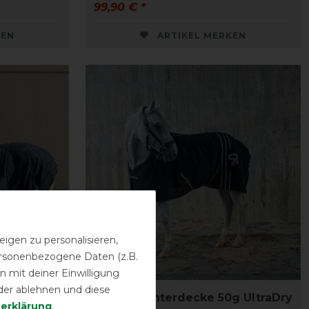
99,90 € *
KEN
ARTIKEL MERKEN
igen zu personalisieren,
personenbezogene Daten (z.B.
 mit deiner Einwilligung
der ablehnen und diese
ke
Sunride Unterdecke 50g UltraDry
­erklärung
.