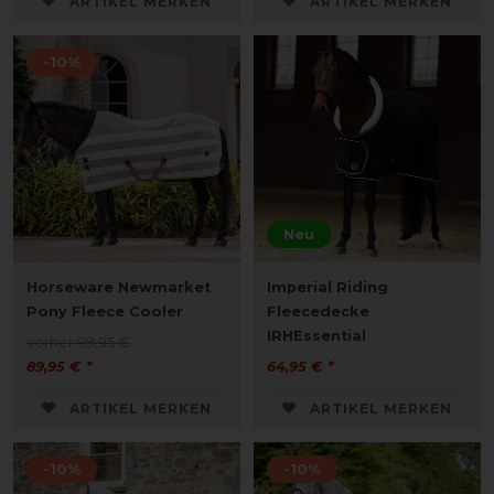
ARTIKEL MERKEN
ARTIKEL MERKEN
-10%
Neu
Horseware Newmarket
Imperial Riding
Pony Fleece Cooler
Fleecedecke
IRHEssential
vorher 99,95 €
89,95 € *
64,95 € *
ARTIKEL MERKEN
ARTIKEL MERKEN
-10%
-10%