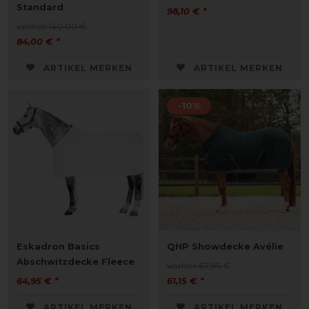
Standard
98,10 € *
vorher 140,00 €
84,00 € *
ARTIKEL MERKEN
ARTIKEL MERKEN
-10%
Eskadron Basics
QHP Showdecke Avélie
Abschwitzdecke Fleece
vorher 67,95 €
64,95 € *
61,15 € *
ARTIKEL MERKEN
ARTIKEL MERKEN