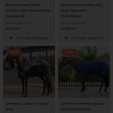
Bucas Power Prize
Horseware Rambo Dry
Cooler ohne Begurtung -
Rug Supreme -
navy/gold
Navy/Silver
vorher 55,00 €
vorher 159,90 €
46,75 € *
143,95 € *
ARTIKEL MERKEN
ARTIKEL MERKEN
-15%
-10%
LeMieux Carbon Cooler
QHP Fleecedecke Basic
Rug
mit Kreuzgurten