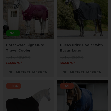
Neu
Horseware Signature
Bucas Prize Cooler with
Travel Cooler
Bucas Logo
vorher 159,90 €
vorher 55,00 €
143,95 € *
49,50 € *
ARTIKEL MERKEN
ARTIKEL MERKEN
-15%
-5%