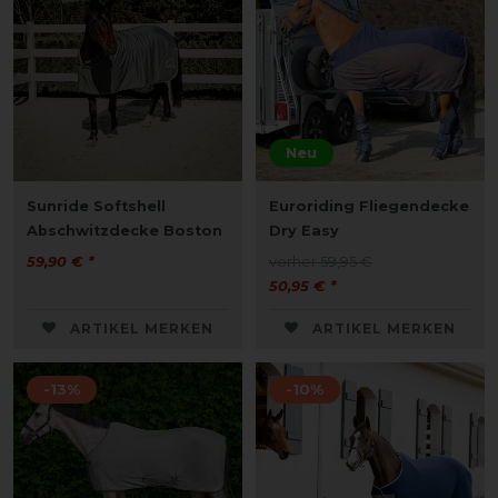
Neu
Sunride Softshell
Euroriding Fliegendecke
Abschwitzdecke Boston
Dry Easy
59,90 € *
vorher 59,95 €
50,95 € *
ARTIKEL MERKEN
ARTIKEL MERKEN
-13%
-10%