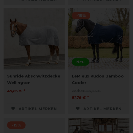
-15%
Neu
Sunride Abschwitzdecke
LeMieux Kudos Bamboo
Wellington
Cooler
49,85 € *
vorher 107,95 €
91,75 € *
ARTIKEL MERKEN
ARTIKEL MERKEN
-15%