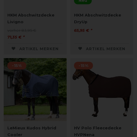
Neu
HKM Abschwitzdecke
HKM Abschwitzdecke
Livigno
DryUp
vorher 83,95 €
65,95 € *
71,35 € *
ARTIKEL MERKEN
ARTIKEL MERKEN
-15%
-15%
LeMieux Kudos Hybrid
HV Polo Fleecedecke
Cooler
HVPNena