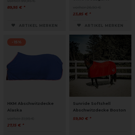
vorher 99,95 €
89,95 € *
vorher 26,50 €
23,85 € *
ARTIKEL MERKEN
ARTIKEL MERKEN
-15%
HKM Abschwitzdecke
Sunride Softshell
Alaska
Abschwitzdecke Boston
vorher 31,95 €
59,90 € *
27,15 € *