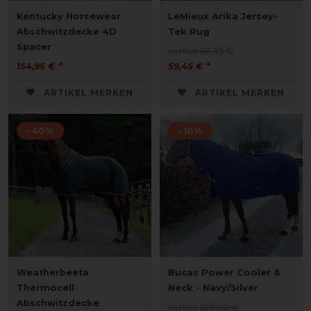
Kentucky Horsewear
LeMieux Arika Jersey-
Abschwitzdecke 4D
Tek Rug
Spacer
vorher 69,95 €
154,95 € *
59,45 € *
ARTIKEL MERKEN
ARTIKEL MERKEN
-40%
-10%
Weatherbeeta
Bucas Power Cooler &
Thermocell
Neck - Navy/Silver
Abschwitzdecke
vorher 109,00 €