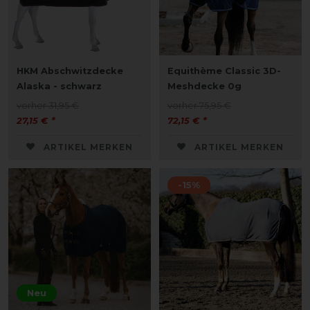
HKM Abschwitzdecke
Equithème Classic 3D-
Alaska - schwarz
Meshdecke 0g
vorher 31,95 €
vorher 75,95 €
27,15 € *
72,15 € *
ARTIKEL MERKEN
ARTIKEL MERKEN
-15%
Neu