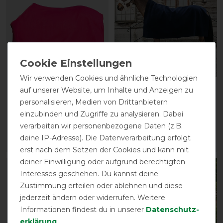
Wir verwenden Cookies und ähnliche Technologien
HKM Abschwitzdecke
Kentucky Horsewear
auf unserer Website, um Inhalte und Anzeigen zu
Alaska
Fleecedecke Square
personalisieren, Medien von Drittanbietern
Heavy - Marineblau
einzubinden und Zugriffe zu analysieren. Dabei
vorher 31,95 €
27,15 € *
104,99 € *
verarbeiten wir personenbezogene Daten (z.B.
deine IP-Adresse). Die Datenverarbeitung erfolgt
ARTIKEL MERKEN
ARTIKEL MERKEN
erst nach dem Setzen der Cookies und kann mit
deiner Einwilligung oder aufgrund berechtigten
-10%
Interesses geschehen. Du kannst deine
Zustimmung erteilen oder ablehnen und diese
jederzeit ändern oder widerrufen. Weitere
Informationen findest du in unserer
Daten­schutz­
erklärung
.