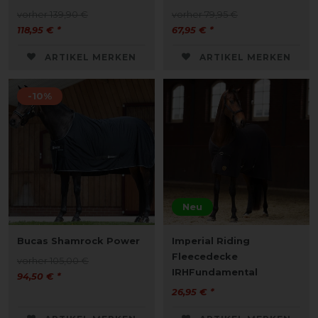
vorher 139,90 €
vorher 79,95 €
118,95 € *
67,95 € *
ARTIKEL MERKEN
ARTIKEL MERKEN
-10%
Neu
Bucas Shamrock Power
Imperial Riding
Fleecedecke
vorher 105,00 €
IRHFundamental
94,50 € *
26,95 € *