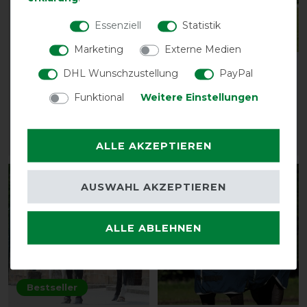
Essenziell
Statistik
Neu
Marketing
Externe Medien
Kentucky Horsewear
Bucas Prize Cooler with
DHL Wunschzustellung
PayPal
Fleece Rug Heavy
Bucas Logo
Funktional
Weitere Einstellungen
Melange
vorher 55,00 €
194,95 € *
49,50 € *
ARTIKEL MERKEN
ARTIKEL MERKEN
ALLE AKZEPTIEREN
-15%
-10%
AUSWAHL AKZEPTIEREN
ALLE ABLEHNEN
Bestseller