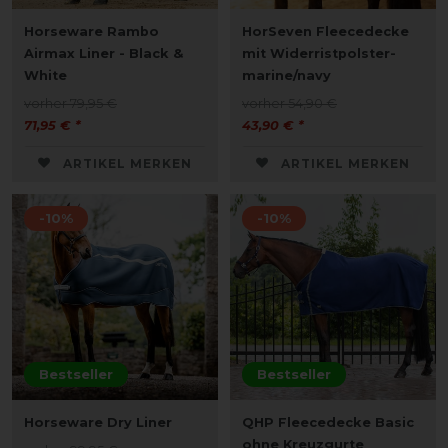
Horseware Rambo
HorSeven Fleecedecke
Airmax Liner - Black &
mit Widerristpolster-
White
marine/navy
vorher 79,95 €
vorher 54,90 €
71,95 € *
43,90 € *
ARTIKEL MERKEN
ARTIKEL MERKEN
-10%
-10%
Bestseller
Bestseller
Horseware Dry Liner
QHP Fleecedecke Basic
ohne Kreuzgurte