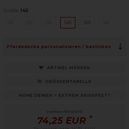
Größe:
145
115
125
135
145
155
165
Pferdedecke personalisieren / besticken
ARTIKEL MERKEN
GRÖSSENTABELLE
HOHE DENIER = EXTREM REISSFEST?
vorher 99,00 €
*
74,25 EUR