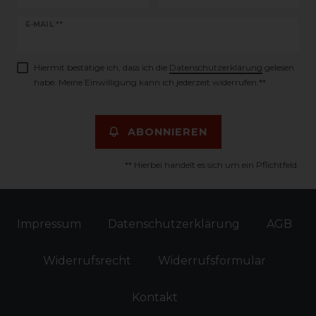
Newsletter
E-MAIL **
Honig
Hiermit bestätige ich, dass ich die
Daten­schutz­erklärung
gelesen
habe. Meine Einwilligung kann ich jederzeit widerrufen.**
ABONNIEREN
** Hierbei handelt es sich um ein Pflichtfeld.
Impressum
Daten­schutz­erklärung
AGB
Widerrufs­recht
Widerrufs­formular
Kontakt