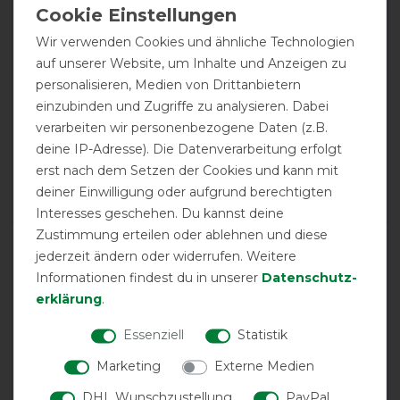
Jersey Fashion - navy
Wir verwenden Cookies und ähnliche Technologien
auf unserer Website, um Inhalte und Anzeigen zu
personalisieren, Medien von Drittanbietern
Product Reviews
einzubinden und Zugriffe zu analysieren. Dabei
2
verarbeiten wir personenbezogene Daten (z.B.
deine IP-Adresse). Die Datenverarbeitung erfolgt
Product Rating
erst nach dem Setzen der Cookies und kann mit
5
/
5
deiner Einwilligung oder aufgrund berechtigten
Interesses geschehen. Du kannst deine
Zustimmung erteilen oder ablehnen und diese
jederzeit ändern oder widerrufen. Weitere
product experience
Informationen findest du in unserer
Daten­schutz­
erklärung
.
calculated from 2 customer reviews
Essenziell
Statistik
Positive
100%
Marketing
Externe Medien
Neutral
0%
DHL Wunschzustellung
PayPal