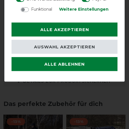
Negative
0%
Funktional
Weitere Einstellungen
LATEST REVIEWS
02.02.2025
ALLE AKZEPTIEREN
👍
AUSWAHL AKZEPTIEREN
17.01.2025
*****
ALLE ABLEHNEN
DETAILS ZUR PRODUKTSICHERHEIT
Das perfekte Zubehör für dich
-13%
-13%