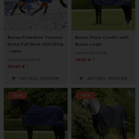
Bucas Freedom Turnout
Bucas Prize Cooler with
Extra Full Neck 300/150g
Bucas Logo
- navy
vorher 55,00 €
vorher 145,00 €
49,50 € *
130,50 € *
ARTIKEL MERKEN
ARTIKEL MERKEN
-10%
-10%