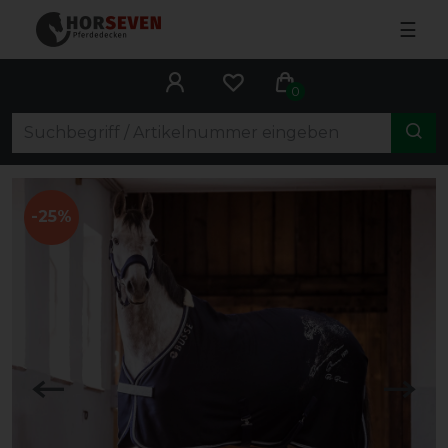
☰
0
-25%