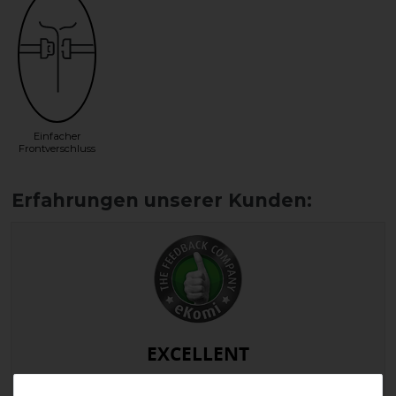
Einfacher
Frontverschluss
EXCELLENT
Busse Abschwitzdecke