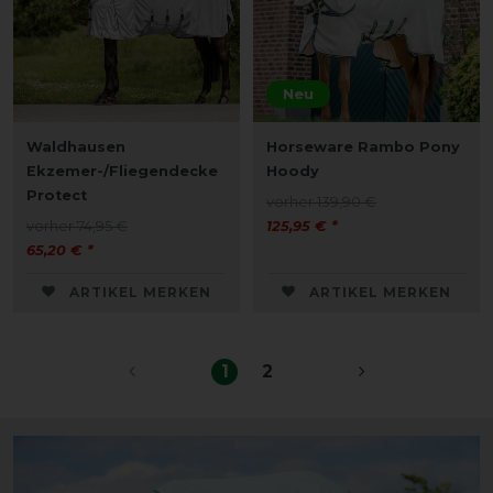
Neu
Waldhausen
Horseware Rambo Pony
Ekzemer-/Fliegendecke
Hoody
Protect
vorher 139,90 €
vorher 74,95 €
125,95 € *
65,20 € *
ARTIKEL MERKEN
ARTIKEL MERKEN
1
2