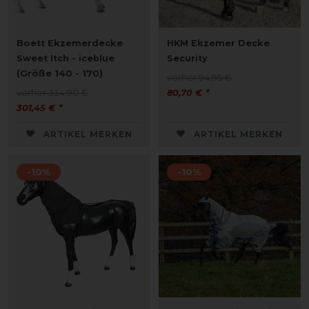
Boett Ekzemerdecke
HKM Ekzemer Decke
Sweet Itch - iceblue
Security
(Größe 140 - 170)
vorher 94,95 €
vorher 334,90 €
80,70 € *
301,45 € *
ARTIKEL MERKEN
ARTIKEL MERKEN
-10%
-10%