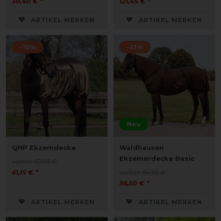
30,40 € *
121,45 € *
ARTIKEL MERKEN
ARTIKEL MERKEN
-10%
-13%
Neu
QHP Ekzemdecke
Waldhausen
Ekzemerdecke Basic
vorher 67,95 €
61,15 € *
vorher 64,95 €
56,50 € *
ARTIKEL MERKEN
ARTIKEL MERKEN