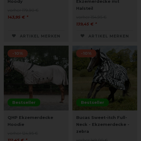
Hoody
Ekzemerdecke mit
Halsteil
vorher 179,90 €
143,95 € *
vorher 154,95 €
139,45 € *
ARTIKEL MERKEN
ARTIKEL MERKEN
-10%
-10%
Bestseller
Bestseller
QHP Ekzemerdecke
Bucas Sweet-itch Full-
Hoodie
Neck - Ekzemerdecke -
zebra
vorher 124,95 €
112,45 € *
vorher 149,00 €