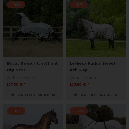
-10%
-15%
Bucas Sweet-itch X light
LeMieux Kudos Sweet
Big-Neck
Itch Rug
vorher 175,00 €
vorher 177,40 €
157,50 € *
150,80 € *
ARTIKEL MERKEN
ARTIKEL MERKEN
-10%
-13%