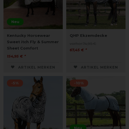
Neu
Kentucky Horsewear
QHP Ekzemdecke
Sweet itch Fly & Summer
vorher 74,95 €
Sheet Comfort
67,45 € *
154,95 € *
ARTIKEL MERKEN
ARTIKEL MERKEN
-5%
-10%
Neu