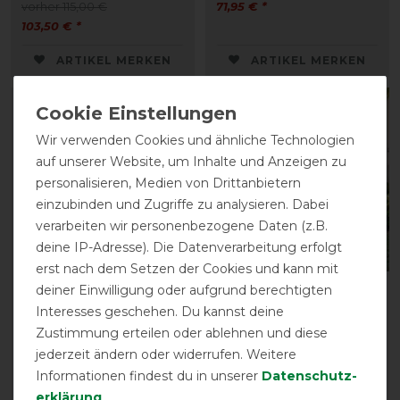
vorher 115,00 €
71,95 € *
103,50 € *
ARTIKEL MERKEN
ARTIKEL MERKEN
-10%
-10%
Wir verwenden Cookies und ähnliche Technologien
auf unserer Website, um Inhalte und Anzeigen zu
personalisieren, Medien von Drittanbietern
einzubinden und Zugriffe zu analysieren. Dabei
verarbeiten wir personenbezogene Daten (z.B.
deine IP-Adresse). Die Datenverarbeitung erfolgt
erst nach dem Setzen der Cookies und kann mit
deiner Einwilligung oder aufgrund berechtigten
Boett Ekzemerdecke
Horseware Amigo Petite
Interesses geschehen. Du kannst deine
Sweet Itch - iceblue
Ripstop Hoody
(Größe 125 - 135)
Zustimmung erteilen oder ablehnen und diese
vorher 119,95 €
jederzeit ändern oder widerrufen. Weitere
vorher 259,90 €
107,95 € *
Informationen findest du in unserer
Daten­schutz­
233,95 € *
erklärung
.