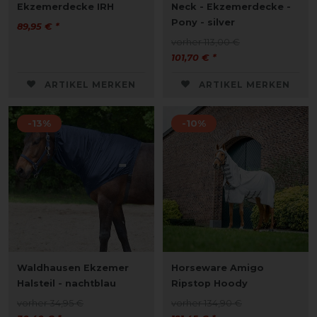
Ekzemerdecke IRH
Neck - Ekzemerdecke -
Pony - silver
89,95 € *
vorher 113,00 €
101,70 € *
ARTIKEL MERKEN
ARTIKEL MERKEN
-13%
-10%
Waldhausen Ekzemer
Horseware Amigo
Halsteil - nachtblau
Ripstop Hoody
vorher 34,95 €
vorher 134,90 €