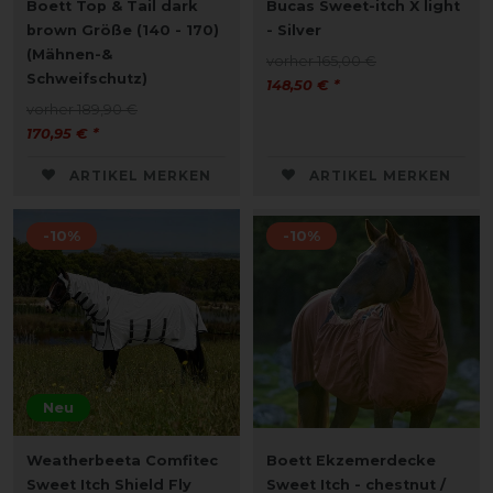
Boett Top & Tail dark
Bucas Sweet-itch X light
brown Größe (140 - 170)
- Silver
(Mähnen-&
vorher 165,00 €
Schweifschutz)
148,50 € *
vorher 189,90 €
170,95 € *
ARTIKEL MERKEN
ARTIKEL MERKEN
-10%
-10%
Neu
Weatherbeeta Comfitec
Boett Ekzemerdecke
Sweet Itch Shield Fly
Sweet Itch - chestnut /