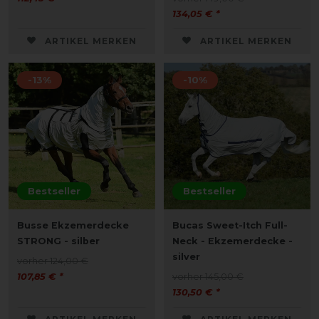
134,05 € *
ARTIKEL MERKEN
ARTIKEL MERKEN
-13%
-10%
Bestseller
Bestseller
Busse Ekzemerdecke
Bucas Sweet-Itch Full-
STRONG - silber
Neck - Ekzemerdecke -
silver
vorher 124,00 €
107,85 € *
vorher 145,00 €
130,50 € *