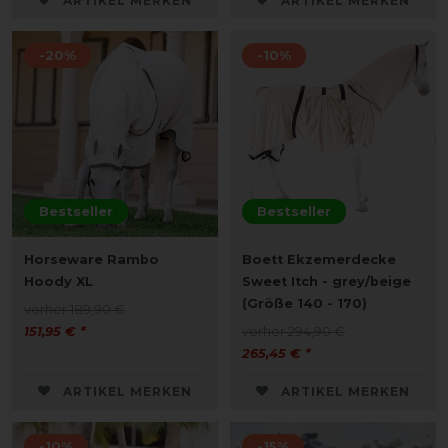
ARTIKEL MERKEN
ARTIKEL MERKEN
-20%
-10%
Bestseller
Bestseller
Horseware Rambo
Boett Ekzemerdecke
Hoody XL
Sweet Itch - grey/beige
(Größe 140 - 170)
vorher 189,90 €
151,95 € *
vorher 294,90 €
265,45 € *
ARTIKEL MERKEN
ARTIKEL MERKEN
-10%
-15%