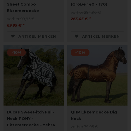
Sheet Combo
(Größe 140 - 170)
Ekzemerdecke
vorher 294,90 €
vorher 99,95 €
265,45 € *
89,95 € *
ARTIKEL MERKEN
ARTIKEL MERKEN
-10%
-10%
Bucas Sweet-itch Full-
QHP Ekzemdecke Big
Neck PONY -
Neck
Ekzemerdecke - zebra
vorher 79,95 €