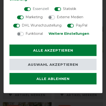
ARTIKEL MERKEN
ARTIKEL MERKEN
Essenziell
Statistik
-10%
-13%
Marketing
Externe Medien
DHL Wunschzustellung
PayPal
Funktional
Weitere Einstellungen
ALLE AKZEPTIEREN
Boett Ekzemerdecke
Waldhausen
AUSWAHL AKZEPTIEREN
Sweet Itch - iceblue
Ekzemerdecke Basic
(Größe 85 - 115)
vorher 64,95 €
ALLE ABLEHNEN
vorher 209,90 €
56,50 € *
188,95 € *
ARTIKEL MERKEN
ARTIKEL MERKEN