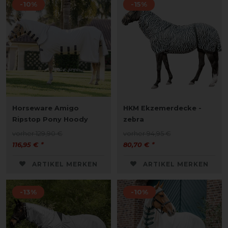
-10%
-15%
Horseware Amigo
HKM Ekzemerdecke -
Ripstop Pony Hoody
zebra
vorher 129,90 €
vorher 94,95 €
116,95 € *
80,70 € *
ARTIKEL MERKEN
ARTIKEL MERKEN
-13%
-10%