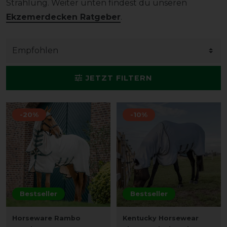
Strahlung.
Weiter unten findest du unseren
Ekzemerdecken Ratgeber
.
JETZT FILTERN
-20%
-10%
Bestseller
Bestseller
Horseware Rambo
Kentucky Horsewear