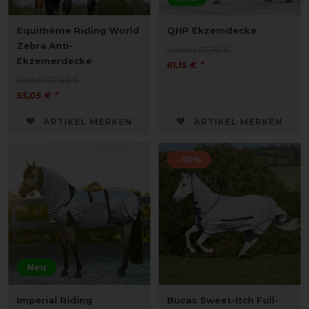
Equithème Riding World
QHP Ekzemdecke
Zebra Anti-
vorher 67,95 €
Ekzemerdecke
61,15 € *
vorher 57,95 €
55,05 € *
ARTIKEL MERKEN
ARTIKEL MERKEN
-10%
Neu
Imperial Riding
Bucas Sweet-Itch Full-