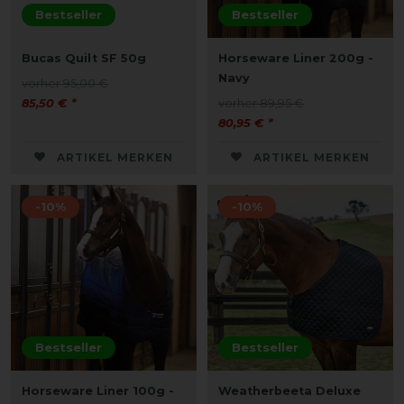
Bestseller
Bestseller
Bucas Quilt SF 50g
Horseware Liner 200g -
Navy
vorher 95,00 €
85,50 € *
vorher 89,95 €
80,95 € *
ARTIKEL MERKEN
ARTIKEL MERKEN
-10%
-10%
Bestseller
Bestseller
Horseware Liner 100g -
Weatherbeeta Deluxe