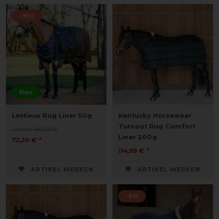
-15%
Neu
LeMieux Rug Liner 50g
Kentucky Horsewear
Turnout Rug Comfort
vorher 84,95 €
Liner 200g
72,20 € *
114,99 € *
ARTIKEL MERKEN
ARTIKEL MERKEN
-5%