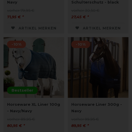
Navy
Schulterschutz - black
vorher 79,95 €
vorher 30,50 €
71,95 € *
27,45 € *
ARTIKEL MERKEN
ARTIKEL MERKEN
-10%
-10%
Bestseller
Horseware XL Liner 100g
Horseware Liner 300g -
- Navy/Navy
Navy
vorher 89,95 €
vorher 99,95 €
80,95 € *
89,95 € *