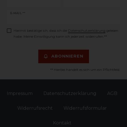
Newsletter
E-MAIL **
Honig
Hiermit bestätige ich, dass ich die
Daten­schutz­erklärung
gelesen
habe. Meine Einwilligung kann ich jederzeit widerrufen.**
ABONNIEREN
** Hierbei handelt es sich um ein Pflichtfeld.
Impressum
Daten­schutz­erklärung
AGB
Widerrufs­recht
Widerrufs­formular
Kontakt