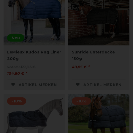
Neu
LeMieux Kudos Rug Liner
Sunride Unterdecke
200g
150g
vorher 122,95 €
49,85 € *
104,50 € *
ARTIKEL MERKEN
ARTIKEL MERKEN
-10%
-10%