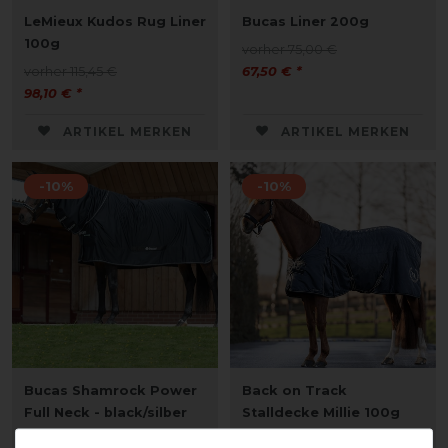
LeMieux Kudos Rug Liner
Bucas Liner 200g
100g
vorher 75,00 €
vorher 115,45 €
67,50 € *
98,10 € *
ARTIKEL MERKEN
ARTIKEL MERKEN
-10%
-10%
Bucas Shamrock Power
Back on Track
Full Neck - black/silber
Stalldecke Millie 100g
vorher 149,00 €
vorher 229,90 €