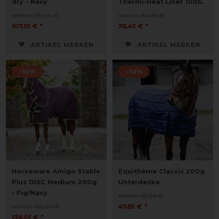
dry - Navy
Thermi-Heat Liner 100G
vorher 119,00 €
vorher 84,95 €
107,10 € *
76,45 € *
ARTIKEL MERKEN
ARTIKEL MERKEN
-10%
-10%
Horseware Amigo Stable
Equithème Classic 200g
Plus DISC Medium 200g
Unterdecke
- Fig/Navy
vorher 52,95 €
vorher 153,90 €
47,65 € *
138,55 € *