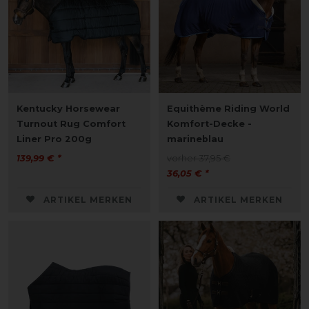
Kentucky Horsewear
Equithème Riding World
Turnout Rug Comfort
Komfort-Decke -
Liner Pro 200g
marineblau
139,99 € *
vorher 37,95 €
36,05 € *
ARTIKEL MERKEN
ARTIKEL MERKEN