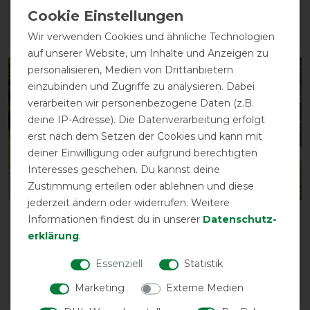
134,05 € *
206,90 € *
Wir verwenden Cookies und ähnliche Technologien
ARTIKEL MERKEN
ARTIKEL MERKEN
auf unserer Website, um Inhalte und Anzeigen zu
personalisieren, Medien von Drittanbietern
-10%
-30%
einzubinden und Zugriffe zu analysieren. Dabei
verarbeiten wir personenbezogene Daten (z.B.
deine IP-Adresse). Die Datenverarbeitung erfolgt
erst nach dem Setzen der Cookies und kann mit
deiner Einwilligung oder aufgrund berechtigten
Interesses geschehen. Du kannst deine
Zustimmung erteilen oder ablehnen und diese
jederzeit ändern oder widerrufen. Weitere
Bucas Liner 100g
Horseware AmEco Liner
Informationen findest du in unserer
Daten­schutz­
100g
erklärung
.
vorher 71,00 €
63,90 € *
vorher 89,95 €
Essenziell
Statistik
62,95 € *
Marketing
Externe Medien
ARTIKEL MERKEN
ARTIKEL MERKEN