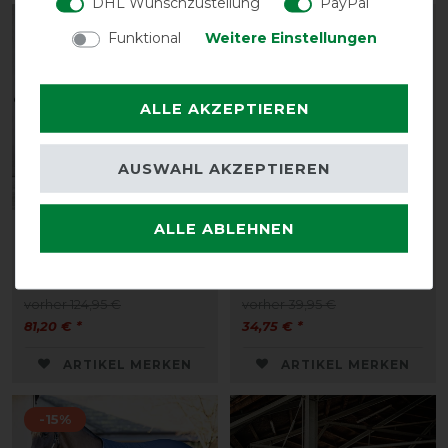
DHL Wunschzustellung
PayPal
-35%
-13%
Funktional
Weitere Einstellungen
ALLE AKZEPTIEREN
AUSWAHL AKZEPTIEREN
ALLE ABLEHNEN
Kentucky Horsewear
Waldhausen Economic
Under Rug Skin Friendly
Fleece Unterdecke -
150g Tiny - marine
schwarz
vorher 124,95 €
vorher 39,95 €
81,20 € *
34,75 € *
ARTIKEL MERKEN
ARTIKEL MERKEN
-15%