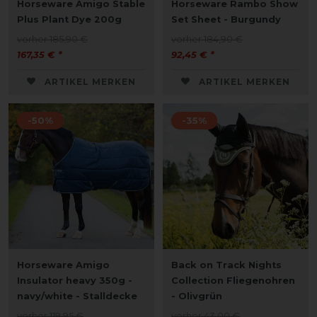
Horseware Amigo Stable
Horseware Rambo Show
Plus Plant Dye 200g
Set Sheet - Burgundy
vorher 185,90 €
vorher 184,90 €
167,35 € *
92,45 € *
ARTIKEL MERKEN
ARTIKEL MERKEN
-50%
-35%
Horseware Amigo
Back on Track Nights
Insulator heavy 350g -
Collection Fliegenohren
navy/white - Stalldecke
- Olivgrün
vorher 119,95 €
vorher 43,00 €