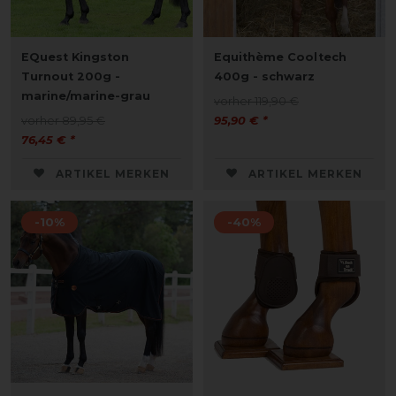
EQuest Kingston
Equithème Cooltech
Turnout 200g -
400g - schwarz
marine/marine-grau
vorher 119,90 €
vorher 89,95 €
95,90 € *
76,45 € *
ARTIKEL MERKEN
ARTIKEL MERKEN
-10%
-40%