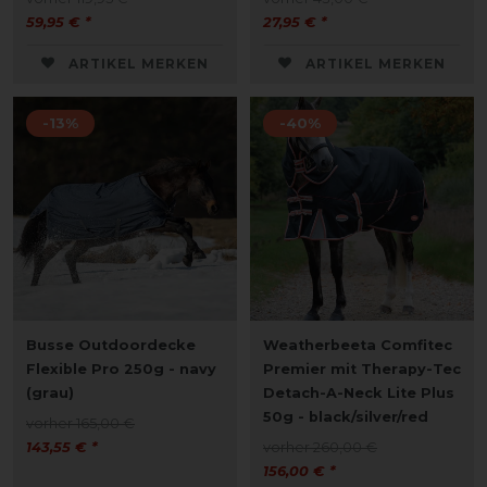
59,95 € *
27,95 € *
ARTIKEL MERKEN
ARTIKEL MERKEN
-13%
-40%
Busse Outdoordecke
Weatherbeeta Comfitec
Flexible Pro 250g - navy
Premier mit Therapy-Tec
(grau)
Detach-A-Neck Lite Plus
50g - black/silver/red
vorher 165,00 €
143,55 € *
vorher 260,00 €
156,00 € *