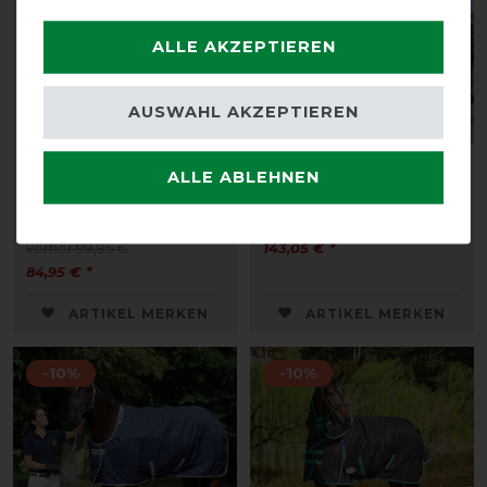
ALLE AKZEPTIEREN
AUSWAHL AKZEPTIEREN
EQuest Halifax Turnout
Bucas Celtic Stable Extra
ALLE ABLEHNEN
Medium 160g -
300g - tartan/grey
marine/rot-weiß-marine
vorher 159,00 €
vorher 99,95 €
143,05 € *
84,95 € *
ARTIKEL MERKEN
ARTIKEL MERKEN
-10%
-10%