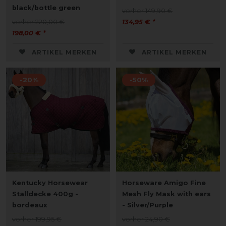
black/bottle green
vorher 149,90 €
vorher 220,00 €
134,95 € *
198,00 € *
ARTIKEL MERKEN
ARTIKEL MERKEN
-20%
-50%
Kentucky Horsewear
Horseware Amigo Fine
Stalldecke 400g -
Mesh Fly Mask with ears
bordeaux
- Silver/Purple
vorher 199,95 €
vorher 24,90 €