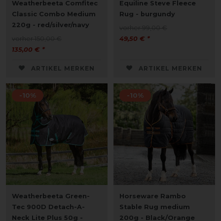
Weatherbeeta Comfitec
Equiline Steve Fleece
Classic Combo Medium
Rug - burgundy
220g - red/silver/navy
vorher 99,00 €
vorher 150,00 €
49,50 € *
135,00 € *
ARTIKEL MERKEN
ARTIKEL MERKEN
-10%
-10%
Weatherbeeta Green-
Horseware Rambo
Tec 900D Detach-A-
Stable Rug medium
Neck Lite Plus 50g -
200g - Black/Orange