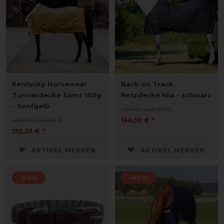
Kentucky Horsewear
Back on Track
Turnierdecke Samt 160g
Netzdecke Mia - schwarz
- Senfgelb
vorher 243,90 €
vorher 264,95 €
146,30 € *
172,20 € *
ARTIKEL MERKEN
ARTIKEL MERKEN
-50%
-40%