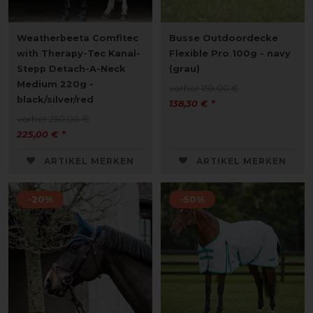
Weatherbeeta Comfitec
Busse Outdoordecke
with Therapy-Tec Kanal-
Flexible Pro 100g - navy
Stepp Detach-A-Neck
(grau)
Medium 220g -
vorher 159,00 €
black/silver/red
138,30 € *
vorher 250,00 €
225,00 € *
ARTIKEL MERKEN
ARTIKEL MERKEN
-20%
-50%