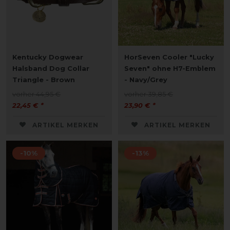
Kentucky Dogwear
HorSeven Cooler "Lucky
Halsband Dog Collar
Seven" ohne H7-Emblem
Triangle - Brown
- Navy/Grey
vorher 44,95 €
vorher 39,85 €
22,45 € *
23,90 € *
ARTIKEL MERKEN
ARTIKEL MERKEN
-10%
-13%