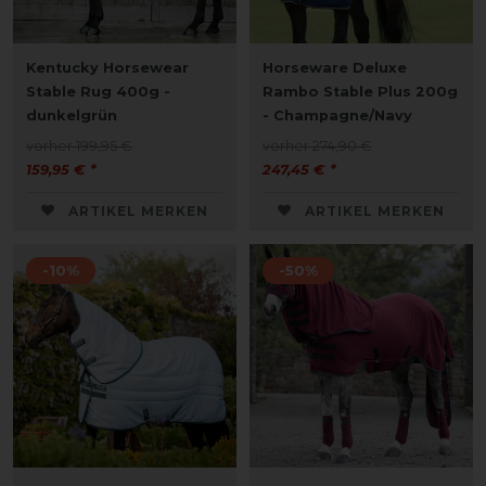
Kentucky Horsewear
Horseware Deluxe
Stable Rug 400g -
Rambo Stable Plus 200g
dunkelgrün
- Champagne/Navy
vorher 199,95 €
vorher 274,90 €
159,95 € *
247,45 € *
ARTIKEL MERKEN
ARTIKEL MERKEN
-10%
-50%