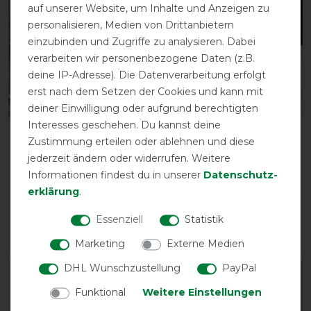
auf unserer Website, um Inhalte und Anzeigen zu
personalisieren, Medien von Drittanbietern
einzubinden und Zugriffe zu analysieren. Dabei
verarbeiten wir personenbezogene Daten (z.B.
deine IP-Adresse). Die Datenverarbeitung erfolgt
erst nach dem Setzen der Cookies und kann mit
deiner Einwilligung oder aufgrund berechtigten
Interesses geschehen. Du kannst deine
Weatherbeeta Fleece
Busse Outdoordecke
Zustimmung erteilen oder ablehnen und diese
Cooler Standard
Flexible Pro 250g - silver
jederzeit ändern oder widerrufen. Weitere
Abschwitzdecke - dark
pine (schwarz)
Informationen findest du in unserer
Daten­schutz­
blue/grey/white
vorher 165,00 €
erklärung
.
vorher 85,00 €
143,55 € *
42,50 € *
Essenziell
Statistik
ARTIKEL MERKEN
ARTIKEL MERKEN
Marketing
Externe Medien
DHL Wunschzustellung
PayPal
-15%
-10%
Funktional
Weitere Einstellungen