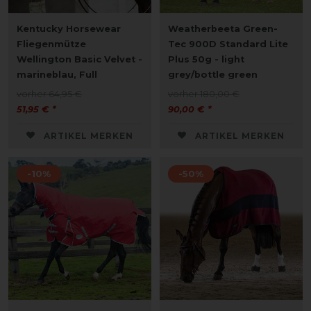
Kentucky Horsewear
Weatherbeeta Green-
Fliegenmütze
Tec 900D Standard Lite
Wellington Basic Velvet -
Plus 50g - light
marineblau, Full
grey/bottle green
vorher 64,95 €
vorher 180,00 €
51,95 € *
90,00 € *
ARTIKEL MERKEN
ARTIKEL MERKEN
-10%
-50%