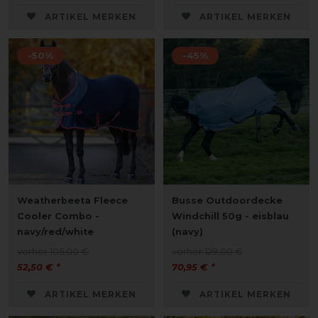
ARTIKEL MERKEN
ARTIKEL MERKEN
-50%
-45%
Weatherbeeta Fleece
Busse Outdoordecke
Cooler Combo -
Windchill 50g - eisblau
navy/red/white
(navy)
vorher 105,00 €
vorher 129,00 €
52,50 € *
70,95 € *
ARTIKEL MERKEN
ARTIKEL MERKEN