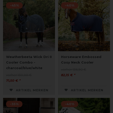
-45%
-40%
Weatherbeeta Wick Dri II
Horseware Embossed
Cooler Combo -
Cosy Neck Cooler
charcoal/blue/white
vorher 136,90 €
vorher 130,00 €
82,15 € *
71,50 € *
ARTIKEL MERKEN
ARTIKEL MERKEN
-35%
-40%