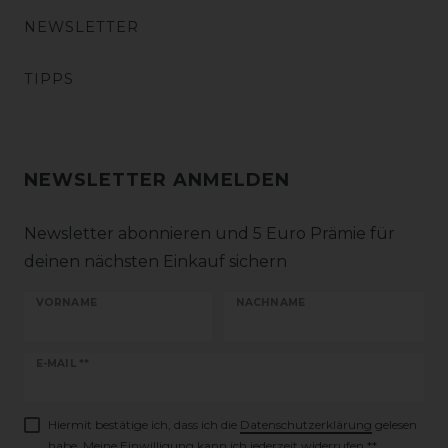
NEWSLETTER
TIPPS
NEWSLETTER ANMELDEN
Newsletter abonnieren und 5 Euro Prämie für
deinen nächsten Einkauf sichern
VORNAME
NACHNAME
Newsletter
E-MAIL **
Honig
Hiermit bestätige ich, dass ich die
Daten­schutz­erklärung
gelesen
habe. Meine Einwilligung kann ich jederzeit widerrufen.**