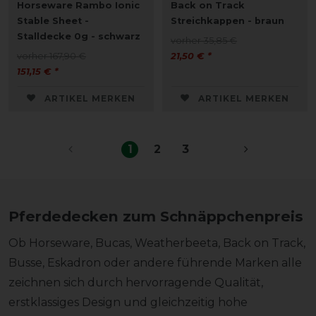
Horseware Rambo Ionic
Back on Track
Stable Sheet -
Streichkappen - braun
Stalldecke 0g - schwarz
vorher 35,85 €
vorher 167,90 €
21,50 € *
151,15 € *
ARTIKEL MERKEN
ARTIKEL MERKEN
1
2
3
Pferdedecken zum Schnäppchenpreis
Ob Horseware, Bucas, Weatherbeeta, Back on Track,
Busse, Eskadron oder andere führende Marken alle
zeichnen sich durch hervorragende Qualität,
erstklassiges Design und gleichzeitig hohe