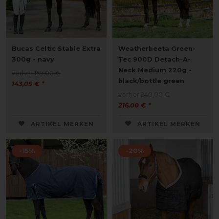
Bucas Celtic Stable Extra
Weatherbeeta Green-
300g - navy
Tec 900D Detach-A-
Neck Medium 220g -
vorher 159,00 €
black/bottle green
143,05 € *
vorher 240,00 €
216,00 € *
ARTIKEL MERKEN
ARTIKEL MERKEN
-15%
-20%