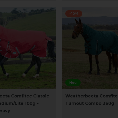
-10%
Neu
eta Comfitec Classic
Weatherbeeta Comfitec
dium/Lite 100g -
Turnout Combo 360g
/navy