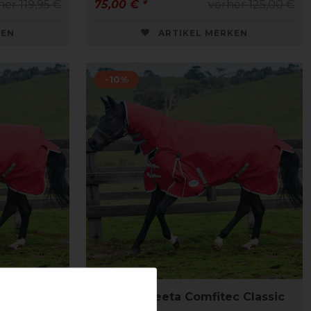
her 119,95 €
75,00 € *
vorher 125,00 €
KEN
ARTIKEL MERKEN
-10%
 Classic
Weatherbeeta Comfitec Classic