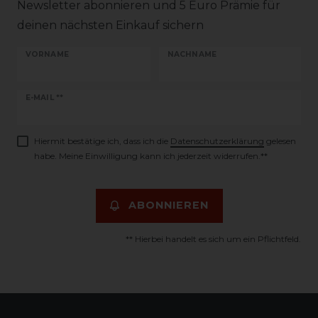
Newsletter abonnieren und 5 Euro Prämie für
deinen nächsten Einkauf sichern
VORNAME
NACHNAME
Newsletter
E-MAIL **
Honig
Hiermit bestätige ich, dass ich die
Daten­schutz­erklärung
gelesen
habe. Meine Einwilligung kann ich jederzeit widerrufen.**
ABONNIEREN
** Hierbei handelt es sich um ein Pflichtfeld.