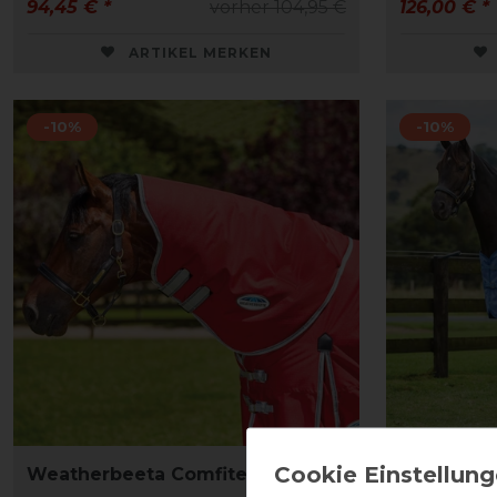
94,45 € *
vorher 104,95 €
126,00 € *
ARTIKEL MERKEN
-10%
-10%
Weatherbeeta Comfitec Classic
Weatherbe