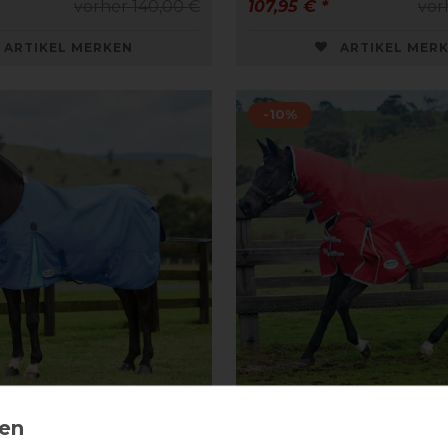
vorher 140,00 €
107,95 € *
vor
ARTIKEL MERKEN
ARTIKEL MER
-10%
eta Comfitec Classic
Weatherbeeta Comfitec