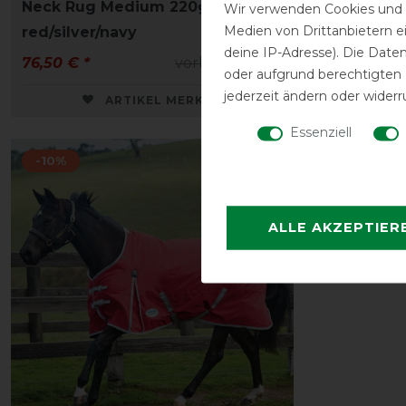
Neck Rug Medium 220g -
Standard
Wir verwenden Cookies und ä
Medien von Drittanbietern e
red/silver/navy
Weidede
deine IP-Adresse). Die Date
76,50 € *
vorher 85,00 €
112,50 € *
oder aufgrund berechtigten
jederzeit ändern oder widerr
ARTIKEL MERKEN
Essenziell
-10%
ALLE AKZEPTIER