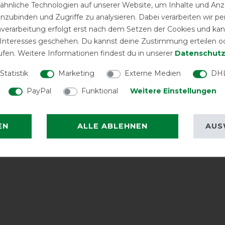
 Medium 220g
Combo Heavy 300g -
hnliche Technologien auf unserer Website, um Inhalte und Anze
inzubinden und Zugriffe zu analysieren. Dabei verarbeiten wir 
cke
red/silver/navy
nverarbeitung erfolgt erst nach dem Setzen der Cookies und kann
vorher 125,00 €
139,50 € *
vorh
 Interesses geschehen. Du kannst deine Zustimmung erteilen o
ufen. Weitere Informationen findest du in unserer
Daten­schutz
ARTIKEL MERKEN
ARTIKEL MER
Statistik
Marketing
Externe Medien
DHL
PayPal
Funktional
Weitere Einstellungen
EN
ALLE ABLEHNEN
AUS