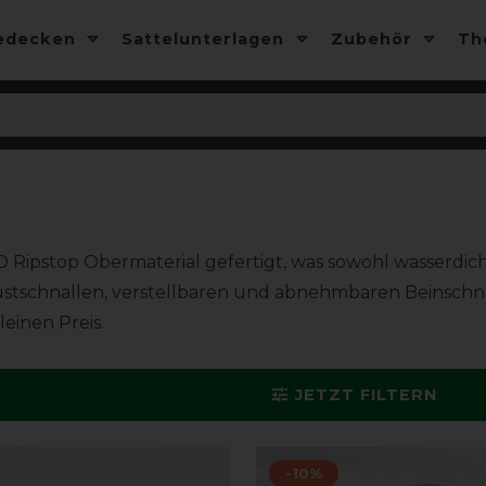
edecken
Sattelunterlagen
Zubehör
T
ipstop Obermaterial gefertigt, was sowohl wasserdicht a
ustschnallen, verstellbaren und abnehmbaren Beinschn
einen Preis.
JETZT FILTERN
-10%