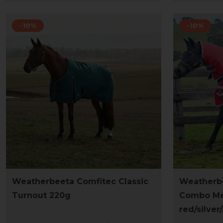
-10%
-10%
Weatherbeeta Comfitec Classic
Weatherbe
Turnout 220g
Combo Me
red/silver