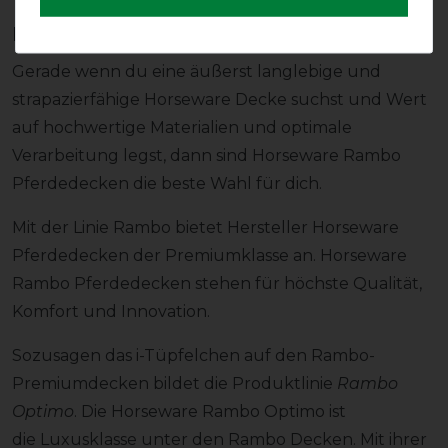
Horseware Rambo Optimo
Gerade wenn du eine äußerst langlebige und
strapazierfähige Horseware Decke suchst und Wert
auf hochwertige Materialien und optimale
Verarbeitung legst, dann sind Horseware Rambo
Pferdedecken die beste Wahl für dich.
Mit der Linie Rambo bietet Hersteller Horseware
Pferdedecken der Premiumklasse an. Horseware
Rambo Pferdedecken stehen für höchste Qualität,
Komfort und Innovation.
Sozusagen das i-Tüpfelchen auf den Rambo-
Premiumdecken bildet die Produktlinie
Rambo
Optimo
. Die Horseware Rambo Optimo ist
die Luxusklasse unter den Rambo Decken. Mit ihrer