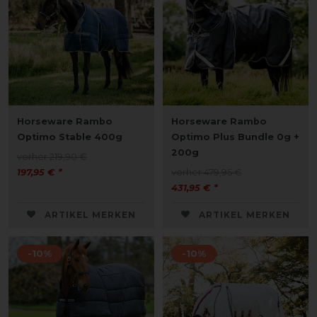
Horseware Rambo
Horseware Rambo
Optimo Stable 400g
Optimo Plus Bundle 0g +
200g
vorher 219,90 €
197,95 € *
vorher 479,95 €
431,95 € *
ARTIKEL MERKEN
ARTIKEL MERKEN
-10%
-10%