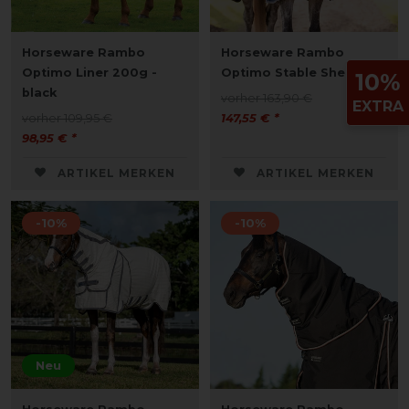
Horseware Rambo
Horseware Rambo
Optimo Liner 200g -
Optimo Stable Sheet
10%
black
vorher 163,90 €
EXTRA
vorher 109,95 €
147,55 € *
98,95 € *
ARTIKEL MERKEN
ARTIKEL MERKEN
-10%
-10%
Neu