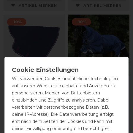
ARTIKEL MERKEN
ARTIKEL MERKEN
-10%
-10%
Wir verwenden Cookies und ähnliche Technologien
Horseware Rambo
Horseware Rambo
auf unserer Website, um Inhalte und Anzeigen zu
Optimo Stable Hood
Optimo Turnout Plus 0g
personalisieren, Medien von Drittanbietern
200g - Navy/Burgundy
vorher 419,95 €
einzubinden und Zugriffe zu analysieren. Dabei
vorher 69,95 €
377,95 € *
verarbeiten wir personenbezogene Daten (z.B.
62,95 € *
deine IP-Adresse). Die Datenverarbeitung erfolgt
erst nach dem Setzen der Cookies und kann mit
ARTIKEL MERKEN
ARTIKEL MERKEN
deiner Einwilligung oder aufgrund berechtigten