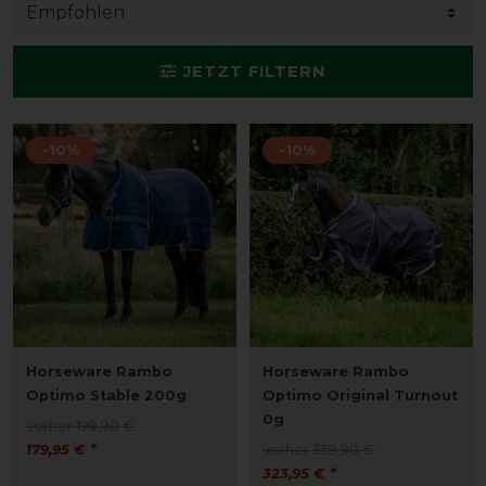
JETZT FILTERN
-10%
-10%
Horseware Rambo
Horseware Rambo
Optimo Stable 200g
Optimo Original Turnout
0g
vorher 199,90 €
179,95 € *
vorher 359,90 €
323,95 € *