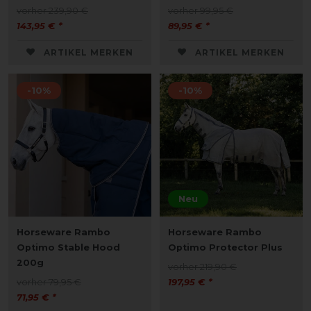
vorher 239,90 €
vorher 99,95 €
143,95 € *
89,95 € *
ARTIKEL MERKEN
ARTIKEL MERKEN
-10%
-10%
Neu
Horseware Rambo
Horseware Rambo
Optimo Stable Hood
Optimo Protector Plus
200g
vorher 219,90 €
vorher 79,95 €
197,95 € *
71,95 € *