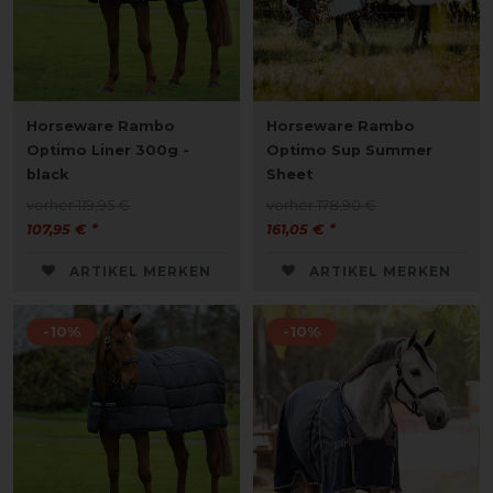
Horseware Rambo
Horseware Rambo
Optimo Liner 300g -
Optimo Sup Summer
black
Sheet
vorher 119,95 €
vorher 178,90 €
107,95 € *
161,05 € *
ARTIKEL MERKEN
ARTIKEL MERKEN
-10%
-10%