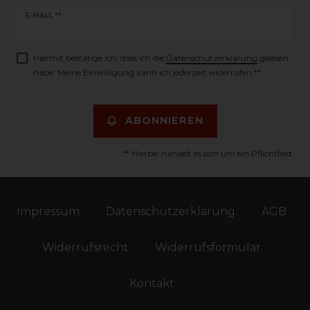
Newsletter
E-MAIL **
Honig
Hiermit bestätige ich, dass ich die
Daten­schutz­erklärung
gelesen
habe. Meine Einwilligung kann ich jederzeit widerrufen.**
ABONNIEREN
** Hierbei handelt es sich um ein Pflichtfeld.
Impressum
Daten­schutz­erklärung
AGB
Widerrufs­recht
Widerrufs­formular
Kontakt