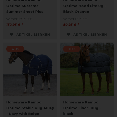
Horseware Rambo
Horseware Rambo
Optimo Supreme
Optimo Hood Lite 0g -
Summer Sheet Plus
Black Orange
vorher 169,90 €
vorher 89,95 €
152,95 € *
80,95 € *
ARTIKEL MERKEN
ARTIKEL MERKEN
-40%
-10%
Horseware Rambo
Horseware Rambo
Optimo Stable Rug 400g
Optimo Liner 100g -
- Navy with Beige
black