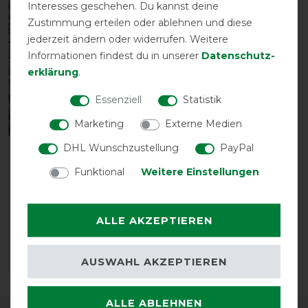
Interesses geschehen. Du kannst deine
-10%
Zustimmung erteilen oder ablehnen und diese
jederzeit ändern oder widerrufen. Weitere
Informationen findest du in unserer
Daten­schutz­
erklärung
.
Essenziell
Statistik
Marketing
Externe Medien
DHL Wunschzustellung
PayPal
Horseware Rambo
Optimo Stable Rug 200g
Funktional
Weitere Einstellungen
- Navy/Burgundy, Teal &
Navy
vorher 221,90 €
ALLE AKZEPTIEREN
199,75 € *
ARTIKEL MERKEN
AUSWAHL AKZEPTIEREN
ALLE ABLEHNEN