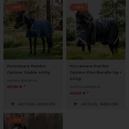
-10%
-10%
Horseware Rambo
Horseware Rambo
Optimo Stable 400g
Optimo Plus Bundle 0g +
200g
vorher 219,90 €
197,95 € *
vorher 479,95 €
431,95 € *
ARTIKEL MERKEN
ARTIKEL MERKEN
-10%