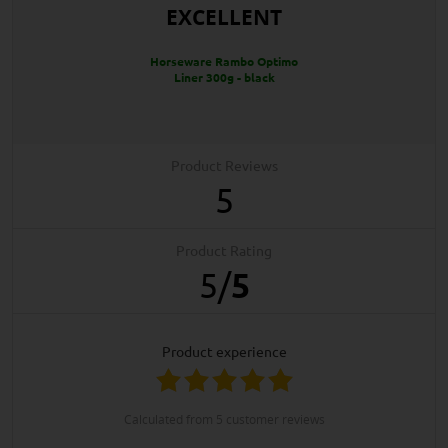
EXCELLENT
Horseware Rambo Optimo
Liner 300g - black
Product Reviews
5
Product Rating
5
/
5
product experience
calculated from 5 customer reviews