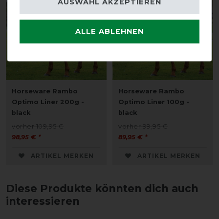
AUSWAHL AKZEPTIEREN
ALLE ABLEHNEN
Horseware Rambo
Horseware Rambo
Optimo Liner 200g -
Optimo Liner 100g -
black
black
vorher 109,95 €
vorher 99,95 €
98,95 € *
89,95 € *
ARTIKEL MERKEN
ARTIKEL MERKEN
Diese Produkte könnten dich auch
interessieren