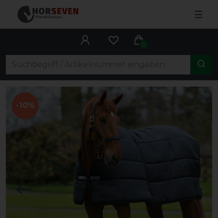
☰
0
-10%