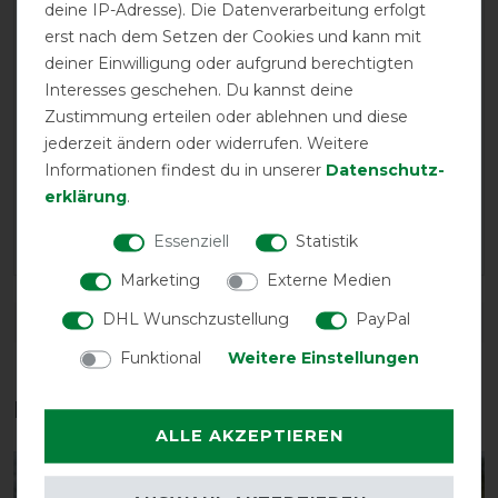
Optimo) Als Stalldecke perfekt - allerdings nur in
deine IP-Adresse). Die Datenverarbeitung erfolgt
Verbindung mit zusätzlichen elastischem Deckengurt,
erst nach dem Setzen der Cookies und kann mit
damit nichts verrutscht. Die Gehfalte gibt dem Pferd
deiner Einwilligung oder aufgrund berechtigten
perfekte Bewegungsfreiheit.
Interesses geschehen. Du kannst deine
Zustimmung erteilen oder ablehnen und diese
25.01.2016
jederzeit ändern oder widerrufen. Weitere
Super Schnitt, engt nirgends ein. Benutze die
Informationen findest du in unserer
Daten­schutz­
Unterdecke zur Horseware Amigo Bravo Decke. Passt
erklärung
.
prima! Diese Unterdecke ist vom Schnitt her besser als
die "normal" gschnittenen Liner ohne Gehfalte!
Essenziell
Statistik
Marketing
Externe Medien
DHL Wunschzustellung
PayPal
DETAILS ZUR PRODUKTSICHERHEIT
Funktional
Weitere Einstellungen
Das perfekte Zubehör für dich
ALLE AKZEPTIEREN
-10%
-10%