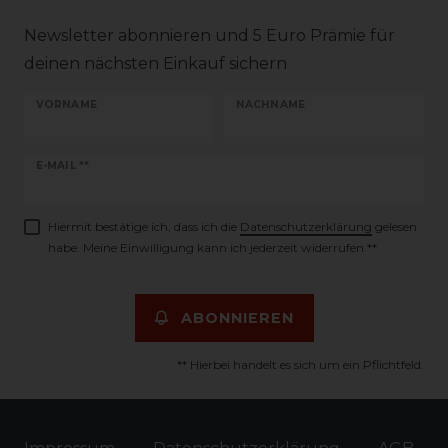
Newsletter abonnieren und 5 Euro Prämie für
deinen nächsten Einkauf sichern
VORNAME
NACHNAME
Newsletter
E-MAIL **
Honig
Hiermit bestätige ich, dass ich die
Daten­schutz­erklärung
gelesen
habe. Meine Einwilligung kann ich jederzeit widerrufen.**
ABONNIEREN
** Hierbei handelt es sich um ein Pflichtfeld.