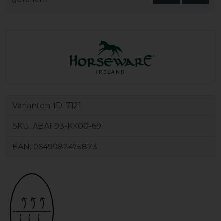
Varianten-ID:
7121
SKU:
ABAF93-KK00-69
EAN:
0649982475873