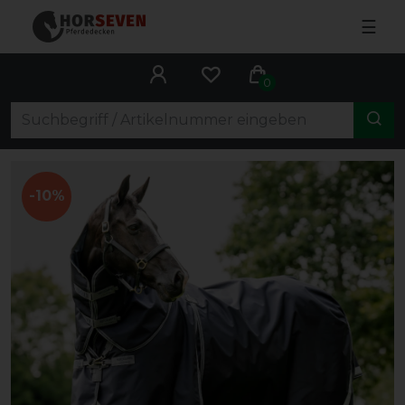
☰
0
-10%