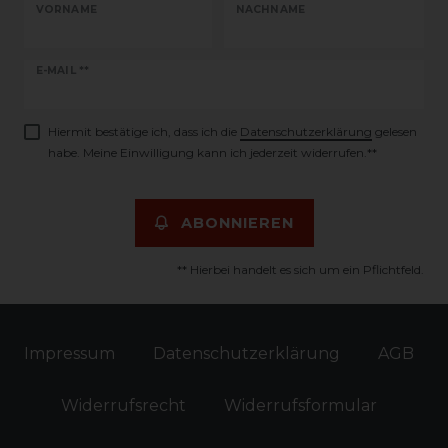
VORNAME
NACHNAME
Newsletter
E-MAIL **
Honig
Hiermit bestätige ich, dass ich die
Daten­schutz­erklärung
gelesen
habe. Meine Einwilligung kann ich jederzeit widerrufen.**
ABONNIEREN
** Hierbei handelt es sich um ein Pflichtfeld.
Impressum
Daten­schutz­erklärung
AGB
Widerrufs­recht
Widerrufs­formular