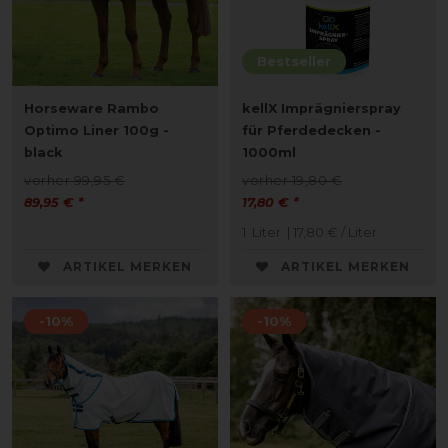
Bestseller
Horseware Rambo
kellX Imprägnierspray
Optimo Liner 100g -
für Pferdedecken -
black
1000ml
vorher 99,95 €
vorher 19,80 €
89,95 € *
17,80 € *
1
Liter
| 17,80 € / Liter
ARTIKEL MERKEN
ARTIKEL MERKEN
-10%
-10%