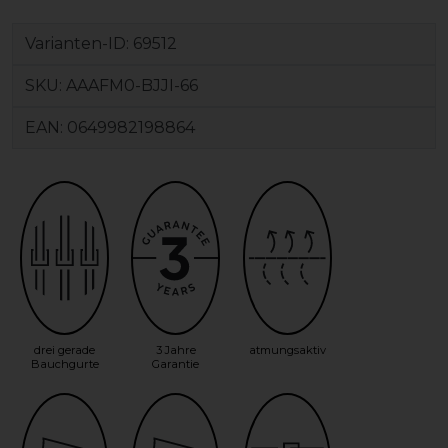
Varianten-ID:
69512
SKU:
AAAFM0-BJJI-66
EAN:
0649982198864
drei gerade
3 Jahre
atmungsaktiv
Bauchgurte
Garantie