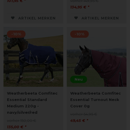
107,95 € *
vorher 149,95 €
134,95 € *
ARTIKEL MERKEN
ARTIKEL MERKEN
-10%
-10%
Neu
Weatherbeeta Comfitec
Weatherbeeta Comfitec
Essential Standard
Essential Turnout Neck
Medium 220g -
Cover 0g
navy/silver/red
vorher 54,95 €
vorher 150,00 €
49,45 € *
135,00 € *