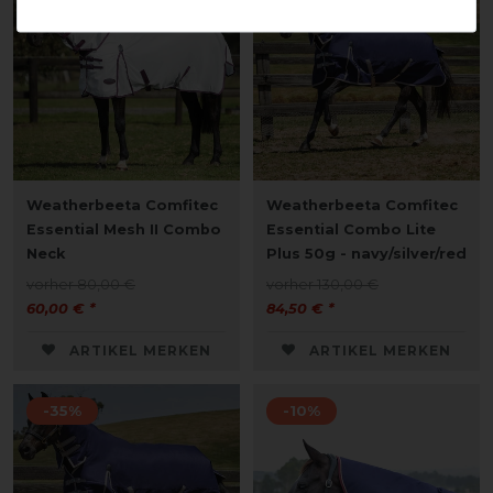
Weatherbeeta Comfitec
Weatherbeeta Comfitec
Essential Mesh II Combo
Essential Combo Lite
Neck
Plus 50g - navy/silver/red
vorher 80,00 €
vorher 130,00 €
60,00 € *
84,50 € *
ARTIKEL MERKEN
ARTIKEL MERKEN
-35%
-10%