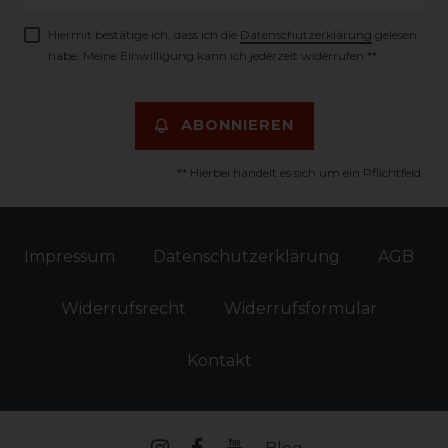
Honig
Hiermit bestätige ich, dass ich die
Daten­schutz­erklärung
gelesen
habe. Meine Einwilligung kann ich jederzeit widerrufen.**
ABONNIEREN
** Hierbei handelt es sich um ein Pflichtfeld.
Impressum
Daten­schutz­erklärung
AGB
Widerrufs­recht
Widerrufs­formular
Kontakt