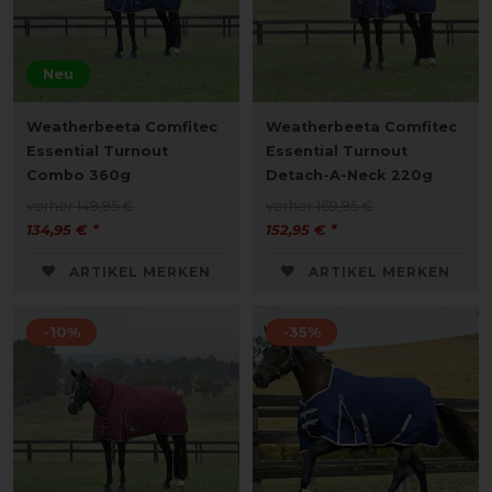
Neu
Weatherbeeta Comfitec
Weatherbeeta Comfitec
Essential Turnout
Essential Turnout
Combo 360g
Detach-A-Neck 220g
vorher 149,95 €
vorher 169,95 €
134,95 € *
152,95 € *
ARTIKEL MERKEN
ARTIKEL MERKEN
-10%
-35%