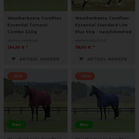
Weatherbeeta Comfitec
Weatherbeeta Comfitec
Essential Turnout
Essential Standard Lite
Combo 220g
Plus 50g - navy/silver/red
vorher 149,95 €
vorher 120,00 €
134,95 € *
78,00 € *
ARTIKEL MERKEN
ARTIKEL MERKEN
-10%
-10%
Neu
Neu