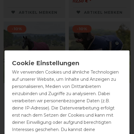
112,50 € *
ARTIKEL MERKEN
ARTIKEL MERKEN
-10%
-10%
Wir verwenden Cookies und ähnliche Technologien
Neu
auf unserer Website, um Inhalte und Anzeigen zu
personalisieren, Medien von Drittanbietern
Weatherbeeta Comfitec
Weatherbeeta Comfitec
einzubinden und Zugriffe zu analysieren. Dabei
Essential Turnout 50g
Essential Dog Coat
verarbeiten wir personenbezogene Daten (z.B.
vorher 119,95 €
vorher 35,50 €
deine IP-Adresse). Die Datenverarbeitung erfolgt
107,95 € *
31,95 € *
erst nach dem Setzen der Cookies und kann mit
deiner Einwilligung oder aufgrund berechtigten
ARTIKEL MERKEN
ARTIKEL MERKEN
Interesses geschehen. Du kannst deine