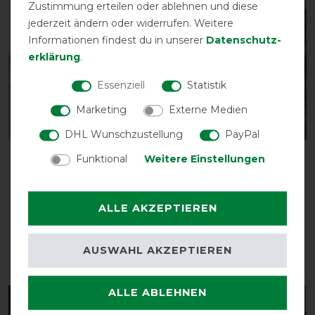
Zustimmung erteilen oder ablehnen und diese
-10%
-10%
jederzeit ändern oder widerrufen. Weitere
Informationen findest du in unserer
Daten­schutz­
erklärung
.
Essenziell
Statistik
Marketing
Externe Medien
DHL Wunschzustellung
PayPal
Weatherbeeta Comfitec
Weatherbeeta Comfitec
Funktional
Weitere Einstellungen
Essential Turnout Neck
Essential Combo
Cover 0g
Medium 220g -
navy/silver/red
vorher 54,95 €
ALLE AKZEPTIEREN
49,45 € *
vorher 160,00 €
144,00 € *
AUSWAHL AKZEPTIEREN
ARTIKEL MERKEN
ARTIKEL MERKEN
ALLE ABLEHNEN
-25%
-35%