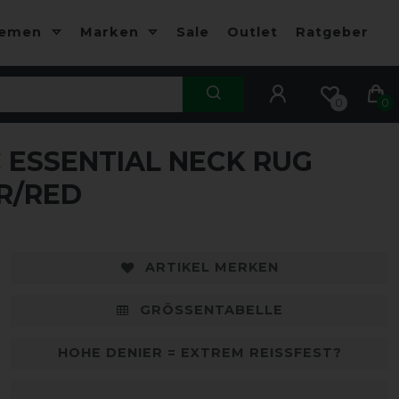
hemen
Marken
Sale
Outlet
Ratgeber
0
0
ESSENTIAL NECK RUG
-10%
-
ER/RED
ARTIKEL MERKEN
GRÖSSENTABELLE
HOHE DENIER = EXTREM REISSFEST?