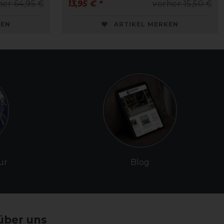
her 64,95 €
13,95 € *
vorher 15,50 €
KEN
ARTIKEL MERKEN
ur
Blog
über uns