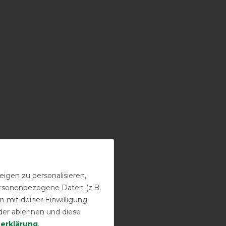
igen zu personalisieren,
personenbezogene Daten (z.B.
 mit deiner Einwilligung
der ablehnen und diese
­erklärung
.