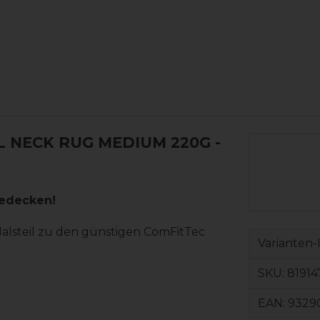
 NECK RUG MEDIUM 220G -
dedecken!
alsteil zu den günstigen ComFitTec
Varianten-
SKU:
81914
EAN:
9329