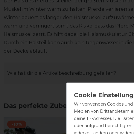
Der Hals des Pferdes ist einer der größten Muskeln des 
Muskel im Winter warm zu halten. Pferde verlieren s
Winter dauert es länger den Halsmuskel aufzuwärmen. 
warm und verringert somit das Risiko, dass das Pferd M
Halsmuskel zerrt. Es hilft dabei, die Halsmuskulatur 
Durch ein Halsteil kann auch kein Regenwasser in die 
der Decke abläuft.
Wie hat dir die Artikelbeschreibung gefallen?
Wir verwenden Cookies und ä
Das perfekte Zubehör für dich
Medien von Drittanbietern e
deine IP-Adresse). Die Date
-10%
oder aufgrund berechtigten
jederzeit ändern oder widerr