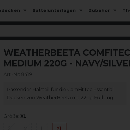
edecken
Sattelunterlagen
Zubehör
T
WEATHERBEETA COMFITEC 
-10%
MEDIUM 220G - NAVY/SILV
Art.-Nr:
8419
Passendes Halsteil für die ComFitTec Essential
Decken von WeatherBeeta mit 220g Füllung
Größe:
XL
S
M
L
XL