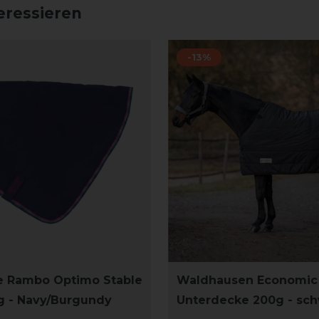
eressieren
-13%
e Rambo Optimo Stable
Waldhausen Economic
g - Navy/Burgundy
Unterdecke 200g - sc