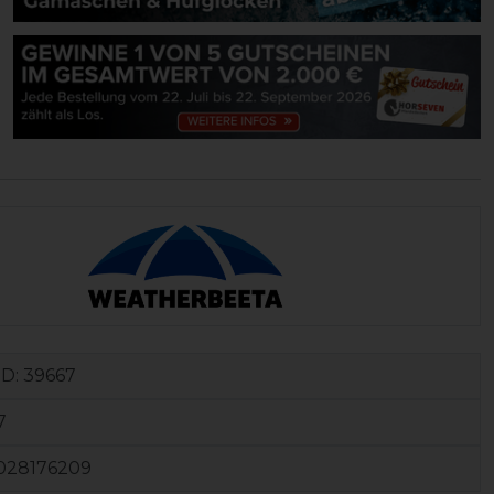
ID:
39667
7
028176209