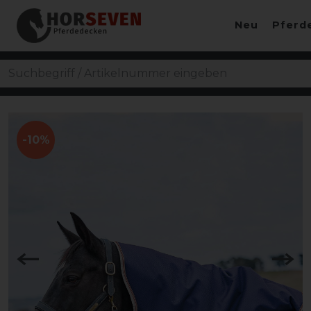
Neu
Pferd
-10%