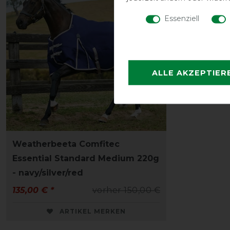
Essenziell
ALLE AKZEPTIER
Weatherbeeta Comfitec
Essential Standard Medium 220g
- navy/silver/red
135,00 € *
vorher 150,00 €
ARTIKEL MERKEN