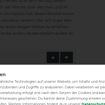
Pferdes. Es ist sehr wichtig, diesen
ehr viel Wärme über den Hals und im
Ein Halsteil hält diesen Bereich schön
uskulatur verliert oder sich sogar den
über einen langen Winter zu erhalten.
Decke laufen, da dies einfach außen an
hnliche Technologien auf unserer Website, um Inhalte und Anze
inzubinden und Zugriffe zu analysieren. Dabei verarbeiten wir 
nverarbeitung erfolgt erst nach dem Setzen der Cookies und kann
 Interesses geschehen. Du kannst deine Zustimmung erteilen o
ufen. Weitere Informationen findest du in unserer
Daten­schutz