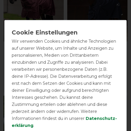
Neu
Neu
Wir verwenden Cookies und ähnliche Technologien
auf unserer Website, um Inhalte und Anzeigen zu
Imperial Riding
Imperial Riding
Outdoordecke IRHBasic
Outdoordecke
personalisieren, Medien von Drittanbietern
mit abnehmbarem
IRHSuper-proof 0g
einzubinden und Zugriffe zu analysieren. Dabei
Halsteil Fleece
verarbeiten wir personenbezogene Daten (z.B.
129,90 € *
84,95 € *
deine IP-Adresse). Die Datenverarbeitung erfolgt
erst nach dem Setzen der Cookies und kann mit
ARTIKEL MERKEN
ARTIKEL MERKEN
deiner Einwilligung oder aufgrund berechtigten
Interesses geschehen. Du kannst deine
Zustimmung erteilen oder ablehnen und diese
jederzeit ändern oder widerrufen. Weitere
Informationen findest du in unserer
Daten­schutz­
erklärung
.