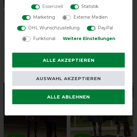
Essenziell
Statistik
Marketing
Externe Medien
Neu
Neu
DHL Wunschzustellung
PayPal
Imperial Riding
Imperial Riding
Funktional
Weitere Einstellungen
Outdoordecke IRHBasic
Fliegenfransen IRH
mit hohem Halsteil
5,95 € *
Fleece
ALLE AKZEPTIEREN
74,95 € *
ARTIKEL MERKEN
ARTIKEL MERKEN
AUSWAHL AKZEPTIEREN
ALLE ABLEHNEN