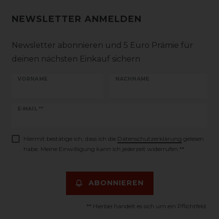
NEWSLETTER ANMELDEN
Newsletter abonnieren und 5 Euro Prämie für
deinen nächsten Einkauf sichern
VORNAME
NACHNAME
Newsletter
E-MAIL **
Honig
Hiermit bestätige ich, dass ich die
Daten­schutz­erklärung
gelesen
habe. Meine Einwilligung kann ich jederzeit widerrufen.**
ABONNIEREN
** Hierbei handelt es sich um ein Pflichtfeld.