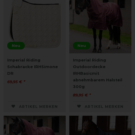
Neu
Neu
Imperial Riding
Imperial Riding
Schabracke IRHSimone
Outdoordecke
DR
IRHBasicmit
abnehmbarem Halsteil
69,95 € *
300g
89,95 € *
ARTIKEL MERKEN
ARTIKEL MERKEN