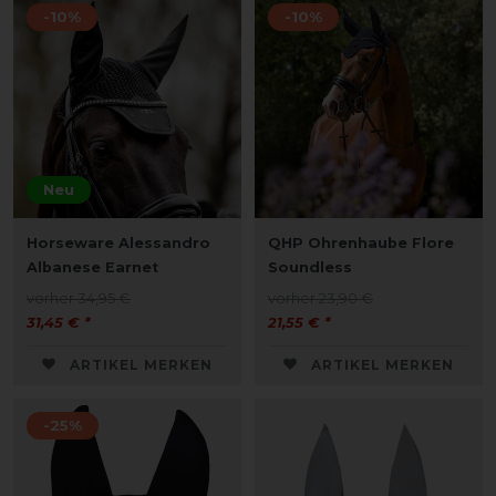
-10%
-10%
Neu
Horseware Alessandro
QHP Ohrenhaube Flore
Albanese Earnet
Soundless
vorher 34,95 €
vorher 23,90 €
31,45 € *
21,55 € *
ARTIKEL MERKEN
ARTIKEL MERKEN
-25%