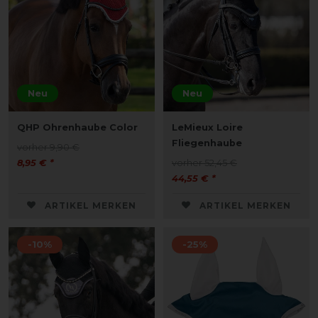
Neu
Neu
QHP Ohrenhaube Color
LeMieux Loire
Fliegenhaube
vorher 9,90 €
8,95 € *
vorher 52,45 €
44,55 € *
ARTIKEL MERKEN
ARTIKEL MERKEN
-10%
-25%