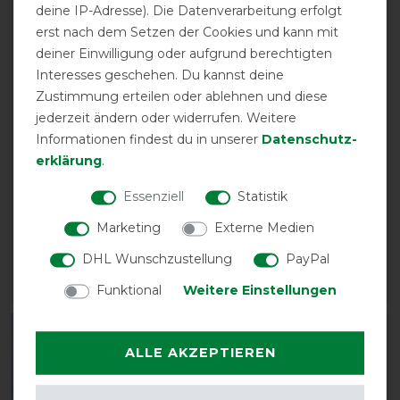
deine IP-Adresse). Die Datenverarbeitung erfolgt
erst nach dem Setzen der Cookies und kann mit
deiner Einwilligung oder aufgrund berechtigten
Interesses geschehen. Du kannst deine
Zustimmung erteilen oder ablehnen und diese
jederzeit ändern oder widerrufen. Weitere
Neu
Informationen findest du in unserer
Daten­schutz­
erklärung
.
Euroriding Fliegenohren
Waldhausen
Prag
Fliegenohren
Essenziell
Statistik
Competition
vorher 29,95 €
Marketing
Externe Medien
25,45 € *
vorher 17,90 €
15,60 € *
DHL Wunschzustellung
PayPal
ARTIKEL MERKEN
ARTIKEL MERKEN
Funktional
Weitere Einstellungen
ALLE AKZEPTIEREN