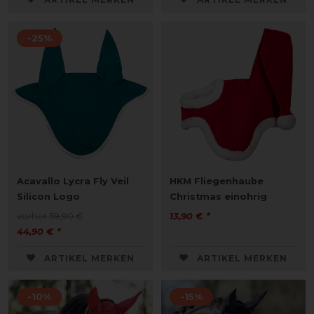
-25%
Acavallo Lycra Fly Veil
HKM Fliegenhaube
Silicon Logo
Christmas einohrig
vorher 59,90 €
13,90 € *
44,90 € *
ARTIKEL MERKEN
ARTIKEL MERKEN
-10%
-15%