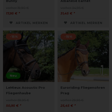
Bunny
Albanese Earnet
vorher 19,90 €
vorher 34,95 €
17,95 € *
31,45 € *
ARTIKEL MERKEN
ARTIKEL MERKEN
-15%
-15%
Neu
LeMieux Acoustic Pro
Euroriding Fliegenohren
Fliegenhaube
Prag
vorher 59,95 €
vorher 29,95 €
50,95 € *
25,45 € *