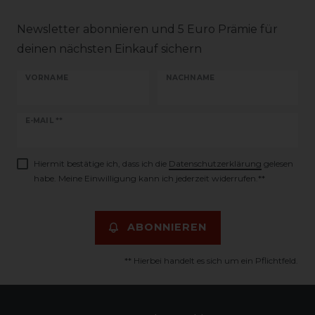
Newsletter abonnieren und 5 Euro Prämie für
deinen nächsten Einkauf sichern
VORNAME
NACHNAME
Newsletter
E-MAIL **
Honig
Hiermit bestätige ich, dass ich die
Daten­schutz­erklärung
gelesen
habe. Meine Einwilligung kann ich jederzeit widerrufen.**
ABONNIEREN
** Hierbei handelt es sich um ein Pflichtfeld.