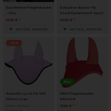
Equithème Fliegenhaube
Eskadron Basics Fly
- Chic
Hood Dynairmesh Sport
21,95 € *
32,95 € *
ARTIKEL MERKEN
ARTIKEL MERKEN
-25%
Neu
Acavallo Lycra Fly Veil
HKM Fliegenhaube
Silicon Logo
Allround
vorher 59,90 €
17,90 € *