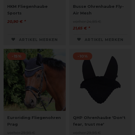
HKM Fliegenhaube
Busse Ohrenhaube Fly-
Sports
Air Mesh
20,90 € *
vorher 24,85 €
21,65 € *
ARTIKEL MERKEN
ARTIKEL MERKEN
-15%
-10%
Euroriding Fliegenohren
QHP Ohrenhaube 'Don't
Prag
fear, trust me'
vorher 29,95 €
vorher 29,95 €