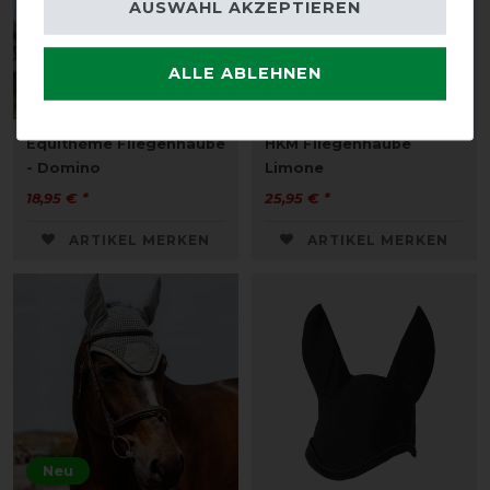
AUSWAHL AKZEPTIEREN
ALLE ABLEHNEN
Neu
Neu
Equithème Fliegenhaube
HKM Fliegenhaube
- Domino
Limone
18,95 € *
25,95 € *
ARTIKEL MERKEN
ARTIKEL MERKEN
Neu