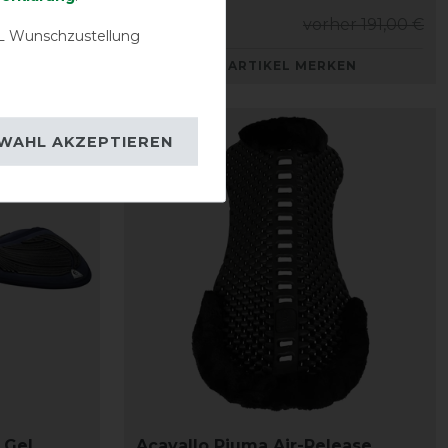
er 129,50 €
143,25 € *
vorher 191,00 €
 Wunschzustellung
KEN
ARTIKEL MERKEN
-10%
WAHL AKZEPTIEREN
 Gel
Acavallo Piuma Air-Release