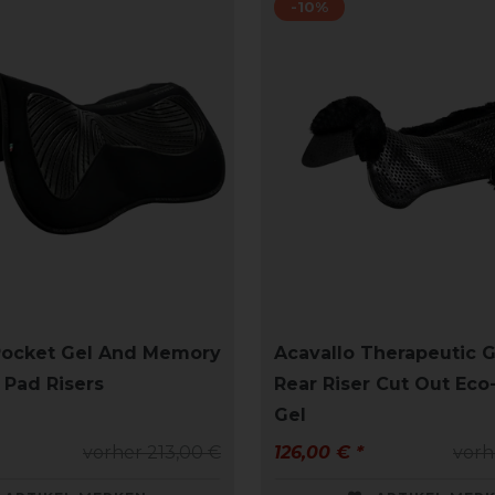
-10%
Pocket Gel And Memory
Acavallo Therapeutic 
 Pad Risers
Rear Riser Cut Out Eco
Gel
vorher 213,00 €
126,00 € *
vorh