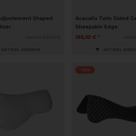
Adjustement Shaped
Acavallo Twin Sided G
Riser
Sheepskin Edge
vorher 50,50 €
186,30 € *
vorh
ARTIKEL MERKEN
ARTIKEL MER
-10%