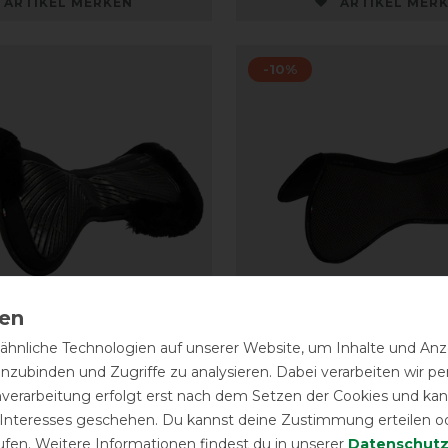
ARTIKEL MERKEN
ARTIKEL MER
-10%
hnliche Technologien auf unserer Website, um Inhalte und Anze
inzubinden und Zugriffe zu analysieren. Dabei verarbeiten wir 
CC Gel & Memory Foam
Acavallo Spine Free M
nverarbeitung erfolgt erst nach dem Setzen der Cookies und kann
Lammfell - schwarz
Foam Pad
 Interesses geschehen. Du kannst deine Zustimmung erteilen o
ufen. Weitere Informationen findest du in unserer
Daten­schutz