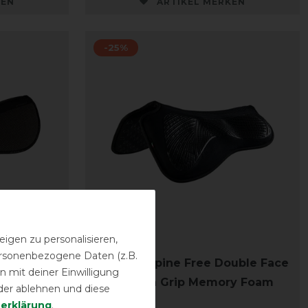
KEN
ARTIKEL MERKEN
-25%
igen zu personalisieren,
personenbezogene Daten (z.B.
emory
Acavallo Spine Free Double Face
 mit deiner Einwilligung
Gel Silicon Grip Memory Foam
der ablehnen und diese
Dressage
­erklärung
.