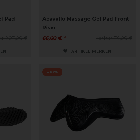
el Pad
Acavallo Massage Gel Pad Front
Riser
er 207,00 €
66,60 € *
vorher 74,00 €
KEN
ARTIKEL MERKEN
-10%