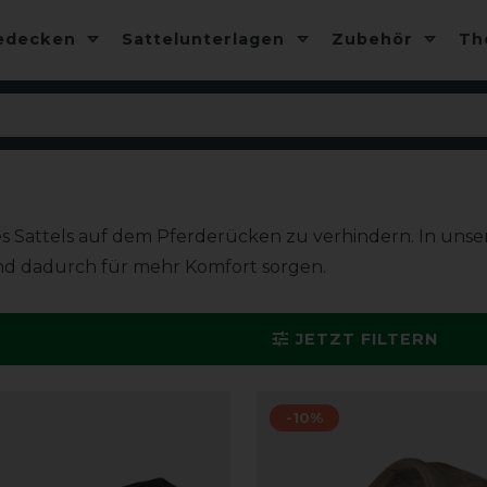
edecken
Sattelunterlagen
Zubehör
T
s Sattels auf dem Pferderücken zu verhindern. In unse
und dadurch für mehr Komfort sorgen.
JETZT FILTERN
-10%