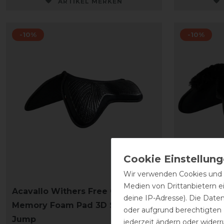
ARTIKEL MERKEN
-10%
-10%
Wir verwenden Cookies und ä
Medien von Drittanbietern e
Acavallo Withers Free Gel
Acavallo 
deine IP-Adresse). Die Date
Memory Foam Pad 3D Spacer
Half Pad 
oder aufgrund berechtigten
Jump
jederzeit ändern oder widerr