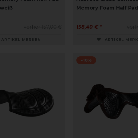
 weiß
Memory Foam Half Pa
vorher 157,00 €
158,40 € *
vorh
ARTIKEL MERKEN
ARTIKEL MER
-10%