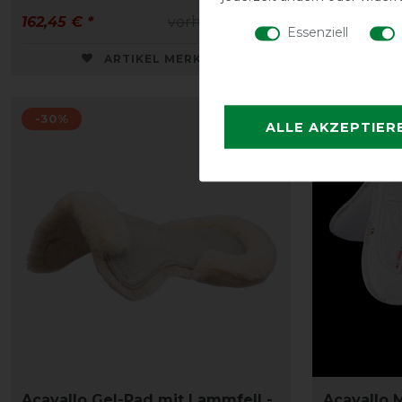
162,45 € *
vorher 180,50 €
198,00 € *
Essenziell
ARTIKEL MERKEN
-30%
-10%
ALLE AKZEPTIER
Acavallo Gel-Pad mit Lammfell -
Acavallo 