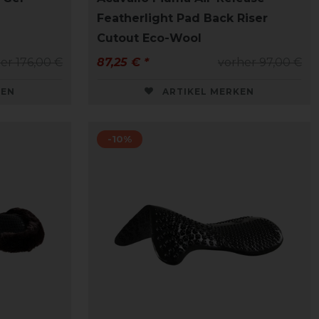
d
Featherlight Pad Back Riser
Cutout Eco-Wool
er 176,00 €
87,25 € *
vorher 97,00 €
KEN
ARTIKEL MERKEN
-10%