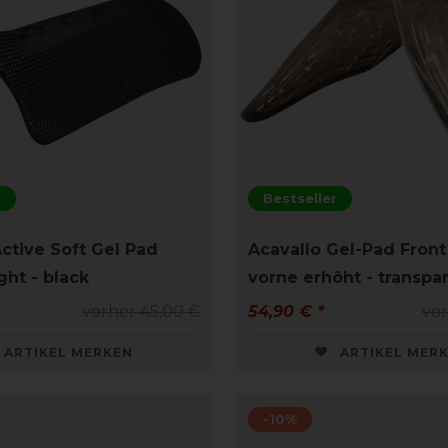
r
Bestseller
ctive Soft Gel Pad
Acavallo Gel-Pad Front 
ght - black
vorne erhöht - transpa
vorher 45,00 €
54,90 € *
vor
ARTIKEL MERKEN
ARTIKEL MER
-10%