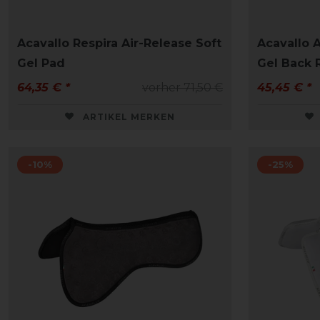
Acavallo Respira Air-Release Soft
Acavallo 
Gel Pad
Gel Back 
64,35 € *
vorher 71,50 €
45,45 € *
ARTIKEL MERKEN
-10%
-25%