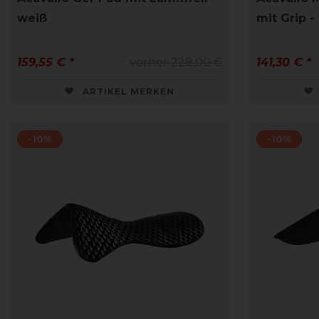
weiß
mit Grip -
159,55 € *
vorher 228,00 €
141,30 € *
ARTIKEL MERKEN
-10%
-10%