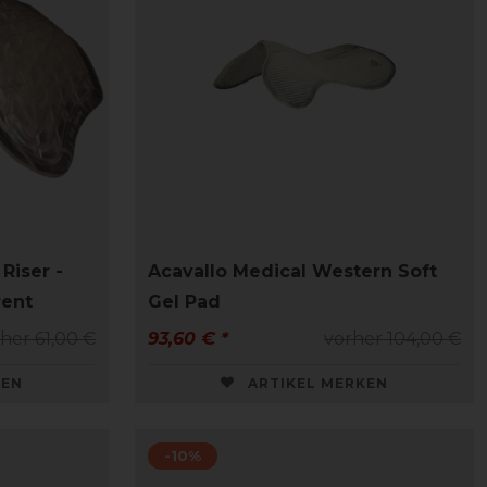
Riser -
Acavallo Medical Western Soft
rent
Gel Pad
her 61,00 €
93,60 € *
vorher 104,00 €
KEN
ARTIKEL MERKEN
-10%