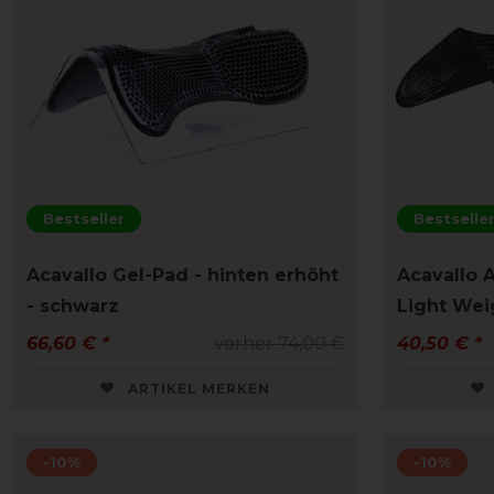
Bestseller
Bestselle
Acavallo Gel-Pad - hinten erhöht
Acavallo A
- schwarz
Light Wei
66,60 € *
vorher 74,00 €
40,50 € *
ARTIKEL MERKEN
-10%
-10%