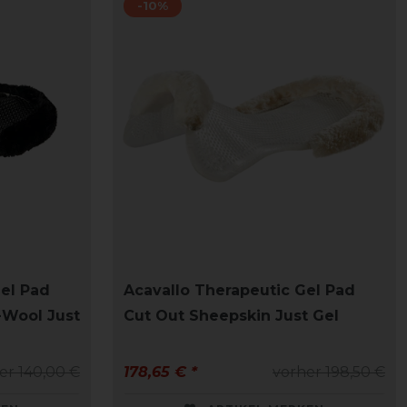
-10%
Gel Pad
Acavallo Therapeutic Gel Pad
-Wool Just
Cut Out Sheepskin Just Gel
er 140,00 €
178,65 € *
vorher 198,50 €