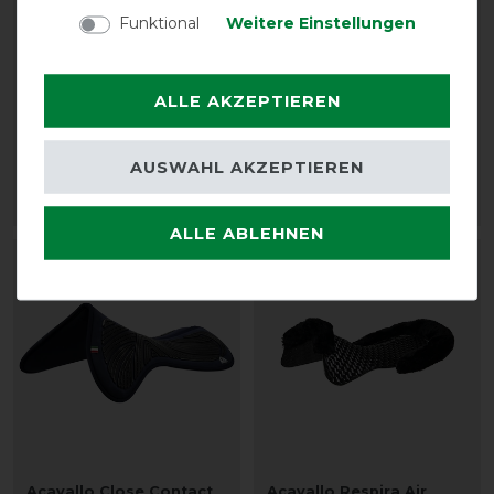
Funktional
Weitere Einstellungen
Acavallo Twin Sided Gel
Acavallo Close Contact
Pad Sheepskin Edge
Gel Memory Foam Half
ALLE AKZEPTIEREN
Pad
vorher 207,00 €
186,30 € *
vorher 176,00 €
158,40 € *
AUSWAHL AKZEPTIEREN
ARTIKEL MERKEN
ARTIKEL MERKEN
ALLE ABLEHNEN
-10%
-10%
Acavallo Close Contact
Acavallo Respira Air