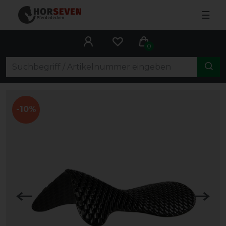
☰
0
-10%