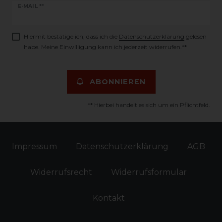
Newsletter
E-MAIL **
Honig
Hiermit bestätige ich, dass ich die
Daten­schutz­erklärung
gelesen
habe. Meine Einwilligung kann ich jederzeit widerrufen.**
ABONNIEREN
** Hierbei handelt es sich um ein Pflichtfeld.
Impressum
Daten­schutz­erklärung
AGB
Widerrufs­recht
Widerrufs­formular
Kontakt