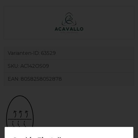
Varianten-ID:
63529
SKU:
AC142OS09
EAN:
8058258052878