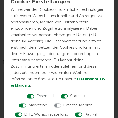
atmungsaktiv
Wir verwenden Cookies und ähnliche Technologien
auf unserer Website, um Inhalte und Anzeigen zu
personalisieren, Medien von Drittanbietern
einzubinden und Zugriffe zu analysieren. Dabei
DETAILS ZUR PRODUKTSICHERHEIT
verarbeiten wir personenbezogene Daten (z.B.
deine IP-Adresse). Die Datenverarbeitung erfolgt
erst nach dem Setzen der Cookies und kann mit
deiner Einwilligung oder aufgrund berechtigten
Diese Produkte könnten dich auch
Interesses geschehen. Du kannst deine
interessieren
Zustimmung erteilen oder ablehnen und diese
jederzeit ändern oder widerrufen. Weitere
-10%
-10%
Informationen findest du in unserer
Daten­schutz­
erklärung
.
Essenziell
Statistik
Marketing
Externe Medien
DHL Wunschzustellung
PayPal