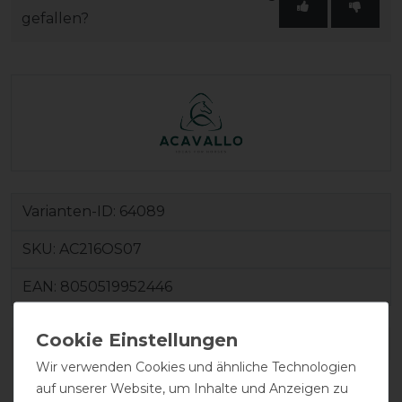
gefallen?
Varianten-ID:
64089
SKU:
AC216OS07
EAN:
8050519952446
DETAILS ZUR PRODUKTSICHERHEIT
Wir verwenden Cookies und ähnliche Technologien
auf unserer Website, um Inhalte und Anzeigen zu