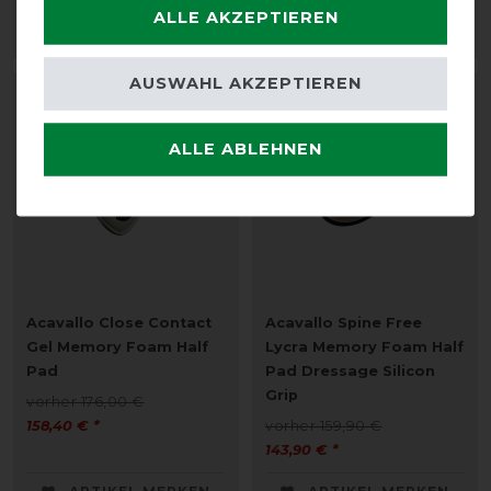
ALLE AKZEPTIEREN
ARTIKEL MERKEN
ARTIKEL MERKEN
AUSWAHL AKZEPTIEREN
-10%
-10%
ALLE ABLEHNEN
Acavallo Close Contact
Acavallo Spine Free
Gel Memory Foam Half
Lycra Memory Foam Half
Pad
Pad Dressage Silicon
Grip
vorher 176,00 €
158,40 € *
vorher 159,90 €
143,90 € *