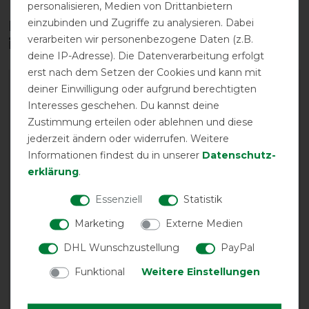
personalisieren, Medien von Drittanbietern
einzubinden und Zugriffe zu analysieren. Dabei
Diese Produkte könnten dich auch
verarbeiten wir personenbezogene Daten (z.B.
interessieren
deine IP-Adresse). Die Datenverarbeitung erfolgt
erst nach dem Setzen der Cookies und kann mit
-10%
-25%
deiner Einwilligung oder aufgrund berechtigten
Interesses geschehen. Du kannst deine
Zustimmung erteilen oder ablehnen und diese
jederzeit ändern oder widerrufen. Weitere
Informationen findest du in unserer
Daten­schutz­
erklärung
.
Essenziell
Statistik
Marketing
Externe Medien
Acavallo Close Contact
Acavallo Spine Free
Memory Foam Half Pad
Lycra Memory Foam Half
DHL Wunschzustellung
PayPal
Pad Silicon Grip Bamboo
vorher 132,50 €
Funktional
Weitere Einstellungen
Fiber
119,25 € *
vorher 159,90 €
119,90 € *