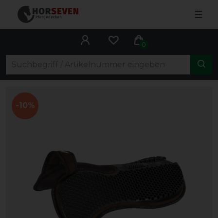
☰
0
-10%