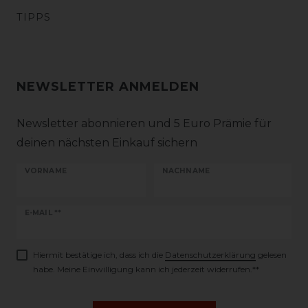
TIPPS
NEWSLETTER ANMELDEN
Newsletter abonnieren und 5 Euro Prämie für
deinen nächsten Einkauf sichern
VORNAME
NACHNAME
Newsletter
E-MAIL **
Honig
Hiermit bestätige ich, dass ich die
Daten­schutz­erklärung
gelesen
habe. Meine Einwilligung kann ich jederzeit widerrufen.**