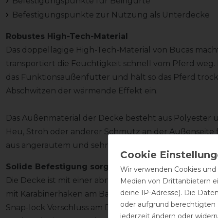
Befestigungspunkte für Beingurte
Befestigungspunkte zur Nutzung als Unterdecke
Robustes High-Tech-Material
Das doppellagige High-Tech-Material von Bucas macht 
transportiert die Feuchtigkeit schnell vom Pferd weg
das Funktionsaußenfutter und hält so das Pferd trocke
Abschwitzen der wärmende Effekt ein.
Das Außenmaterial der Decke besteht aus Polyester un
Heu, Stroh oder anderer Schmutz an der Außenseite f
aus angerautem und sehr flauschigem Polyestergew
Solide Befestigung sorgt für Strapazierfähigkeit
Wir verwenden Cookies und ä
Die Decke ist mit einer abnehmbaren, innenliegende
Medien von Drittanbietern e
deine IP-Adresse). Die Date
mit Karabinerhaken am Bauch ausgestattet. Die Fro
oder aufgrund berechtigten
Snap-lock Verschluss am Deckenrand. So ist die Decke 
jederzeit ändern oder widerr