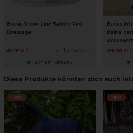
Bucas Show-Line Saddle Pad -
Bucas Pri
Dressage
deine per
Abschwit
62,10 € *
vorher 69,00 €
120,00 € *
ARTIKEL MERKEN
Diese Produkte könnten dich auch int
-10%
-10%