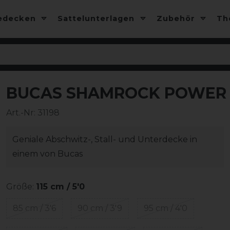
edecken
Sattelunterlagen
Zubehör
T
BUCAS SHAMROCK POWER
Art.-Nr:
31198
Geniale Abschwitz-, Stall- und Unterdecke in
einem von Bucas
Größe:
115 cm / 5'0
85 cm / 3'6
90 cm / 3'9
95 cm / 4'0