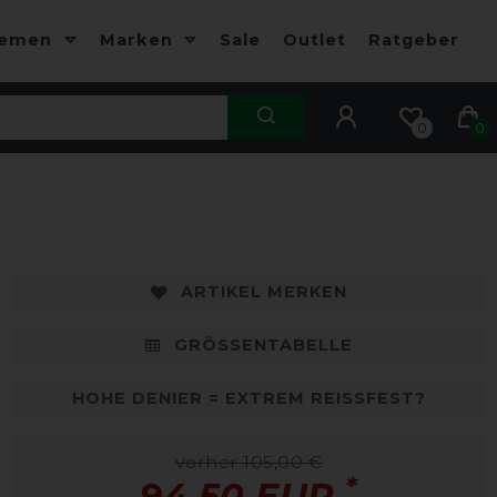
hemen
Marken
Sale
Outlet
Ratgeber
0
0
ARTIKEL MERKEN
GRÖSSENTABELLE
HOHE DENIER = EXTREM REISSFEST?
vorher 105,00 €
*
94,50 EUR