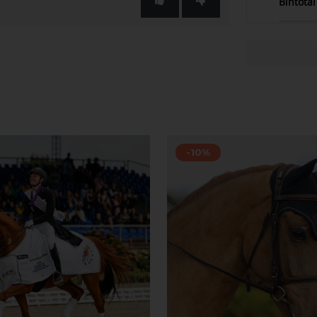
Bintotal
-10%