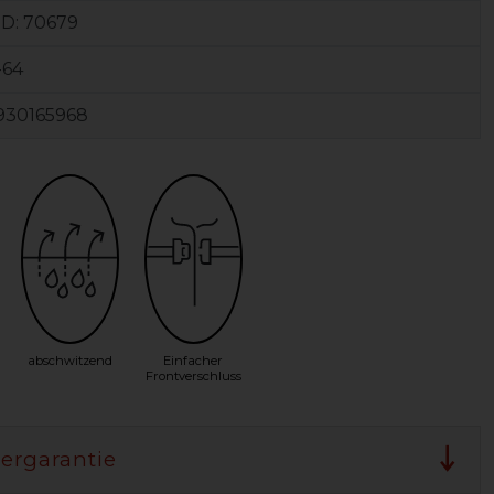
ID:
70679
-64
930165968
abschwitzend
Einfacher
Frontverschluss
lergarantie