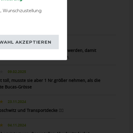
 Wunschzustellung
18.10.2025
talldecke
21.09.2025
WAHL AKZEPTIEREN
ferd wird, wenn die Nächte kälter werden, damit
ckt. Sie ist funktional und bequem.
09.02.2025
t toll, musste sie aber 1 Nr.größer nehmen, als die
e Bucas-Grösse
23.11.2024
bschwitz und Transportdecke 👍🏼
04.11.2024