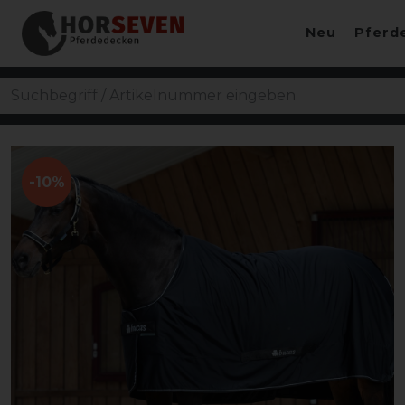
Neu
Pferd
-10%