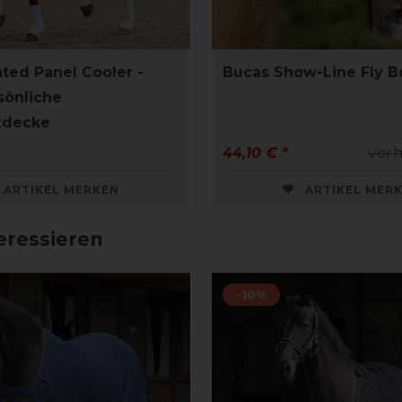
nted Panel Cooler -
Bucas Show-Line Fly B
sönliche
zdecke
44,10 € *
vorh
ARTIKEL MERKEN
ARTIKEL MER
eressieren
-10%