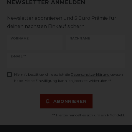
NEWSLETTER ANMELDEN
Newsletter abonnieren und 5 Euro Prämie für
deinen nächsten Einkauf sichern
VORNAME
NACHNAME
Newsletter
E-MAIL **
Honig
Hiermit bestätige ich, dass ich die
Daten­schutz­erklärung
gelesen
habe. Meine Einwilligung kann ich jederzeit widerrufen.**
ABONNIEREN
** Hierbei handelt es sich um ein Pflichtfeld.