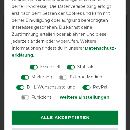
deine IP-Adresse). Die Datenverarbeitung erfolgt
ARTIKEL MERKEN
ARTIKEL MERKEN
erst nach dem Setzen der Cookies und kann mit
deiner Einwilligung oder aufgrund berechtigten
-10%
-10%
Interesses geschehen. Du kannst deine
Zustimmung erteilen oder ablehnen und diese
jederzeit ändern oder widerrufen. Weitere
Informationen findest du in unserer
Daten­schutz­
erklärung
.
Essenziell
Statistik
Marketing
Externe Medien
Bucas Show-Line Boots
Bucas Show-Line Saddle
DHL Wunschzustellung
PayPal
Pad - Jump
vorher 145,00 €
130,50 € *
vorher 69,00 €
Funktional
Weitere Einstellungen
62,10 € *
ARTIKEL MERKEN
ARTIKEL MERKEN
ALLE AKZEPTIEREN