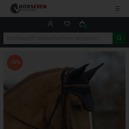
☰
0
-10%