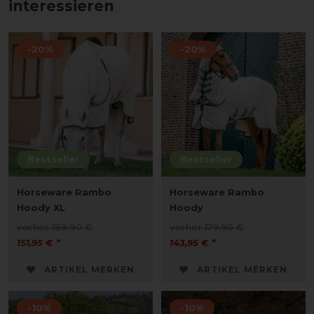
interessieren
-20%
-20%
Bestseller
Bestseller
Horseware Rambo
Horseware Rambo
Hoody XL
Hoody
vorher 189,90 €
vorher 179,90 €
151,95 € *
143,95 € *
ARTIKEL MERKEN
ARTIKEL MERKEN
-10%
-10%