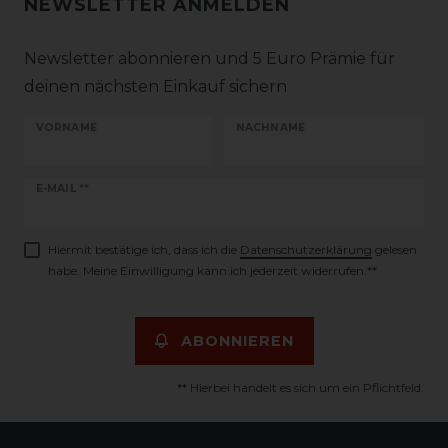
NEWSLETTER ANMELDEN
Newsletter abonnieren und 5 Euro Prämie für
deinen nächsten Einkauf sichern
VORNAME
NACHNAME
Newsletter
E-MAIL **
Honig
Hiermit bestätige ich, dass ich die
Daten­schutz­erklärung
gelesen
habe. Meine Einwilligung kann ich jederzeit widerrufen.**
ABONNIEREN
** Hierbei handelt es sich um ein Pflichtfeld.