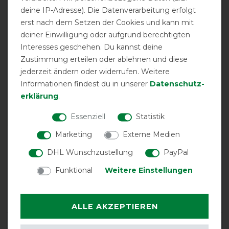
deine IP-Adresse). Die Datenverarbeitung erfolgt
erst nach dem Setzen der Cookies und kann mit
deiner Einwilligung oder aufgrund berechtigten
Interesses geschehen. Du kannst deine
Zustimmung erteilen oder ablehnen und diese
Kentucky Horsewear
jederzeit ändern oder widerrufen. Weitere
Ekzemerdecke mit Hut -
Informationen findest du in unserer
Daten­schutz­
Grau, 145
erklärung
.
Essenziell
Statistik
Marketing
Externe Medien
Product Reviews
1
DHL Wunschzustellung
PayPal
Funktional
Weitere Einstellungen
Product Rating
3
/
5
ALLE AKZEPTIEREN