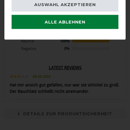
product experience
AUSWAHL AKZEPTIEREN
calculated from 1 customer reviews
ALLE ABLEHNEN
Positive
0%
Neutral
100%
Negative
0%
LATEST REVIEWS
09.06.2024
Hat mir ansich gut gefallen, nur war sie viiiiiiiiel zu groß.
Der Bauchlatz schließt nicht aneinander.
DETAILS ZUR PRODUKTSICHERHEIT