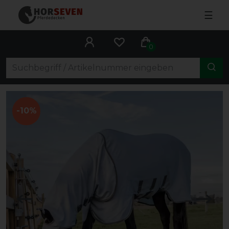
☰
0
-10%