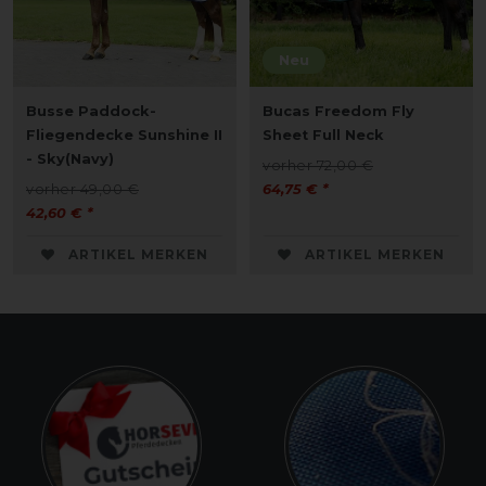
Neu
Busse Paddock-
Bucas Freedom Fly
Fliegendecke Sunshine II
Sheet Full Neck
- Sky(Navy)
vorher 72,00 €
vorher 49,00 €
64,75 € *
42,60 € *
ARTIKEL MERKEN
ARTIKEL MERKEN