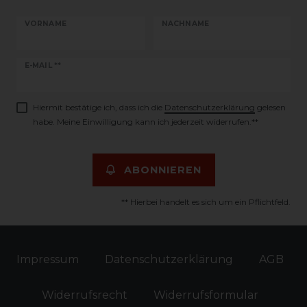
VORNAME
NACHNAME
Newsletter
E-MAIL **
Honig
Hiermit bestätige ich, dass ich die
Daten­schutz­erklärung
gelesen
habe. Meine Einwilligung kann ich jederzeit widerrufen.**
ABONNIEREN
** Hierbei handelt es sich um ein Pflichtfeld.
Impressum
Daten­schutz­erklärung
AGB
Widerrufs­recht
Widerrufs­formular