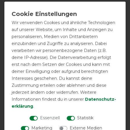
Product Reviews
Wir verwenden Cookies und ähnliche Technologien
3
auf unserer Website, um Inhalte und Anzeigen zu
personalisieren, Medien von Drittanbietern
Product Rating
einzubinden und Zugriffe zu analysieren. Dabei
5
/
5
verarbeiten wir personenbezogene Daten (z.B.
deine IP-Adresse). Die Datenverarbeitung erfolgt
erst nach dem Setzen der Cookies und kann mit
deiner Einwilligung oder aufgrund berechtigten
product experience
Interesses geschehen. Du kannst deine
Zustimmung erteilen oder ablehnen und diese
calculated from 3 customer reviews
jederzeit ändern oder widerrufen. Weitere
Informationen findest du in unserer
Daten­schutz­
Positive
100%
erklärung
.
Neutral
0%
Essenziell
Statistik
Negative
0%
Marketing
Externe Medien