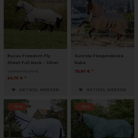
Bucas Freedom Fly
Sunride Fliegendecke
Sheet Full Neck - Silver
Kuba
vorher 72,00 €
79,90 € *
64,75 € *
ARTIKEL MERKEN
ARTIKEL MERKEN
-13%
-10%