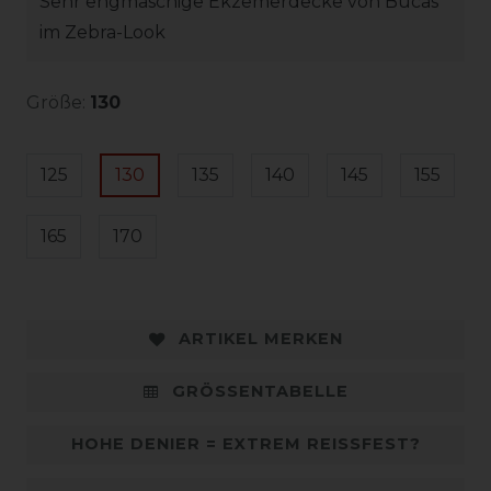
Sehr engmaschige Ekzemerdecke von Bucas
im Zebra-Look
Größe:
130
125
130
135
140
145
155
165
170
ARTIKEL MERKEN
GRÖSSENTABELLE
HOHE DENIER = EXTREM REISSFEST?