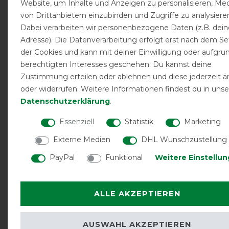
Website, um Inhalte und Anzeigen zu personalisieren, Me
Sitzt super gut, lediglich der Bauchlatz war/ist
von Drittanbietern einzubinden und Zugriffe zu analysiere
deutlich zu klein. Dank der mitgelieferten
Dabei verarbeiten wir personenbezogene Daten (z.B. dein
Verlängerung geht es. Hab mir trotzdem einen
Adresse). Die Datenverarbeitung erfolgt erst nach dem S
anderen Bauchlatz in XL dazu bestellt. Nun ist es
der Cookies und kann mit deiner Einwilligung oder aufgru
optimal.
berechtigten Interesses geschehen. Du kannst deine
Zustimmung erteilen oder ablehnen und diese jederzeit ä
03.08.2021
oder widerrufen. Weitere Informationen findest du in unse
Die Decke passt super! Material und Handling sind
Daten­schutz­erklärung
.
sehr gut. Besonders toll ist der Magnetverschluss.
Essenziell
Statistik
Marketing
28.06.2021
Externe Medien
DHL Wunschzustellung
Tolle Decke, gute Passform und qualitativ hochwertig
PayPal
Funktional
Weitere Einstellu
08.06.2018
Bin super zufrieden und mein Pferd ist auch ganz
ALLE AKZEPTIEREN
entspannt auf der Koppel mit diser Decke
AUSWAHL AKZEPTIEREN
12.08.2017