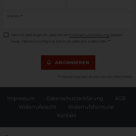
Newsletter
E-MAIL **
Honig
Hiermit bestätige ich, dass ich die
Daten­schutz­erklärung
gelesen
habe. Meine Einwilligung kann ich jederzeit widerrufen.**
ABONNIEREN
** Hierbei handelt es sich um ein Pflichtfeld.
Impressum
Daten­schutz­erklärung
AGB
Widerrufs­recht
Widerrufs­formular
Kontakt