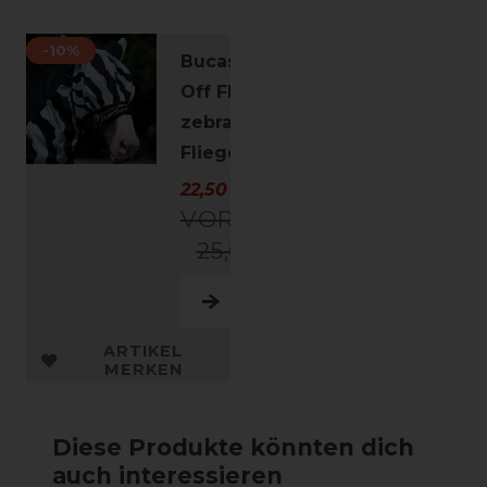
-10%
Bucas Buzz-
Off Fly Mask -
zebra -
Fliegenmaske
22,50 € *
VORHER
25,00 €
ARTIKEL
MERKEN
Diese Produkte könnten dich
auch interessieren