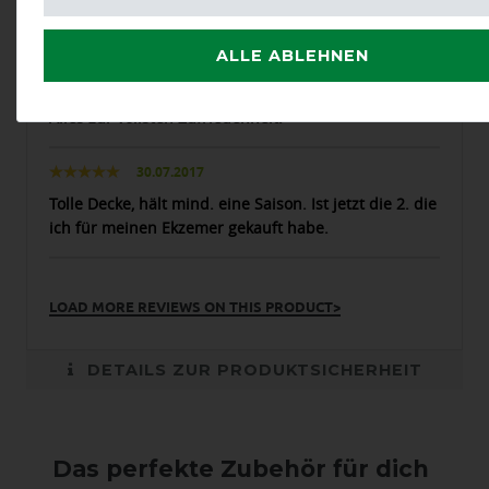
Sehr robuste Decke. Nur der Bauchlatz ist zu eng.
ALLE ABLEHNEN
11.08.2017
Alles zur vollsten Zufriedenheit.
30.07.2017
Tolle Decke, hält mind. eine Saison. Ist jetzt die 2. die
ich für meinen Ekzemer gekauft habe.
LOAD MORE REVIEWS ON THIS PRODUCT>
DETAILS ZUR PRODUKTSICHERHEIT
Das perfekte Zubehör für dich