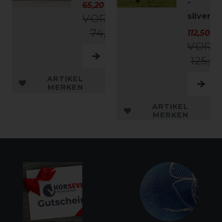
-
65,20 € *
silver/b
VORHER
74,95 €
112,50 € 
VORH
125,0
ARTIKEL
MERKEN
ARTIKEL
MERKEN