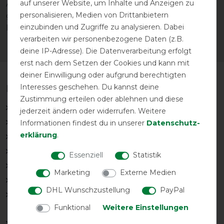
auf unserer Website, um Inhalte und Anzeigen zu
Abschwitzdecke verwendbar. Sie ist sehr bequem
personalisieren, Medien von Drittanbietern
geschnitten und bietet deinem Pferd den nötigen
einzubinden und Zugriffe zu analysieren. Dabei
Freiraum.
verarbeiten wir personenbezogene Daten (z.B.
deine IP-Adresse). Die Datenverarbeitung erfolgt
erst nach dem Setzen der Cookies und kann mit
deiner Einwilligung oder aufgrund berechtigten
Features
Interesses geschehen. Du kannst deine
Zustimmung erteilen oder ablehnen und diese
Schnelles Abschwitzen dank Stay Dry-Gewebe
jederzeit ändern oder widerrufen. Weitere
T-Schnalle mit "Snap-lock"- Verschluss
Informationen findest du in unserer
Daten­schutz­
erklärung
.
Schulterfalten
"Silk-feel" Innenfutter im Schulterbereich
Essenziell
Statistik
Innenliegende abnehmbare Kreuzgurte
Marketing
Externe Medien
Befestigungspunkte für Beingurte
DHL Wunschzustellung
PayPal
Besonderer Schutz im Brustbereich durch
Funktional
Weitere Einstellungen
überlappende Frontenden
Befestigungspunkte zur Nutzung als Unterdecke