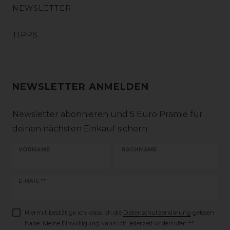
NEWSLETTER
TIPPS
NEWSLETTER ANMELDEN
Newsletter abonnieren und 5 Euro Prämie für
deinen nächsten Einkauf sichern
VORNAME
NACHNAME
Newsletter
E-MAIL **
Honig
Hiermit bestätige ich, dass ich die
Daten­schutz­erklärung
gelesen
habe. Meine Einwilligung kann ich jederzeit widerrufen.**