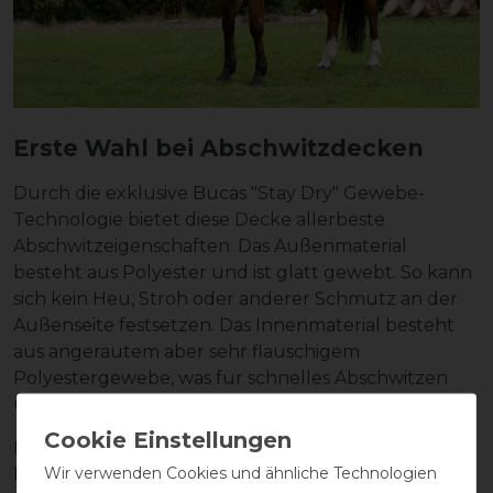
Erste Wahl bei Abschwitzdecken
Durch die exklusive Bucas "Stay Dry" Gewebe-
Technologie bietet diese Decke allerbeste
Abschwitzeigenschaften. Das Außenmaterial
besteht aus Polyester und ist glatt gewebt. So kann
sich kein Heu, Stroh oder anderer Schmutz an der
Außenseite festsetzen. Das Innenmaterial besteht
aus angerautem aber sehr flauschigem
Polyestergewebe, was für schnelles Abschwitzen
und gleichzeitig für Wohlbefinden sorgt.
Die Decke ist sehr leicht - ist aber durch ihre
Wir verwenden Cookies und ähnliche Technologien
besonderen Eigenschaften ganzjährig als