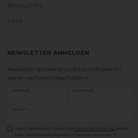
NEWSLETTER
TIPPS
NEWSLETTER ANMELDEN
Newsletter abonnieren und 5 Euro Prämie für
deinen nächsten Einkauf sichern
VORNAME
NACHNAME
Newsletter
E-MAIL **
Honig
Hiermit bestätige ich, dass ich die
Daten­schutz­erklärung
gelesen
habe. Meine Einwilligung kann ich jederzeit widerrufen.**