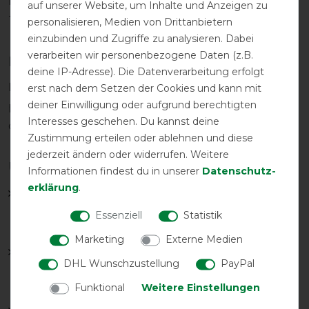
Innenfutter scheuert nicht und sorgt für höchsten
auf unserer Website, um Inhalte und Anzeigen zu
Tragekomfort.
personalisieren, Medien von Drittanbietern
einzubinden und Zugriffe zu analysieren. Dabei
verarbeiten wir personenbezogene Daten (z.B.
Halsteilanbringung möglich
deine IP-Adresse). Die Datenverarbeitung erfolgt
Die Bucas Smartex Rain bietet die Möglichkeit, das
erst nach dem Setzen der Cookies und kann mit
deiner Einwilligung oder aufgrund berechtigten
passende Halsteil mit zwei großen Klettstreifen an
Interesses geschehen. Du kannst deine
der Decke zu fixieren.
Zustimmung erteilen oder ablehnen und diese
jederzeit ändern oder widerrufen. Weitere
Unser Smartex Rain Angebot:
Informationen findest du in unserer
Daten­schutz­
erklärung
.
Bucas Smartex Rain Turnout Classic Cut
–
leichte Weide- und Regendecke,
Essenziell
Statistik
Halsteilanbringung möglich
Marketing
Externe Medien
Bucas Smartex Rain Turnout Big Neck
– leichte
DHL Wunschzustellung
PayPal
Weide- und Regendecke mit extragroßem
Funktional
Weitere Einstellungen
Halsausschnitt