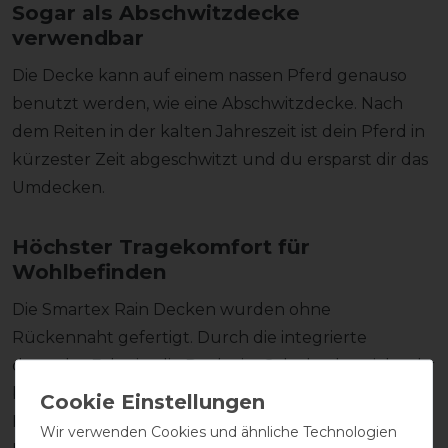
Sogar als Abschwitzdecke
verwendbar
Die Decke kann auf einem nassen Pferd genauso
benutzt werden, wie eine
Abschwitzdecke
. Nach
dem Reiten in der kalten Jahreszeit ist dein Pferd in
kürzester Zeit abgeschwitzt und du ersparst dir das
Umdecken.
Höchster Tragekomfort für
Wohlbefinden
Die Smartex Rain Decken wurden ohne
Rückennaht gefertigt. Durch die integrierte
doppelte Falte ist die Decke im Schulterbereich sehr
bequem geschnitten und bietet den nötigen
Freiraum für dein Pferd. Das weiche Fleece
Wir verwenden Cookies und ähnliche Technologien