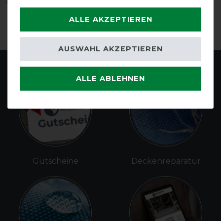
Bucas Smartex Rain Turnout Pony
- leichte
Weide- und Regendecke in Ponygröße
ALLE AKZEPTIEREN
AUSWAHL AKZEPTIEREN
ALLE ABLEHNEN
Gutscheine
Deckenreparatur