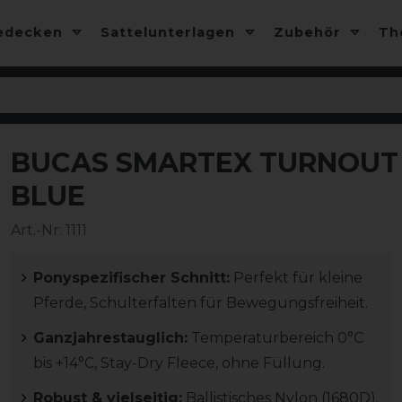
edecken
Sattelunterlagen
Zubehör
T
BUCAS SMARTEX TURNOUT R
-10%
BLUE
Art.-Nr:
1111
Ponyspezifischer Schnitt:
Perfekt für kleine
Pferde, Schulterfalten für Bewegungsfreiheit.
Ganzjahrestauglich:
Temperaturbereich 0°C
bis +14°C, Stay-Dry Fleece, ohne Füllung.
Robust & vielseitig:
Ballistisches Nylon (1680D),