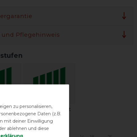
lergarantie
 und Pflegehinweis
sstufen
igen zu personalisieren,
igkeit
Wasserdichtigkeit
personenbezogene Daten (z.B.
 mit deiner Einwilligung
urbereich in °C*
der ablehnen und diese
­erklärung
.