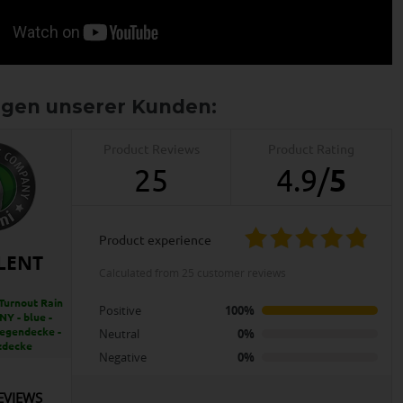
Product Reviews
Product Rating
25
4.9
/
5
product experience
LENT
calculated from 25 customer reviews
Turnout Rain
Positive
100%
NY - blue -
egendecke -
Neutral
0%
zdecke
Negative
0%
EVIEWS