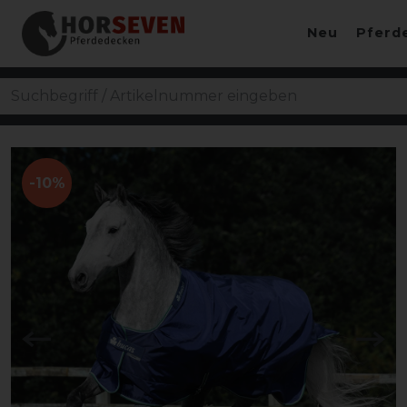
Neu
Pferd
-10%