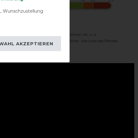
 Wunschzustellung
Komfortbereich
 Temperaturbereich hängt von vielen Faktoren ab, u. a. -
oren - Sonnenschein - Feuchtigkeit - Wind - Aktivität des Pferdes
WAHL AKZEPTIEREN
ideo: