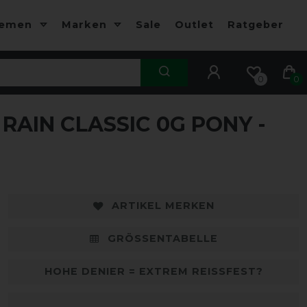
hemen
Marken
Sale
Outlet
Ratgeber
0
0
AIN CLASSIC 0G PONY -
-10%
-
ARTIKEL MERKEN
GRÖSSENTABELLE
HOHE DENIER = EXTREM REISSFEST?