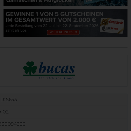
ID:
5653
0-02
930094336