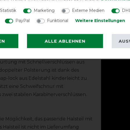
Statistik
Marketing
Externe Medien
DHL
ie integrierte doppelte Falte ist die
PayPal
Funktional
Weitere Einstellungen
nd bietet den nötigen Freiraum
*Der tatsächliche
bereich scheuert nicht und sorgt für
geschoren/ungesch
EN
ALLE ABLEHNEN
AUS
Produktv
gurtung mit Schnellverschlüssen aus
 doppelter Polsterung ist dank des
ap-lock aus Edelstahl kinderleicht zu
itzt eine Schweifschnur mit
 zwei stabilen Karabinerverschlüssen.
e Möglichkeit, das passende Halsteil mit
 Halsteil ist nicht im Lieferumfang