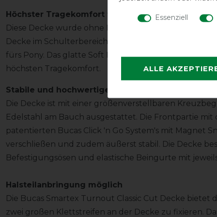
Höchster Tragekomfort für Wohlbefinden
Essenziell
Diese Decke wurde ohne Rückennaht gefertigt. Durch d
Decke im Schulterbereich sehr bequem geschnitten u
fürs Pony. Das glatte Soft Nylon Innenfutter im Brust
ALLE AKZEPTIER
höchsten Tragekomfort.
Stabile und hochwertige Befestigung
Die Decke ist mit einer größenverstellbaren Kreuzbe
Edelstahl am Bauch ausgestattet. Die Frontpartie mit
patentierten Bucas Click 'n Go System's mit Magnet Sn
verschließen und zudem äußerst stabil. Die Decke bes
Befestigungsösen und elastische Beingurte mit jeweils
Halsteilanbringung möglich
Die Bucas Smartex Turnout Classic Cut Decke bietet di
zwei großen Klettstreifen an der Decke zu fixieren. Das