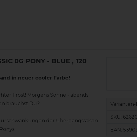
IC 0G PONY - BLUE
, 120
nd in neuer cooler Farbe!
chter Frost! Morgens Sonne - abends
ken brauchst Du?
Varianten-
SKU:
6262
raturschwankungen der Übergangssaison
Ponys.
EAN:
5390