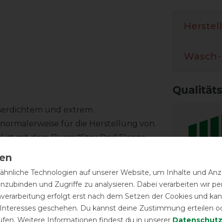
Herstel
Wasch-
Qualität
sserdichtem und extrem
 normalerweise für die Herstellung von
 ist mit dem Bucas "Stay Dry" Fleece
schnell nach außen und hält das Pony
n einem ausgeglichenen Klima umgeben.
hnliche Technologien auf unserer Website, um Inhalte und Anze
Reißfest
inzubinden und Zugriffe zu analysieren. Dabei verarbeiten wir 
nverarbeitung erfolgt erst nach dem Setzen der Cookies und kann
Temperat
zt werden, wie eine Abschwitzdecke.
 Interesses geschehen. Du kannst deine Zustimmung erteilen o
in kürzester Zeit abgeschwitzt.
ufen. Weitere Informationen findest du in unserer
Daten­schutz