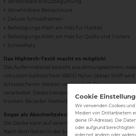
Verstellbare Kreuzbegurtung
Abnehmbare Beinschnüre
Deluxe Schweifriemen
Befestigungs-Klett am Hals für Halsteil
Befestigungs-Klett am Hals für Quilts und Coolers
Schweiflatz
Das Hightech-Textil macht es möglich!
Das Außenmaterial besteht aus atmungsaktivem, wa
robustem ballistischem 1680D Nylon (dieser Stoff wird
schusssicheren Westen verwendet!). Das Innenmaterial
verarbeitet. Dieses transportiert Schweiß und Nässe 
trocken. Bei jeder Wetterbedingung ist das Pony vo
Wir verwenden Cookies und ä
Medien von Drittanbietern e
Sogar als Abschwitzdecke verwendbar
deine IP-Adresse). Die Date
Die Decke kann auf einem nassen Pony genauso benut
oder aufgrund berechtigten
Nach dem Reiten in der kalten Jahreszeit ist das Pony 
jederzeit ändern oder widerr