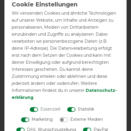
calculated from 5 customer reviews
Wir verwenden Cookies und ähnliche Technologien
Positive
100%
auf unserer Website, um Inhalte und Anzeigen zu
personalisieren, Medien von Drittanbietern
Neutral
0%
einzubinden und Zugriffe zu analysieren. Dabei
Negative
0%
verarbeiten wir personenbezogene Daten (z.B.
deine IP-Adresse). Die Datenverarbeitung erfolgt
LATEST REVIEWS
erst nach dem Setzen der Cookies und kann mit
deiner Einwilligung oder aufgrund berechtigten
21.12.2024
Interesses geschehen. Du kannst deine
Passt bestens auf unsere IsiStute Größe 135 Schöne
Zustimmung erteilen oder ablehnen und diese
weiche Abschwitzdecke mit Hals
jederzeit ändern oder widerrufen. Weitere
Informationen findest du in unserer
Daten­schutz­
10.11.2024
erklärung
.
Größenangabe Passend ,gute Qualität ,schönes Produckt
!
Essenziell
Statistik
Marketing
Externe Medien
21.01.2024
DHL Wunschzustellung
PayPal
Entspricht den Erwartungen