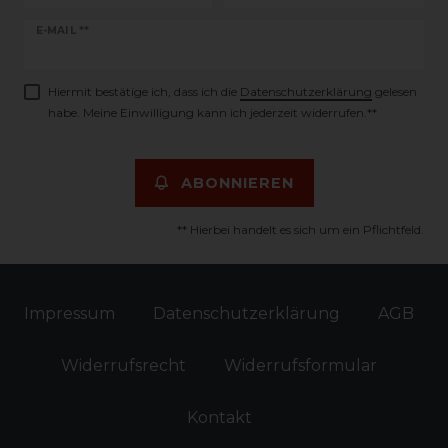
Newsletter
E-MAIL **
Honig
Hiermit bestätige ich, dass ich die
Daten­schutz­erklärung
gelesen
habe. Meine Einwilligung kann ich jederzeit widerrufen.**
ABONNIEREN
** Hierbei handelt es sich um ein Pflichtfeld.
Impressum
Daten­schutz­erklärung
AGB
Widerrufs­recht
Widerrufs­formular
Kontakt