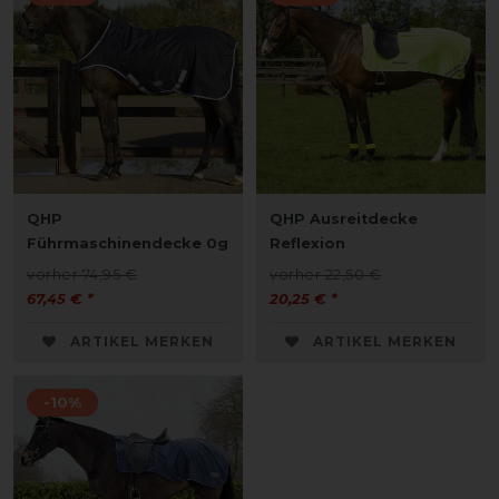
QHP
QHP Ausreitdecke
Führmaschinendecke 0g
Reflexion
vorher 74,95 €
vorher 22,50 €
67,45 € *
20,25 € *
ARTIKEL MERKEN
ARTIKEL MERKEN
-10%