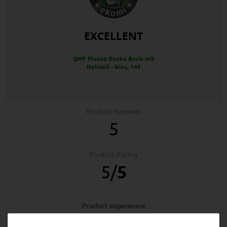
EXCELLENT
QHP Fleece Decke Basic mit
Halsteil - blau, 145
Product Reviews
5
Product Rating
5
/
5
product experience