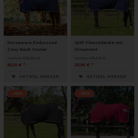
Horseware Embossed
QHP Fleecedecke mit
Cosy Neck Cooler
Ornament
vorher 136,90 €
vorher 39,95 €
82,15 € *
35,95 € *
ARTIKEL MERKEN
ARTIKEL MERKEN
-10%
-10%