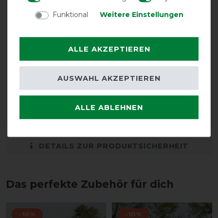
Funktional
Weitere Einstellungen
01.01.2024
Fällt recht groß aus.
ALLE AKZEPTIEREN
27.11.2023
QHP FLEECE PFERDEDECKE mit festem Halsteil paßt
AUSWAHL AKZEPTIEREN
perfekt in Größe 125. Material und Verschlüsse solide.
Hält gut Regen ab und wärmt hervorragend. Tolles
ALLE ABLEHNEN
Produkt.
DETAILS ZUR PRODUKTSICHERHEIT
Das perfekte Zubehör für dich
-10%
-10%