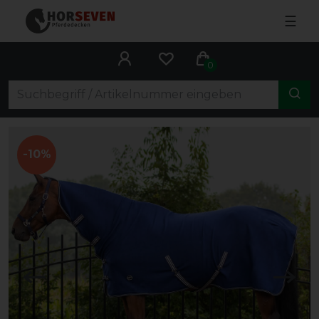
☰
0
-10%