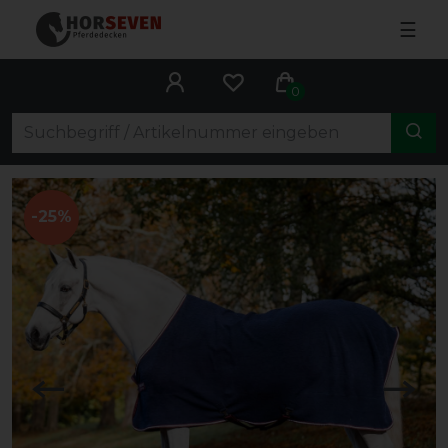
☰
0
-25%