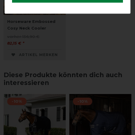
Horseware Embossed
Cosy Neck Cooler
vorher 136,90 €
82,15 € *
ARTIKEL MERKEN
Diese Produkte könnten dich auch
interessieren
-10%
-10%