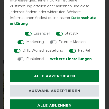
Interesses geschehen. Du kannst deine
Zustimmung erteilen oder ablehnen und diese
Herstellergarantie
jederzeit ändern oder widerrufen. Weitere
Informationen findest du in unserer
Daten­schutz­
erklärung
.
Wasch- und Pflegehinweis
Essenziell
Statistik
Marketing
Externe Medien
DETAILS ZUR PRODUKTSICHERHEIT
DHL Wunschzustellung
PayPal
Funktional
Weitere Einstellungen
Das perfekte Zubehör für dich
ALLE AKZEPTIEREN
-40%
AUSWAHL AKZEPTIEREN
ALLE ABLEHNEN