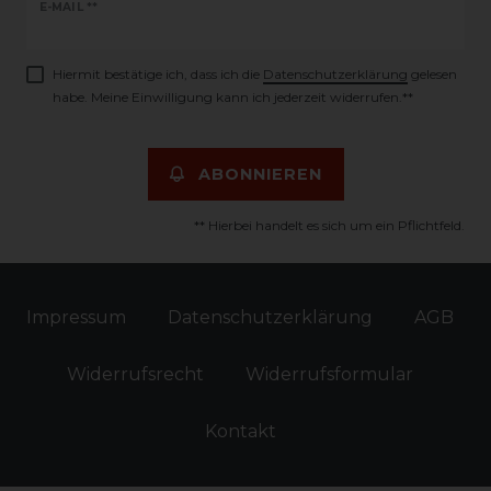
Newsletter
E-MAIL **
Honig
Hiermit bestätige ich, dass ich die
Daten­schutz­erklärung
gelesen
habe. Meine Einwilligung kann ich jederzeit widerrufen.**
ABONNIEREN
** Hierbei handelt es sich um ein Pflichtfeld.
Impressum
Daten­schutz­erklärung
AGB
Widerrufs­recht
Widerrufs­formular
Kontakt