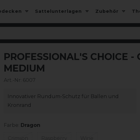
edecken
Sattelunterlagen
Zubehör
T
PROFESSIONAL'S CHOICE 
-40%
MEDIUM
Art.-Nr:
6007
Innovativer Rundum-Schutz für Ballen und
Kronrand
Farbe:
Dragon
Crimson
Raspberry
Wine