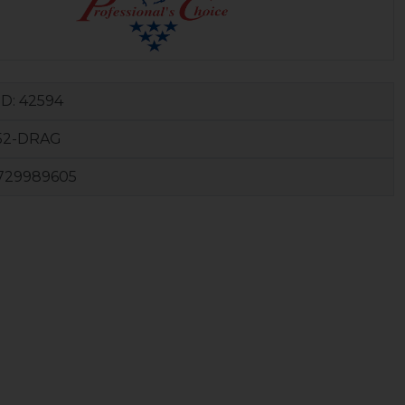
ID:
42594
52-DRAG
729989605