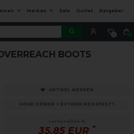
hemen
Marken
Sale
Outlet
Ratgeber
0
0
- OVERREACH BOOTS
-40%
-
ARTIKEL MERKEN
HOHE DENIER = EXTREM REISSFEST?
vorher 59,75 €
*
35,85 EUR