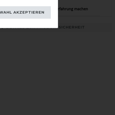
22.07.2023
m sehr gut, ich muß noch meine Erfahrung machen
WAHL AKZEPTIEREN
DETAILS ZUR PRODUKTSICHERHEIT