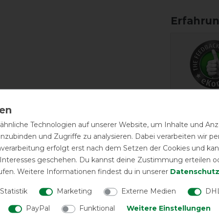
EXCEL
hnliche Technologien auf unserer Website, um Inhalte und Anze
Professional'
inzubinden und Zugriffe zu analysieren. Dabei verarbeiten wir 
Overreach Bo
nverarbeitung erfolgt erst nach dem Setzen der Cookies und kann
 Interesses geschehen. Du kannst deine Zustimmung erteilen o
ufen. Weitere Informationen findest du in unserer
Daten­schutz
LATEST R
Statistik
Marketing
Externe Medien
DHL
PayPal
Funktional
Weitere Einstellungen