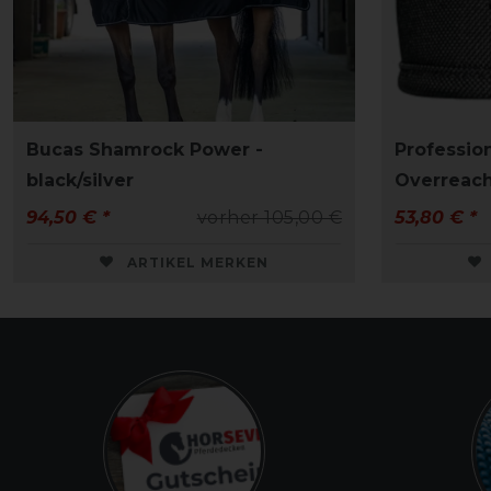
Bucas Shamrock Power -
Profession
black/silver
Overreach
94,50 € *
vorher 105,00 €
53,80 € *
ARTIKEL MERKEN