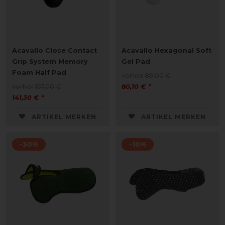
Acavallo Close Contact
Acavallo Hexagonal Soft
Grip System Memory
Gel Pad
Foam Half Pad
vorher 89,00 €
vorher 157,00 €
80,10 € *
141,30 € *
ARTIKEL MERKEN
ARTIKEL MERKEN
-30%
-10%