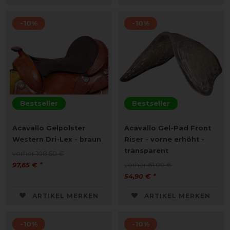
-10%
-10%
Bestseller
Bestseller
Acavallo Gelpolster
Acavallo Gel-Pad Front
Western Dri-Lex - braun
Riser - vorne erhöht -
transparent
vorher 108,50 €
97,65 € *
vorher 61,00 €
54,90 € *
ARTIKEL MERKEN
ARTIKEL MERKEN
-10%
-10%