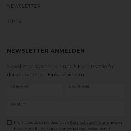
NEWSLETTER
TIPPS
NEWSLETTER ANMELDEN
Newsletter abonnieren und 5 Euro Prämie für
deinen nächsten Einkauf sichern
VORNAME
NACHNAME
Newsletter
E-MAIL **
Honig
Hiermit bestätige ich, dass ich die
Daten­schutz­erklärung
gelesen
habe. Meine Einwilligung kann ich jederzeit widerrufen.**