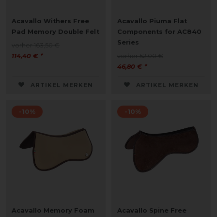
Acavallo Withers Free
Acavallo Piuma Flat
Pad Memory Double Felt
Components for AC840
Series
vorher 163,50 €
114,40 € *
vorher 52,00 €
46,80 € *
ARTIKEL MERKEN
ARTIKEL MERKEN
-10%
-10%
Acavallo Memory Foam
Acavallo Spine Free