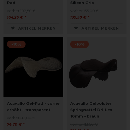
Pad
Silicon Grip
vorher 182,50 €
vorher 155,00 €
164,25 € *
139,50 € *
ARTIKEL MERKEN
ARTIKEL MERKEN
-10%
-10%
Acavallo Gel-Pad - vorne
Acavallo Gelpolster
erhöht - transparent
Springsattel Dri-Lex
10mm - braun
vorher 83,00 €
74,70 € *
vorher 113,50 €