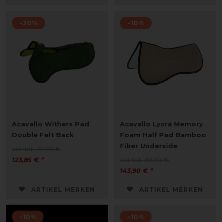
-30%
-10%
Acavallo Withers Pad
Acavallo Lycra Memory
Double Felt Back
Foam Half Pad Bamboo
Fiber Underside
vorher 177,00 €
123,85 € *
vorher 159,90 €
143,90 € *
ARTIKEL MERKEN
ARTIKEL MERKEN
-10%
-10%