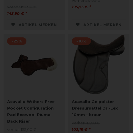
vorher 217,50 €
vorher 159,90 €
195,75 € *
143,90 € *
ARTIKEL MERKEN
ARTIKEL MERKEN
-25%
-10%
Acavallo Withers Free
Acavallo Gelpolster
Pocket Configuration
Dressursattel Dri-Lex
Pad Ecowool Piuma
10mm - braun
Back Riser
vorher 113,50 €
vorher 155,00 €
102,15 € *