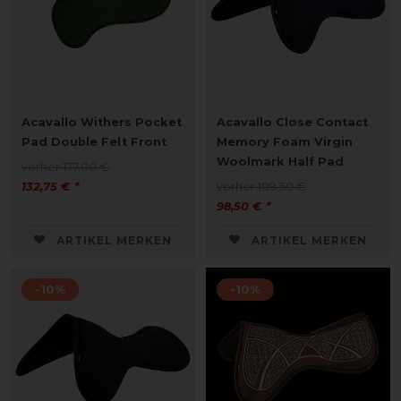
Acavallo Withers Pocket
Acavallo Close Contact
Pad Double Felt Front
Memory Foam Virgin
Woolmark Half Pad
vorher 177,00 €
132,75 € *
vorher 109,50 €
98,50 € *
ARTIKEL MERKEN
ARTIKEL MERKEN
-10%
-10%