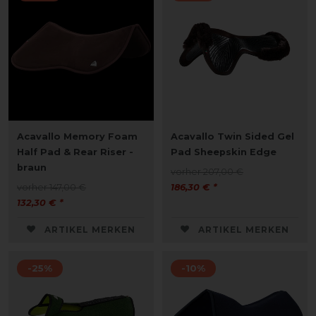
Acavallo Memory Foam
Acavallo Twin Sided Gel
Half Pad & Rear Riser -
Pad Sheepskin Edge
braun
vorher 207,00 €
vorher 147,00 €
186,30 € *
132,30 € *
ARTIKEL MERKEN
ARTIKEL MERKEN
-25%
-10%