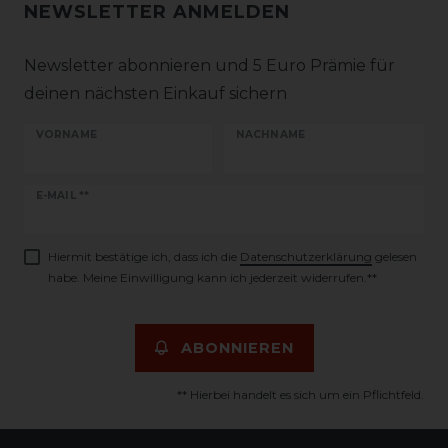
NEWSLETTER ANMELDEN
Newsletter abonnieren und 5 Euro Prämie für
deinen nächsten Einkauf sichern
VORNAME
NACHNAME
Newsletter
E-MAIL **
Honig
Hiermit bestätige ich, dass ich die
Daten­schutz­erklärung
gelesen
habe. Meine Einwilligung kann ich jederzeit widerrufen.**
ABONNIEREN
** Hierbei handelt es sich um ein Pflichtfeld.