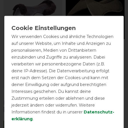
Wir verwenden Cookies und ähnliche Technologien
auf unserer Website, um Inhalte und Anzeigen zu
Acavallo Gel-Pad Active
Acavallo Gel-Pad
personalisieren, Medien von Drittanbietern
ohne Dri-Lex mit
Anatomic Soft -
einzubinden und Zugriffe zu analysieren. Dabei
Lammfell - braun
transparent
verarbeiten wir personenbezogene Daten (z.B.
vorher 202,50 €
vorher 89,00 €
deine IP-Adresse). Die Datenverarbeitung erfolgt
121,50 € *
80,10 € *
erst nach dem Setzen der Cookies und kann mit
ARTIKEL MERKEN
ARTIKEL MERKEN
deiner Einwilligung oder aufgrund berechtigten
Interesses geschehen. Du kannst deine
Zustimmung erteilen oder ablehnen und diese
Diese Produkte könnten dich auch
jederzeit ändern oder widerrufen. Weitere
interessieren
Informationen findest du in unserer
Daten­schutz­
erklärung
.
-13%