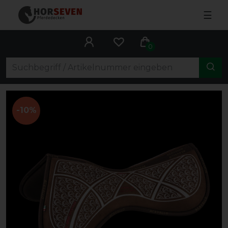
☰
0
-10%