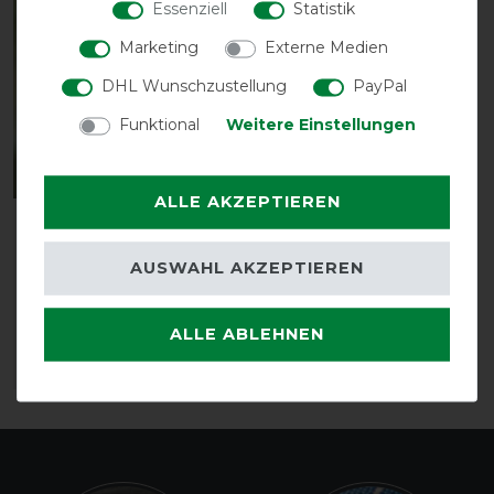
Essenziell
Statistik
Marketing
Externe Medien
DHL Wunschzustellung
PayPal
Funktional
Weitere Einstellungen
ALLE AKZEPTIEREN
Busse
Fliegenkordelband
AUSWAHL AKZEPTIEREN
VISBY - black/white
vorher 4,90 €
4,25 € *
ALLE ABLEHNEN
ARTIKEL MERKEN