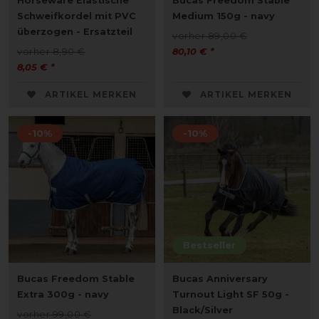
Horseware Elastische
Bucas Freedom Stable
Schweifkordel mit PVC
Medium 150g - navy
überzogen - Ersatzteil
vorher 89,00 €
vorher 8,90 €
80,10 € *
8,05 € *
ARTIKEL MERKEN
ARTIKEL MERKEN
-10%
-10%
Bestseller
Bucas Freedom Stable
Bucas Anniversary
Extra 300g - navy
Turnout Light SF 50g -
Black/Silver
vorher 99,00 €