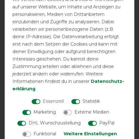
product experience
auf unserer Website, um Inhalte und Anzeigen zu
personalisieren, Medien von Drittanbietern
einzubinden und Zugriffe zu analysieren. Dabei
calculated from 29 customer reviews
verarbeiten wir personenbezogene Daten (z.B.
deine IP-Adresse). Die Datenverarbeitung erfolgt
Positive
96.55%
erst nach dem Setzen der Cookies und kann mit
Neutral
0%
deiner Einwilligung oder aufgrund berechtigten
Negative
3.45%
Interesses geschehen. Du kannst deine
Zustimmung erteilen oder ablehnen und diese
LATEST REVIEWS
jederzeit ändern oder widerrufen. Weitere
Informationen findest du in unserer
Daten­schutz­
02.08.2025
erklärung
.
Bucas! Immer passend und Top Qualität!!
Essenziell
Statistik
27.11.2024
Marketing
Externe Medien
Brustbereich nicht einstellbar passte meinem Haflinger
DHL Wunschzustellung
PayPal
nicht.
Funktional
Weitere Einstellungen