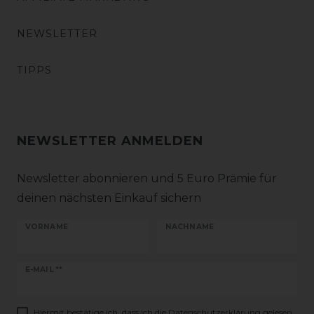
NEWSLETTER
TIPPS
NEWSLETTER ANMELDEN
Newsletter abonnieren und 5 Euro Prämie für
deinen nächsten Einkauf sichern
VORNAME
NACHNAME
Newsletter
E-MAIL **
Honig
Hiermit bestätige ich, dass ich die
Daten­schutz­erklärung
gelesen