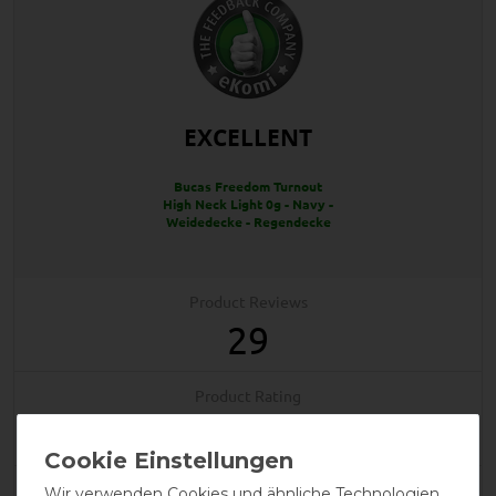
EXCELLENT
Bucas Freedom Turnout
High Neck Light 0g - Navy -
Weidedecke - Regendecke
Product Reviews
29
Product Rating
4.7
/
5
Wir verwenden Cookies und ähnliche Technologien