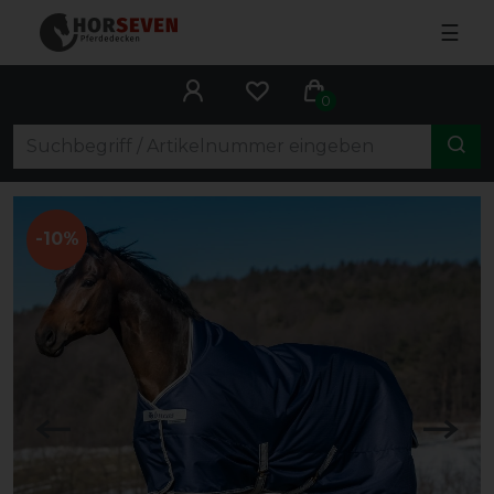
☰
0
-10%